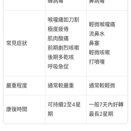
蟬病毒
鼻病毒
喉嚨痛如刀割
輕微喉嚨痛
極度疲倦
流鼻水
肌肉酸痛
常見症狀
鼻塞
前期劇烈咳嗽
輕微咳嗽
後期多乾咳
打噴嚏
呼吸急促
嚴重程度
通常較嚴重
通常較輕微
可持續2至4星
一般7天內好轉
康復時間
期
最長2星期