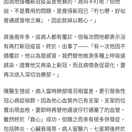
因為他接種新冠疫苗是免費的，為何不打呢？但他
說，不是費用的問題，是覺得新冠已『冇乜嘢，好似
普通感冒咁之嘛』，因此就掉以輕心。」
其後兩年多，這病人都有覆診，但每次問他都表示沒
有再打新冠疫苗。終於，出事了——「有一次他因不
適覆診，他以為是感冒，我們替他檢測多種上呼吸道
感染，證實他又再染上新冠，而且病情急促惡化，要
再次送入深切治療部。」
陳醫生憶述，病人當時肺部情況相當差，更引發急性
冠心病症候群。因為他心血管內已有支架，支架的位
置出現血栓，要即時再替他通波仔打通塞了的血管。
雖然終於「救心」成功，但隨之而來有很多併發症，
包括肺炎、心臟衰竭等，病人留醫六、七星期後終於