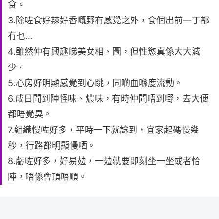
食。
3.除咗食好辣好香嘅野有感覺之外，食個出前一丁都
冇乜…
4.雖然仲有興趣睇美女相、圖，但性慾真係大大減
少。
5.心房好明顯感覺到心跳，同啲血喺度流動。
6.成日聞到陣怪味、燶味，有時仲聞唔到嘢，去大便
都唔覺臭。
7.組織慢咗好多，平時一下就諗到，宜家起碼慢幾
秒，行路都明顯慢哂。
8.虧咗好多，好易攰，一攰就要即刻坐一坐或者恰
陣，唔係會頂唔順。