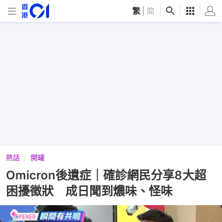
繁
|
简
熱話
開罐
Omicron後遺症｜確診網民分享8大超
困擾徵狀 成日聞到燶味、怪味