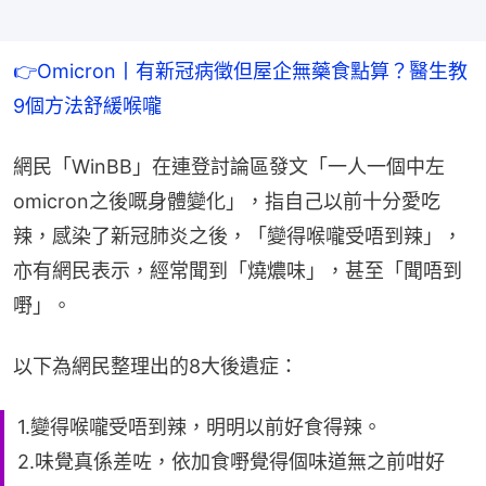
👉Omicron丨有新冠病徵但屋企無藥食點算？醫生教
9個方法舒緩喉嚨
網民「WinBB」在連登討論區發文「一人一個中左
omicron之後嘅身體變化」，指自己以前十分愛吃
辣，感染了新冠肺炎之後，「變得喉嚨受唔到辣」，
亦有網民表示，經常聞到「燒燶味」，甚至「聞唔到
嘢」。
以下為網民整理出的8大後遺症：
1.變得喉嚨受唔到辣，明明以前好食得辣。
2.味覺真係差咗，依加食嘢覺得個味道無之前咁好