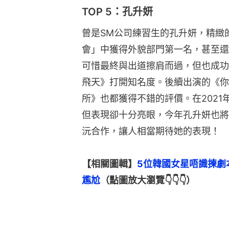
TOP 5：孔升妍
曾是SM公司練習生的孔升妍，精緻
會」中獲得外貌部門第一名，甚至還是f(
可惜最終與出道擦肩而過，但也成功
飛天》打開知名度。後續出演的《你
所》也都獲得不錯的評價。在202
但表現卻十分亮眼，今年孔升妍也將
沅合作，讓人相當期待她的表現！
【相關圖輯】
5位韓國女星唔識揀劇
尷尬
（點圖放大瀏覽👇👇👇）