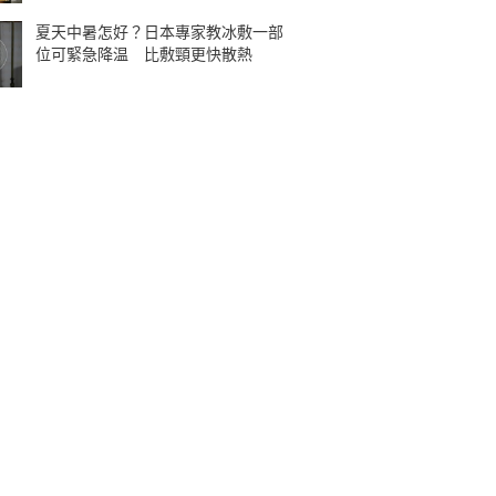
夏天中暑怎好？日本專家教冰敷一部
位可緊急降温 比敷頸更快散熱