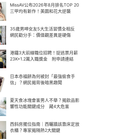
MissAV公布2026年8月排名TOP 20
三甲均有新作！美園和花大逆襲
35歲男呻女友5大生活習慣全相反
網民勸分手：價值觀差異是硬傷
港鐵3大前線職位招聘！捉逃票月薪
23K+1.2萬入職獎金 附申請連結
日本赤福餅為何被封「最強偷食手
信」？網民揭背後暗黑趣聞
夏天食冰塊會害男人不舉？揭飲品影
響性功能關鍵成分 藏4大危害
西斜房擺位指南｜西曬牆該靠床定放
衣櫃？專家揭隔熱2大關鍵