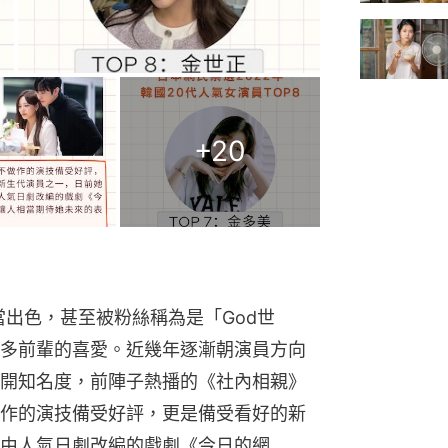
+
20
當出色，甚至被粉絲稱為是「God世
多前輩的喜愛。近幾年逐漸朝演員方向
開知名度，前陣子熱播的《社內相親》
作的演技備受好評，更是備受看好的新
由人氣日劇改編的戲劇《今日的網