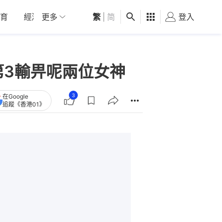
育
經濟
更多
01深圳
繁
觀點
|
简
健康
好食玩飛
登入
女
第3輸畀呢兩位女神
3
在Google
追蹤《香港01》