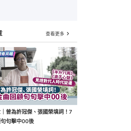
章
查看更多
世｜曾為許冠傑、張國榮填詞！7
句句擊中00後