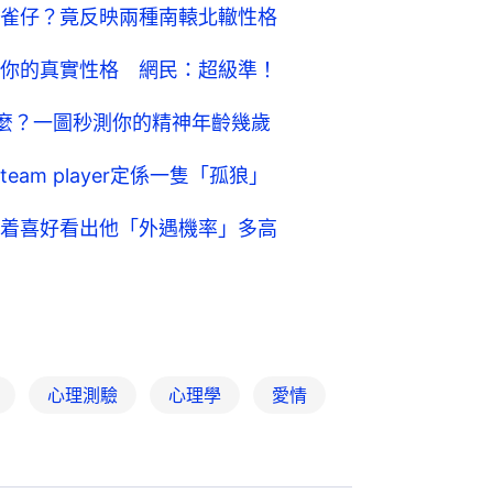
雀仔？竟反映兩種南轅北轍性格
你的真實性格 網民：超級準！
麼？一圖秒測你的精神年齡幾歲
am player定係一隻「孤狼」
着喜好看出他「外遇機率」多高
心理測驗
心理學
愛情