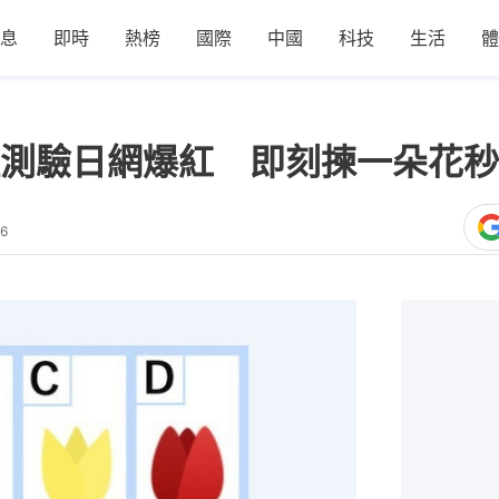
息
即時
熱榜
國際
中國
科技
生活
體
測驗日網爆紅 即刻揀一朵花秒
46