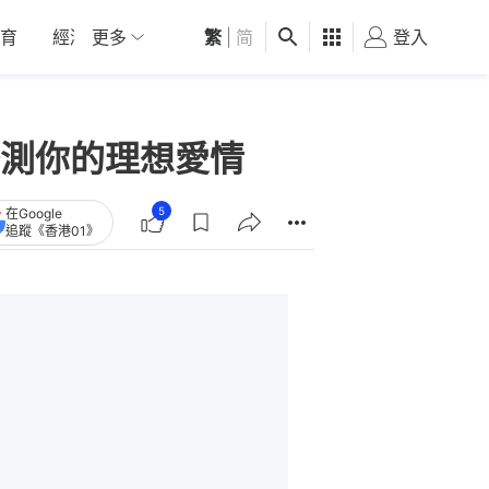
育
經濟
更多
01深圳
繁
觀點
|
简
健康
好食玩飛
登入
女
測你的理想愛情
5
在Google
追蹤《香港01》