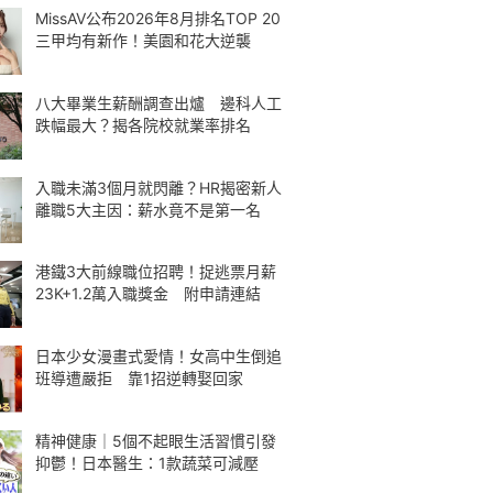
MissAV公布2026年8月排名TOP 20
三甲均有新作！美園和花大逆襲
八大畢業生薪酬調查出爐 邊科人工
跌幅最大？揭各院校就業率排名
入職未滿3個月就閃離？HR揭密新人
離職5大主因：薪水竟不是第一名
港鐵3大前線職位招聘！捉逃票月薪
23K+1.2萬入職獎金 附申請連結
日本少女漫畫式愛情！女高中生倒追
班導遭嚴拒 靠1招逆轉娶回家
精神健康｜5個不起眼生活習慣引發
抑鬱！日本醫生：1款蔬菜可減壓