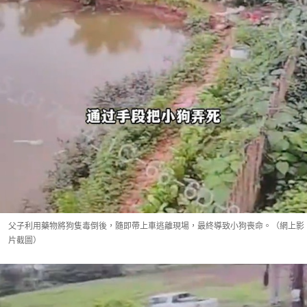
父子利用藥物將狗隻毒倒後，隨即帶上車逃離現場，最終導致小狗喪命。（網上影
片截圖）