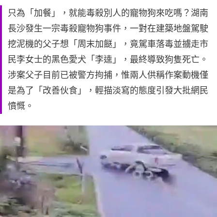
只為「加餐」，就能毒殺別人的寵物狗來吃嗎？湖南
長沙發生一宗毒殺寵物狗事件，一對在建築地盤駕駛
挖泥機的父子想「周末加餸」，竟駕車落毒並擄走市
民李女士的黑色愛犬「李逵」，最終導致狗隻死亡。
涉案父子目前已被警方拘捕，惟兩人供稱作案動機僅
是為了「改善伙食」，輕描淡寫的態度引發大批網民
憤慨。