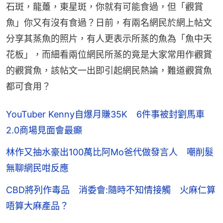
石斑，龍躉，東星斑，你就有可能食過，但「觀賞
魚」你又有沒有食過？日前，有兩名網民於網上帖文
分享其蒸魚的照片，有人更表示所蒸的魚為「魚中天
花板」，而細看兩位網民所蒸的竟是大家常用作觀賞
的觀賞魚，該帖文一出即引起網民熱論，難道觀賞魚
都可食用？
YouTuber Kenny自爆月賺35K 6件事被封劉馬車
2.0商場見面會最癲
林作又抽水豪出100萬比阿Mo爸代做發言人 嘲削髮
無聊網民咁反應
CBD將列作毒品 消委會:隨時不知情接觸 火麻仁算
唔算大麻產品？