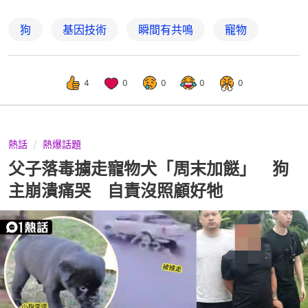
狗
基因技術
瞬間有共鳴
寵物
4
0
0
0
0
熱話
熱爆話題
父子落毒擄走寵物犬「周末加餸」 狗
主崩潰痛哭 自責沒照顧好牠