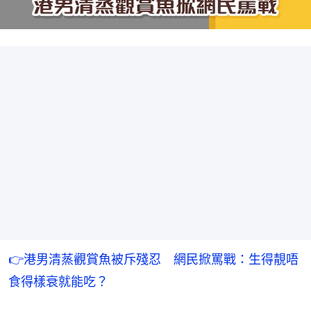
👉港男清蒸觀賞魚被斥殘忍　網民掀罵戰：生得靚唔
食得樣衰就能吃？