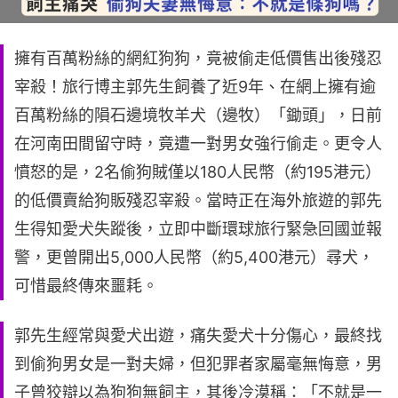
擁有百萬粉絲的網紅狗狗，竟被偷走低價售出後殘忍
宰殺！旅行博主郭先生飼養了近9年、在網上擁有逾
百萬粉絲的隕石邊境牧羊犬（邊牧）「鋤頭」，日前
在河南田間留守時，竟遭一對男女強行偷走。更令人
憤怒的是，2名偷狗賊僅以180人民幣（約195港元）
的低價賣給狗販殘忍宰殺。當時正在海外旅遊的郭先
生得知愛犬失蹤後，立即中斷環球旅行緊急回國並報
警，更曾開出5,000人民幣（約5,400港元）尋犬，
可惜最終傳來噩耗。
郭先生經常與愛犬出遊，痛失愛犬十分傷心，最終找
到偷狗男女是一對夫婦，但犯罪者家屬毫無悔意，男
子曾狡辯以為狗狗無飼主，其後冷漠稱：「不就是一