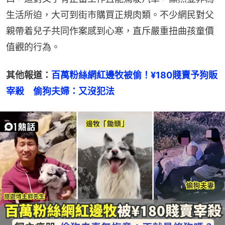
生活所迫，大可到街市購買正規肉類。不少網民對父
親帶着兒子共同作案感到心寒，直斥嚴重扭曲孩童價
值觀的行為。
其他報道：
百萬粉絲網紅邊牧被偷！¥180賤賣予狗販
宰殺　偷狗夫婦：又沒犯法