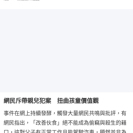
網民斥帶親兒犯案 扭曲孩童價值觀
事件在網上持續發酵，觸發大量網民共鳴與批評，有
網民指出，「改善伙食」絕不能成為偷竊與殺生的藉
口，這對父子有正當工作且能駕駛汽車，顯然並非為