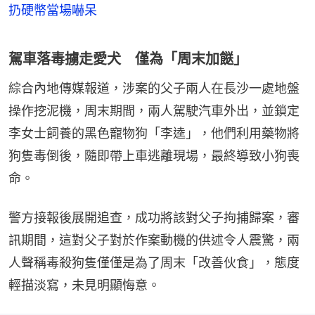
扔硬幣當場嚇呆
駕車落毒擄走愛犬 僅為「周末加餸」
綜合內地傳媒報道，涉案的父子兩人在長沙一處地盤
操作挖泥機，周末期間，兩人駕駛汽車外出，並鎖定
李女士飼養的黑色寵物狗「李逵」，他們利用藥物將
狗隻毒倒後，隨即帶上車逃離現場，最終導致小狗喪
命。
警方接報後展開追查，成功將該對父子拘捕歸案，審
訊期間，這對父子對於作案動機的供述令人震驚，兩
人聲稱毒殺狗隻僅僅是為了周末「改善伙食」，態度
輕描淡寫，未見明顯悔意。