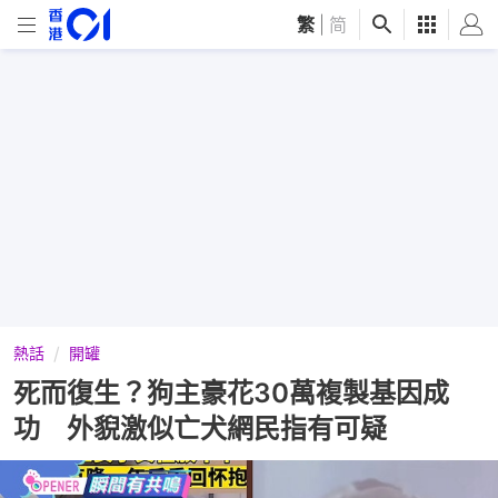
繁
|
简
熱話
開罐
死而復生？狗主豪花30萬複製基因成
功 外貎激似亡犬網民指有可疑