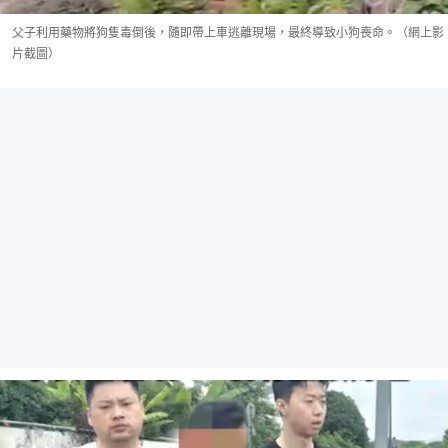
父子利用藥物將狗隻毒倒後，隨即帶上車逃離現場，最終導致小狗喪命。（網上影
片截圖）