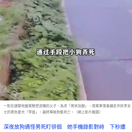
一對在建築地盤駕駛挖泥機的父子，為求「周末加餸」，竟駕車落毒擄走市民李女
士的黑色愛犬「李逵」，最終導致狗隻死亡。（網上影片截圖）
深夜放狗遇怪男死盯徘徊 她手機錄影對峙 下秒遭