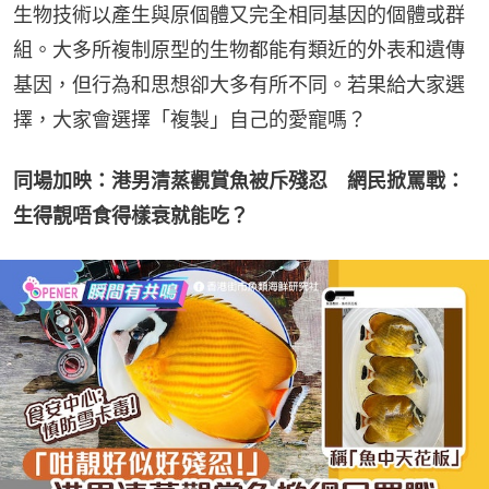
生物技術以產生與原個體又完全相同基因的個體或群
組。大多所複制原型的生物都能有類近的外表和遺傳
基因，但行為和思想卻大多有所不同。若果給大家選
擇，大家會選擇「複製」自己的愛寵嗎？
同場加映：港男清蒸觀賞魚被斥殘忍　網民掀罵戰：
生得靚唔食得樣衰就能吃？