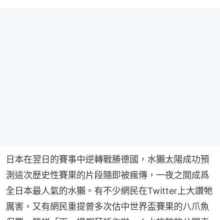
日本在翌日的賽事中逆轉戰勝德國，水獺太陽成功預
測這次歷史性賽果的片段隨即被瘋傳，一夜之間成爲
全日本最人氣的水獺。有不少網民在Twitter上大讚牠
厲害，又有網民重提曾多次估中世界盃賽果的八爪魚