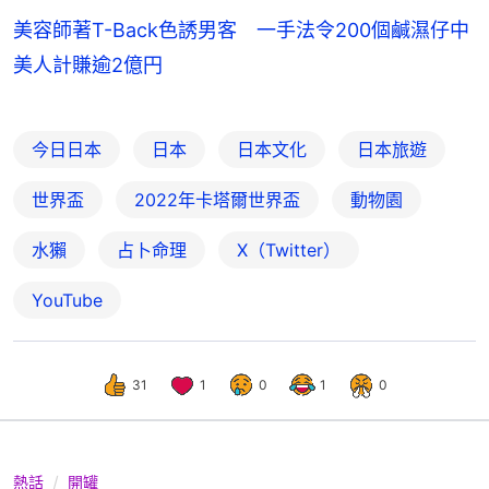
美容師著T-Back色誘男客 一手法令200個鹹濕仔中
美人計賺逾2億円
今日日本
日本
日本文化
日本旅遊
世界盃
2022年卡塔爾世界盃
動物園
水獺
占卜命理
X（Twitter）
YouTube
31
1
0
1
0
熱話
開罐