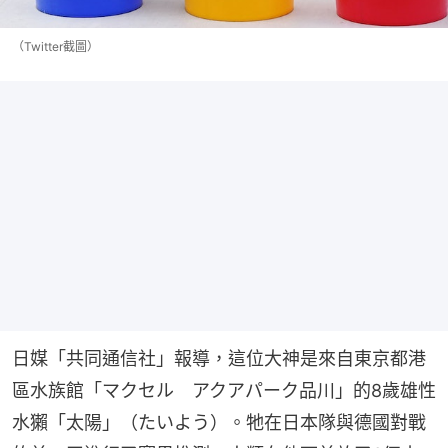
（Twitter截圖）
日媒「共同通信社」報導，這位大神是來自東京都港
區水族館「マクセル　アクアパーク品川」的8歲雄性
水獺「太陽」（たいよう）。牠在日本隊與德國對戰