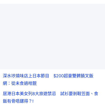
深水埗燒味店上日本節目 $200超豪雙髀腩叉飯
網：從未食過咁靚
居港日本美女列8大旅遊禁忌 試衫要剝鞋笠面、食
飯有骨唔𦧲得？!