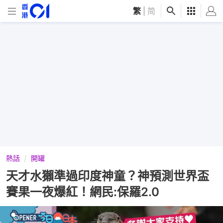
繁
|
简
熱話
開罐
天才水獺準過印度神童？神預測世界盃
賽果一夜爆紅！網民:保羅2.0