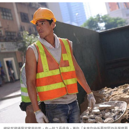
網民就建議學習實用技能，有一技之長傍身，更指「未來你仲係要咁堅持高學歷要