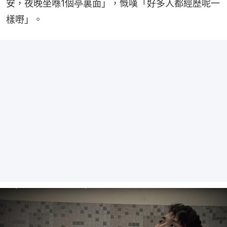
安，夜晚坐喺1個亭裏面」，慨嘆「好多人都經歷呢一
樣嘢」。