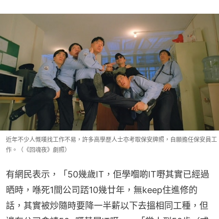
近年不少人慨嘆找工作不易，許多高學歷人士亦考取保安牌照，自願擔任保安員工
作。（《回魂夜》劇照）
有網民表示，「50幾歲IT，佢學嗰啲IT嘢其實已經過
晒時，喺死1間公司踎10幾廿年，無keep住進修的
話，其實被炒隨時要降一半薪以下去搵相同工種，但