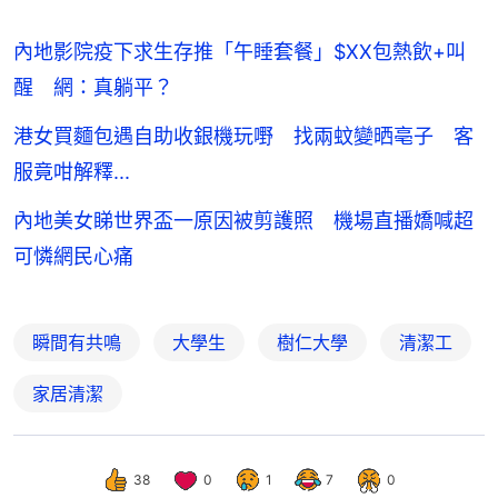
內地影院疫下求生存推「午睡套餐」$XX包熱飲+叫
醒 網：真躺平？
港女買麵包遇自助收銀機玩嘢 找兩蚊變晒亳子 客
服竟咁解釋...
內地美女睇世界盃一原因被剪護照 機場直播嬌喊超
可憐網民心痛
瞬間有共鳴
大學生
樹仁大學
清潔工
家居清潔
38
0
1
7
0