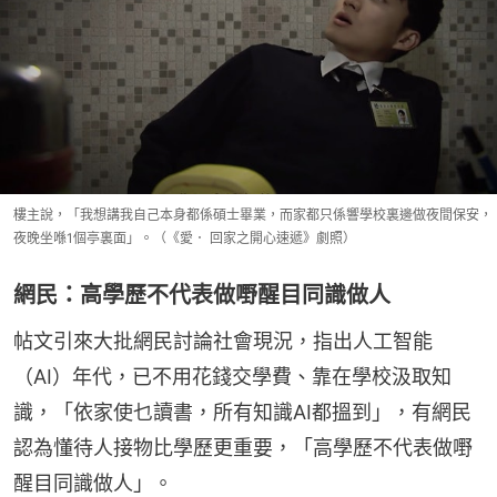
樓主說，「我想講我自己本身都係碩士畢業，而家都只係響學校裏邊做夜間保安，
夜晚坐喺1個亭裏面」。（《愛． 回家之開心速遞》劇照）
網民：高學歷不代表做嘢醒目同識做人
帖文引來大批網民討論社會現況，指出人工智能
（AI）年代，已不用花錢交學費、靠在學校汲取知
識，「依家使乜讀書，所有知識AI都搵到」，有網民
認為懂待人接物比學歷更重要，「高學歷不代表做嘢
醒目同識做人」。