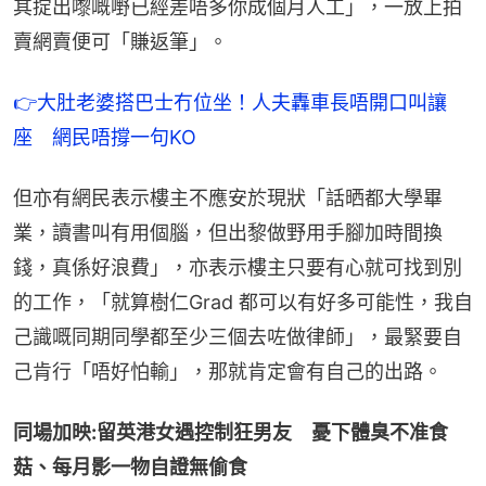
其掟出嚟嘅嘢已經差唔多你成個月人工」，一放上拍
賣網賣便可「賺返筆」。
👉大肚老婆搭巴士冇位坐！人夫轟車長唔開口叫讓
座　網民唔撐一句KO
但亦有網民表示樓主不應安於現狀「話晒都大學畢
業，讀書叫有用個腦，但出黎做野用手腳加時間換
錢，真係好浪費」，亦表示樓主只要有心就可找到別
的工作，「就算樹仁Grad 都可以有好多可能性，我自
己識嘅同期同學都至少三個去咗做律師」，最緊要自
己肯行「唔好怕輸」，那就肯定會有自己的出路。
同場加映:留英港女遇控制狂男友　憂下體臭不准食
菇、每月影一物自證無偷食