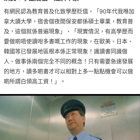
有網民認為教育普及化致學歷貶值，「90年代我喺加
拿大讀大學，宿舍個夜間保安都係碩士畢業，教育普
及，這個就係普遍現象」、「現實情況，有高學歷而
要做啲唔使讀咁多書嘅工作的現象，在歐美、日本、
韓國等已發展地區根本係正常現象！識讀書同識做
人、做事係兩個完全不同的概念！只有需要急速發展
的地方，讀多啲書才可以相對上多一點點機會可以做
啲所謂白領高工資！」。