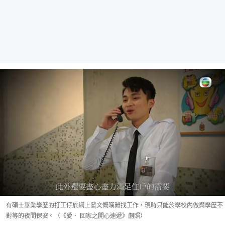
有碩士畢業學歷的打工仔於網上發文慨嘆難找工作，現時只能於學校內做與學歷不
對等的夜間保安。（《愛． 回家之開心速遞》劇照）