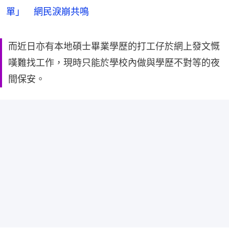
單」 網民淚崩共鳴
而近日亦有本地碩士畢業學歷的打工仔於網上發文慨
嘆難找工作，現時只能於學校內做與學歷不對等的夜
間保安。