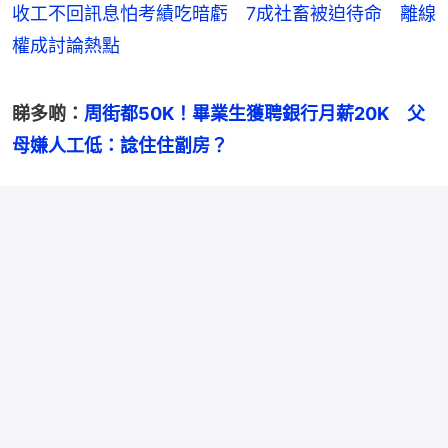
收工不回訊息怕考績吃暗虧 7成社畜被迫待命 離線
權成討論熱點
睇多啲：
周街都50K！畢業生獲聘銀行月薪20K　父
母嫌人工低：諗住住劏房？