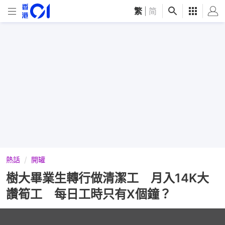
繁
|
简
熱話
開罐
樹大畢業生轉行做清潔工 月入14K大
讚筍工 每日工時只有X個鐘？