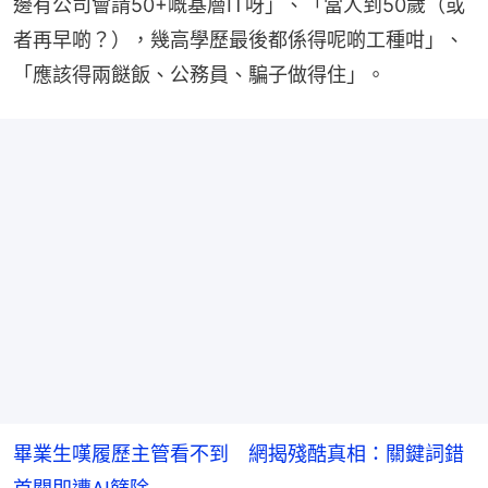
邊有公司會請50+嘅基層IT呀」、「當人到50歲（或
者再早啲？），幾高學歷最後都係得呢啲工種咁」、
「應該得兩餸飯、公務員、騙子做得住」。
畢業生嘆履歷主管看不到 網揭殘酷真相：關鍵詞錯