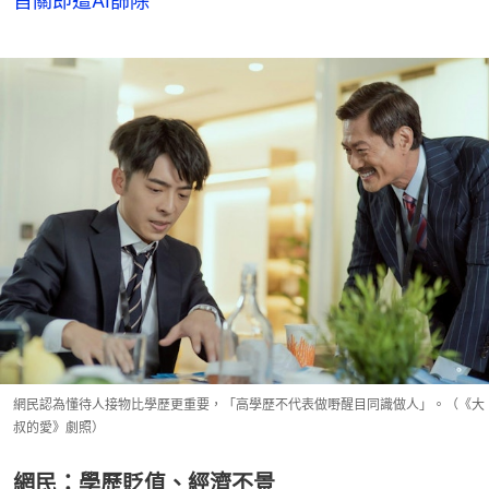
首關即遭AI篩除
網民認為懂待人接物比學歷更重要，「高學歷不代表做嘢醒目同識做人」。（《大
叔的愛》劇照）
網民：學歷貶值、經濟不景