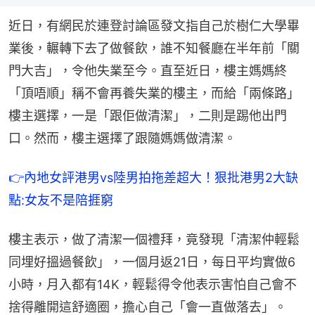
近日，有網民於連登討論區發文指自己於樹仁大學畢
業後，輾轉下去了做餐飲，誰不知餐廳在半年前「關
門大吉」，令他失業至今。直至近日，樓主媽媽終
「頂唔順」稱不會再養失業的樓主，而給「兩條路」
樓主選擇，一是「跟佢做清潔」，二則是踢他出門
口。然而，樓主選擇了跟隨媽媽做清潔。
👉內地女評港男vs陸男拍拖差超大！狠批港男2大缺
點:女友不是陪捱窮
樓主表示，做了清潔一個禮拜，竟發現「清潔仲輕鬆
同埋好搵過餐飲」，一個月返21日，每日平均實做6
小時，月入都有14K，輕鬆得令他表示害怕自己會不
捨得離開這舒適圈，擔心自己「會一直做落去」。