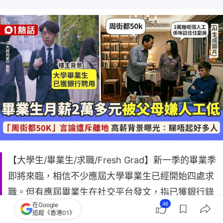
【大學生/畢業生/求職/Fresh Grad】新一季的畢業季
即將來臨，相信不少應屆大學畢業生已經開始四處求
職。但有應屆畢業生在社交平台發文，指已獲銀行錄
46
在Google
取，月薪2萬多元，卻被父母嫌棄薪金過低，質問他
追蹤《香港01》