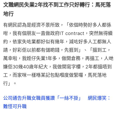
文職網民失業2年找不到工作只好轉行：馬死落
地行
有網民認為是經濟不景所致，「依個時勢好多人都係
咁，我有個朋友一直做政府IT contract，突然無得續
約，依家失咗業都好似有幾年，減咗好多人工都無人
請，好彩佢以前都有儲啲錢，先捱到」、「搵到工，
萬幸啦，我姪仔失業1年多，做開倉務，再搵工，人哋
嫌佢30幾40歲年紀大，我做開寫字樓，2年都搵唔到
工，而家咪一樣喺某記包點嗰度做緊囉，馬死落地
行」。
公司通告升職女職員獲讚「一絲不掛」 網民爆笑：
難怪可升職