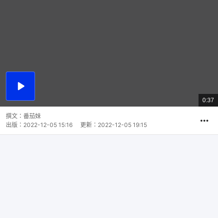
播
放
0:37
總
影
共
片
時
撰文：
番茄妹
間
出版：
2022-12-05 15:16
更新：
2022-12-05 19:15