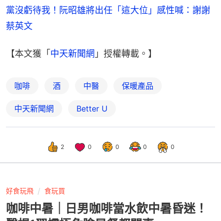
黨沒虧待我！阮昭雄將出任「這大位」感性喊：謝謝
蔡英文
【本文獲「
中天新聞網
」授權轉載。】
咖啡
酒
中醫
保暖產品
中天新聞網
Better U
2
0
0
0
0
好食玩飛
食玩買
咖啡中暑｜日男咖啡當水飲中暑昏迷！