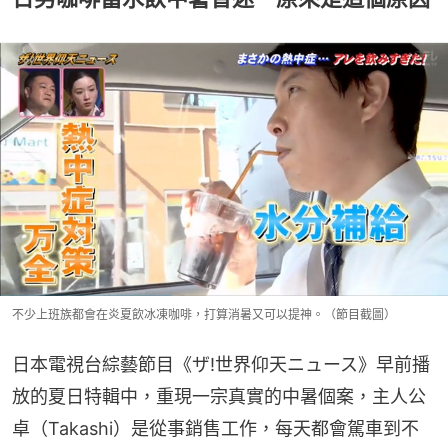
不少上班族都會在炎夏飲冰凍咖啡，打算消暑又可以提神。（節目截圖）
日本電視台綜藝節目《ザ!世界仰天ニュース》早前播
放的夏日特輯中，重現一宗真實的中暑個案，主人公
卓（Takashi）是從事銷售工作，每天都會駕車到不