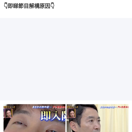
👇即睇節目解構原因👇