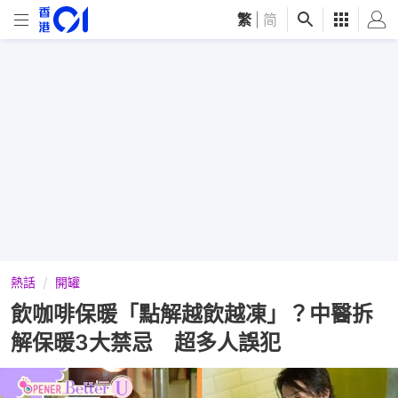
繁
|
简
熱話
開罐
飲咖啡保暖「點解越飲越凍」？中醫拆
解保暖3大禁忌 超多人誤犯