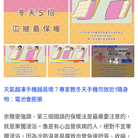
+
4
天氣越凍手機越易壞？專家教冬天手機勿放近1隨身
物：電池會膨脹
余雅雯強調，第三個錯誤的保暖法是最需要注意的，
就是單獨浸浴。像是有心血管疾病的人，絕對不宜單
獨浸浴，因為冷熱溫差易導致血管急速舒張、收縮，