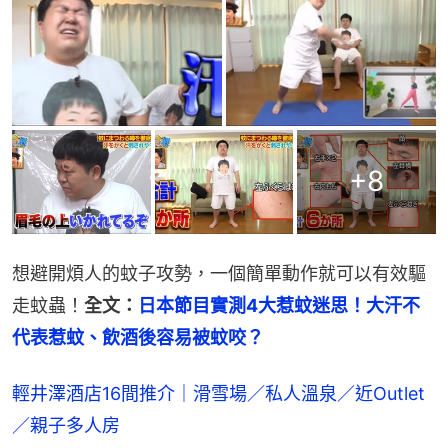
+
8
想避開煩人的蚊子攻勢，一個簡單動作就可以有效驅
走蚊蟲！
全文：
日本節目實測4大惹蚊迷思！大汗不
代表惹蚊、飲酒後容易被蚊咬？
輕井澤酒店16間推介｜滑雪場／私人溫泉／近Outlet
／親子多人房