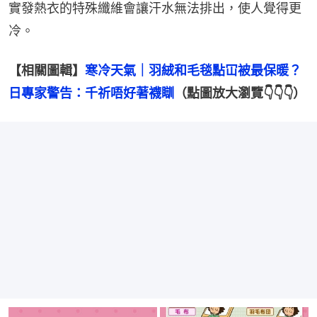
實發熱衣的特殊纖維會讓汗水無法排出，使人覺得更
冷。
【相關圖輯】
寒冷天氣｜羽絨和毛毯點冚被最保暖？
日專家警告：千祈唔好著襪瞓
（點圖放大瀏覽👇👇👇）