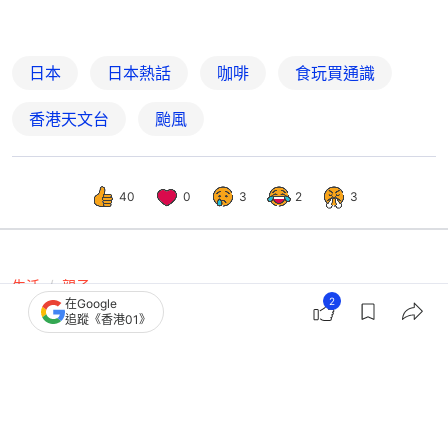
日本
日本熱話
咖啡
食玩買通識
香港天文台
颱風
40
0
3
2
3
生活
親子
2
在Google
大暑節氣｜中醫解釋忌冷食原因脾胃虛
追蹤《香港01》
弱者慎食 推介2款糖水消暑