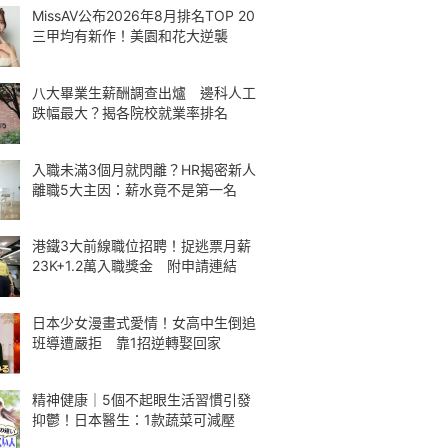
MissAV公布2026年8月排名TOP 20
三甲均有新作！美園和花大逆襲
八大畢業生薪酬調查出爐 邊科人工
跌幅最大？揭各院校就業率排名
入職未滿3個月就閃離？HR揭密新人
離職5大主因：薪水竟不是第一名
港鐵3大前線職位招聘！捉逃票月薪
23K+1.2萬入職獎金 附申請連結
日本少女漫畫式愛情！女高中生倒追
班導遭嚴拒 靠1招逆轉娶回家
精神健康｜5個不起眼生活習慣引發
抑鬱！日本醫生：1款蔬菜可減壓