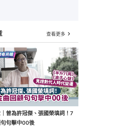
章
查看更多
世｜曾為許冠傑、張國榮填詞！7
句句擊中00後