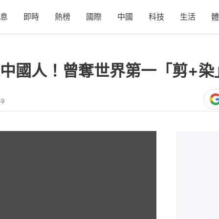
息
即時
熱榜
國際
中國
科技
生活
體
中國人！曾奪世界第一「剪+染
39