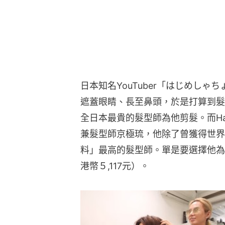
日本知名YouTuber「はじめしゃち
遮蓋眼睛、長至鼻頭，於是打算到髮
全日本最貴的髮型師為他剪髮。而Haji
兼髮型師京極琉，他除了曾獲得世界
料」最高的髮型師。單是要選擇他為
港幣５,117元）。