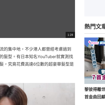
熱門文
1:28
總
共
時
間
流的集中地，不少港人都曾經考慮過到
髮型。有日本知名YouTuber就實測找
髮，究竟花費高達6位數的超豪華髮型是
黎彼得離
首金曲回顧