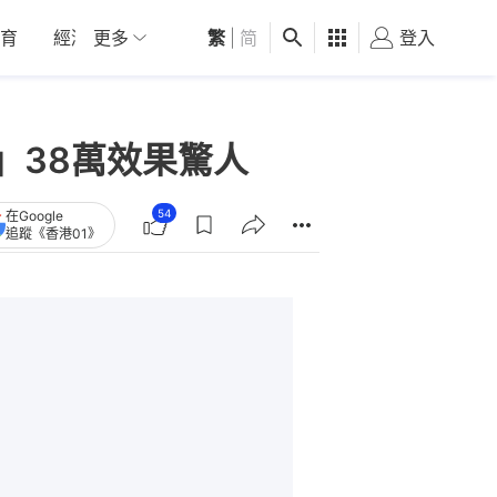
育
經濟
更多
01深圳
繁
觀點
|
简
健康
好食玩飛
登入
女
」38萬效果驚人
54
在Google
追蹤《香港01》