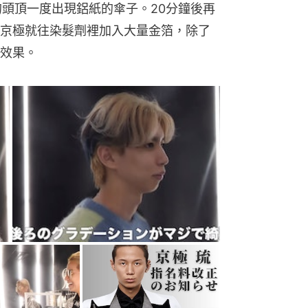
e的頭頂一度出現鋁紙的傘子。20分鐘後再
京極就往染髮劑裡加入大量金箔，除了
效果。