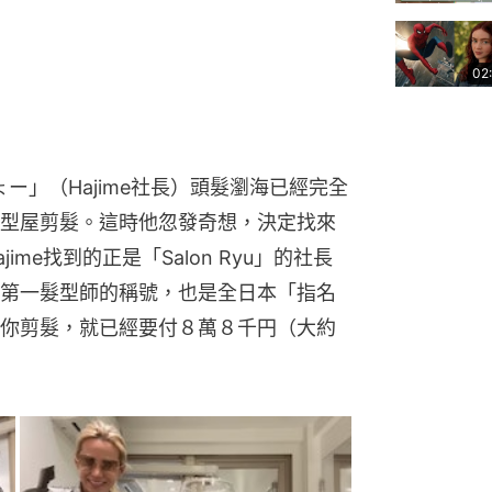
02
ょー」（Hajime社長）頭髮瀏海已經完全
型屋剪髮。這時他忽發奇想，決定找來
me找到的正是「Salon Ryu」的社長
第一髮型師的稱號，也是全日本「指名
你剪髮，就已經要付８萬８千円（大約