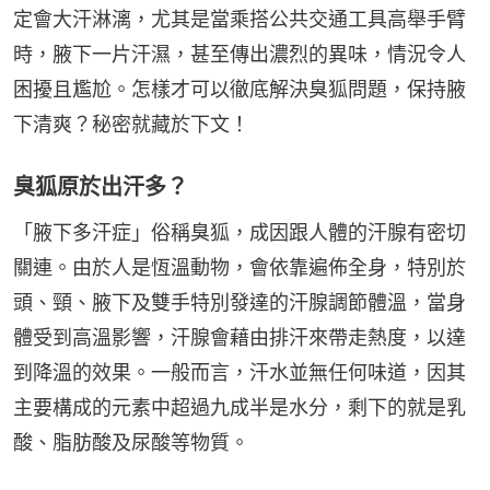
定會大汗淋漓，尤其是當乘搭公共交通工具高舉手臂
時，腋下一片汗濕，甚至傳出濃烈的異味，情況令人
困擾且尷尬。怎樣才可以徹底解決臭狐問題，保持腋
下清爽？秘密就藏於下文！
臭狐原於出汗多？
「腋下多汗症」俗稱臭狐，成因跟人體的汗腺有密切
關連。由於人是恆溫動物，會依靠遍佈全身，特別於
頭、頸、腋下及雙手特別發達的汗腺調節體溫，當身
體受到高溫影響，汗腺會藉由排汗來帶走熱度，以達
到降溫的效果。一般而言，汗水並無任何味道，因其
主要構成的元素中超過九成半是水分，剩下的就是乳
酸、脂肪酸及尿酸等物質。