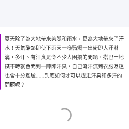
夏天除了為大地帶來美腿和雨水，更為大地帶來了汗
水！天氣酷熱即使下雨天一樣翳焗一出街即大汗淋
漓，多汗、有汗臭是令不少人困擾的問題。搭巴士地
鐵不時就會聞到一陣陣汗臭，自己流汗流到衣服濕透
也會十分尷尬......到底如何才可以趕走汗臭和多汗的
問題呢？