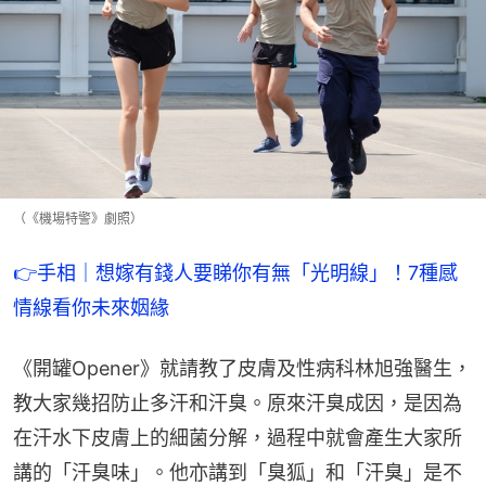
（《機場特警》劇照）
👉手相｜想嫁有錢人要睇你有無「光明線」！7種感
情線看你未來姻緣
《開罐Opener》就請教了皮膚及性病科林旭強醫生，
教大家幾招防止多汗和汗臭。原來汗臭成因，是因為
在汗水下皮膚上的細菌分解，過程中就會產生大家所
講的「汗臭味」。他亦講到「臭狐」和「汗臭」是不