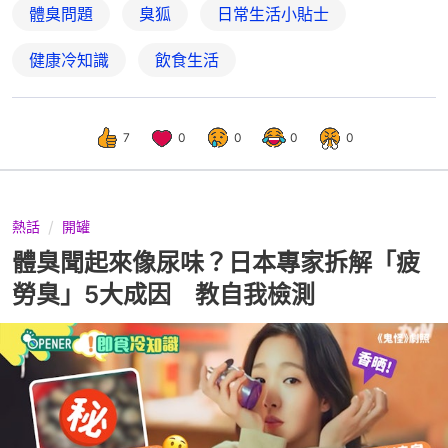
體臭問題
臭狐
日常生活小貼士
健康冷知識
飲食生活
7
0
0
0
0
熱話
開罐
體臭聞起來像尿味？日本專家拆解「疲
勞臭」5大成因 教自我檢測