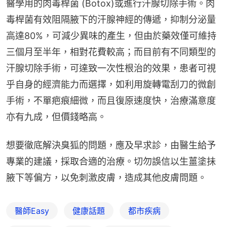
醫學用的肉毒桿菌 (Botox)或進行汗腺切除手術。肉
毒桿菌有效阻隔腋下的汗腺神經的傳遞，抑制分泌量
高達80%，可減少異味的產生，但由於藥效僅可維持
三個月至半年，相對花費較高；而目前有不同類型的
汗腺切除手術，可達致一次性根治的效果，患者可視
乎自身的經濟能力而選擇，如利用旋轉電刮刀的微創
手術，不單疤痕細微，而且復原速度快，治療滿意度
亦有九成，但價錢略高。
想要徹底解決臭狐的問題，應及早求診，由醫生給予
專業的建議，採取合適的治療。切勿誤信以生薑塗抺
腋下等偏方，以免刺激皮膚，造成其他皮膚問題。
醫師Easy
健康話題
都市疾病