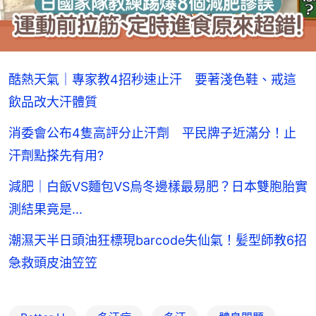
酷熱天氣｜專家教4招秒速止汗 要著淺色鞋、戒這
飲品改大汗體質
消委會公布4隻高評分止汗劑 平民牌子近滿分！止
汗劑點搽先有用?
減肥｜白飯VS麵包VS烏冬邊樣最易肥？日本雙胞胎實
測結果竟是...
潮濕天半日頭油狂標現barcode失仙氣！髪型師教6招
急救頭皮油笠笠