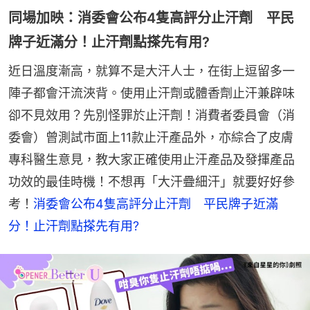
同場加映：消委會公布4隻高評分止汗劑 平民
牌子近滿分！止汗劑點搽先有用?
近日溫度漸高，就算不是大汗人士，在街上逗留多一
陣子都會汗流浹背。使用止汗劑或體香劑止汗兼辟味
卻不見效用？先別怪罪於止汗劑！消費者委員會（消
委會）曾測試市面上11款止汗產品外，亦綜合了皮膚
專科醫生意見，教大家正確使用止汗產品及發揮產品
功效的最佳時機！不想再「大汗疊細汗」就要好好參
考！
消委會公布4隻高評分止汗劑　平民牌子近滿
分！止汗劑點搽先有用?