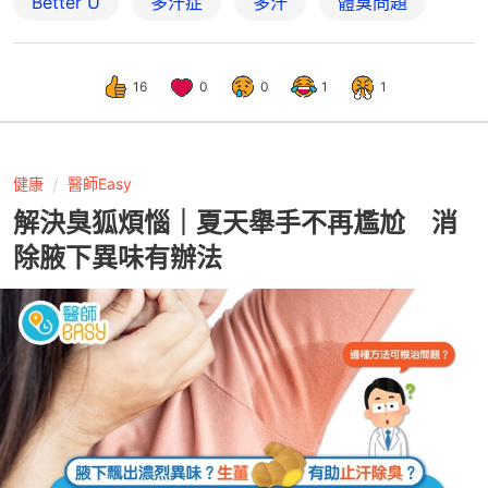
Better U
多汗症
多汗
體臭問題
16
0
0
1
1
健康
醫師Easy
解決臭狐煩惱｜夏天舉手不再尷尬 消
除腋下異味有辦法