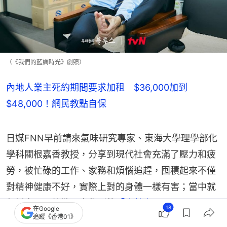
（《我們的藍調時光》劇照）
內地人業主死約期間要求加租 $36,000加到
$48,000！網民教點自保
日媒FNN早前請來氣味研究專家、東海大學理學部化
學科關根嘉香教授，分享到現代社會充滿了壓力和疲
勞，被忙碌的工作、家務和煩惱追趕，囤積起來不僅
對精神健康不好，實際上對的身體一樣有害；當中就
包括自己可能難以察覺到的
「疲勞臭」
。
18
在Google
追蹤《香港01》