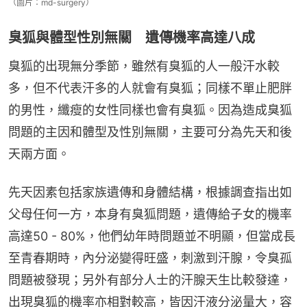
（圖片：md-surgery）
臭狐與體型性別無關 遺傳機率高達八成
臭狐的出現無分季節，雖然有臭狐的人一般汗水較
多，但不代表汗多的人就會有臭狐；同樣不單止肥胖
的男性，纖瘦的女性同樣也會有臭狐。因為造成臭狐
問題的主因和體型及性別無關，主要可分為先天和後
天兩方面。
先天因素包括家族遺傳和身體結構，根據調查指出如
父母任何一方，本身有臭狐問題，遺傳給子女的機率
高達50 - 80%，他們幼年時問題並不明顯，但當成長
至青春期時，內分泌變得旺盛，刺激到汗腺，令臭孤
問題被發現；另外有部分人士的汗腺天生比較發達，
出現臭狐的機率亦相對較高，皆因汗液分泌量大，容