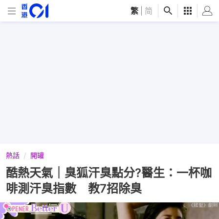
繁
|
简
熱話
開罐
酷熱天氣｜臭狐汗臭點分?醫生：一杯咖
啡測汗臭指數 教7招除臭