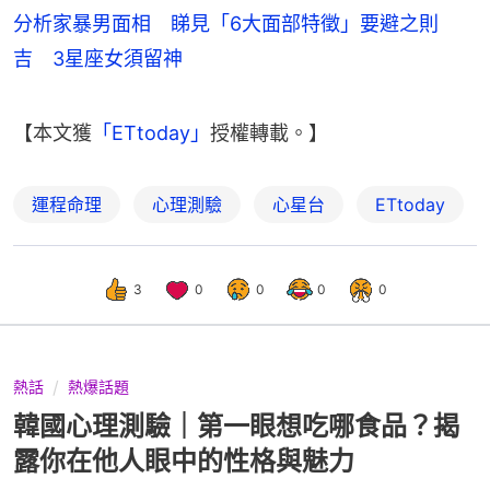
分析家暴男面相 睇見「6大面部特徵」要避之則
吉 3星座女須留神
【本文獲
「ETtoday」
授權轉載。】
運程命理
心理測驗
心星台
ETtoday
3
0
0
0
0
熱話
熱爆話題
韓國心理測驗｜第一眼想吃哪食品？揭
露你在他人眼中的性格與魅力