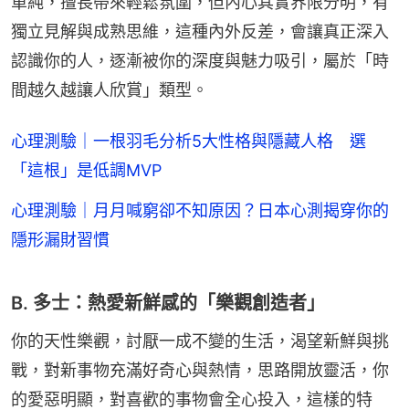
單純，擅長帶來輕鬆氛圍，但內心其實界限分明，有
獨立見解與成熟思維，這種內外反差，會讓真正深入
認識你的人，逐漸被你的深度與魅力吸引，屬於「時
間越久越讓人欣賞」類型。
心理測驗｜一根羽毛分析5大性格與隱藏人格 選
「這根」是低調MVP
心理測驗｜月月喊窮卻不知原因？日本心測揭穿你的
隱形漏財習慣
B. 多士：熱愛新鮮感的「樂觀創造者」
你的天性樂觀，討厭一成不變的生活，渴望新鮮與挑
戰，對新事物充滿好奇心與熱情，思路開放靈活，你
的愛惡明顯，對喜歡的事物會全心投入，這樣的特