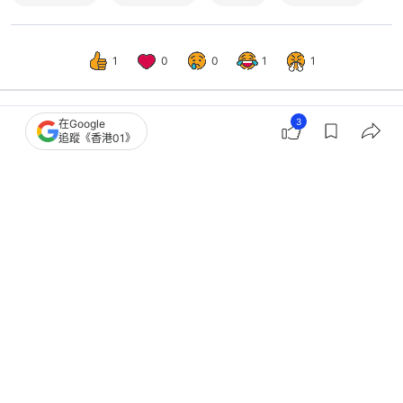
1
0
0
1
1
3
在Google
追蹤《香港01》
生活
親子
小朋友畫畫顏色反映性格？心理學家拆
解8種顏色背後情緒心理特質