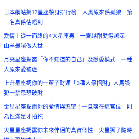
日本網站揭12星座黐身排行榜 人馬原來係孤狼 第
一名真係估唔到
愛情｜從一而終的4大星座男 一齊越耐愛得越深
山羊最啱做人世
月亮星座揭露「你不知道的自己」及戀愛模式 一種
人原來愛被虐
上升星座揭你的一輩子財運「3種人最招財」人馬誤
犯一禁忌恐破財
金星星座揭露你的愛情與慾望！一旦落在這宮位 則
為性滿足才拍拖
火星星座揭露你未來伴侶的真實個性 火星獅子隨時