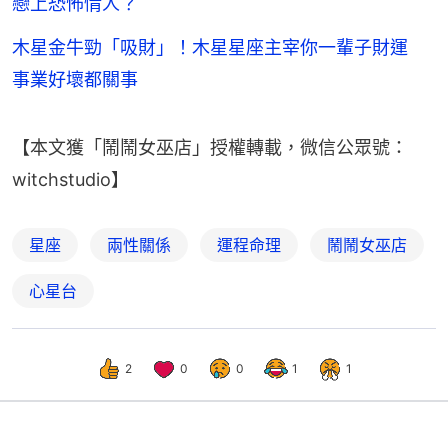
戀上恐怖情人？
木星金牛勁「吸財」！木星星座主宰你一輩子財運
事業好壞都關事
【本文獲「鬧鬧女巫店」授權轉載，微信公眾號：
witchstudio】
星座
兩性關係
運程命理
鬧鬧女巫店
心星台
2
0
0
1
1