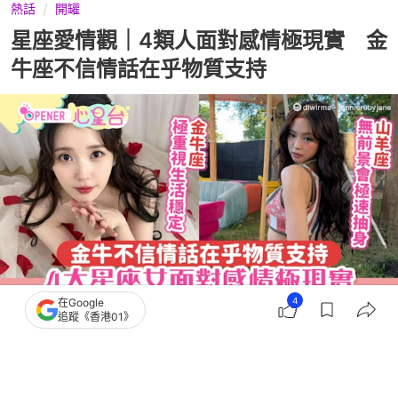
熱話
開罐
星座愛情觀｜4類人面對感情極現實 金
牛座不信情話在乎物質支持
4
在Google
追蹤《香港01》
撰文：
聯合新聞網
出版：
2026-06-18 12:00
更新：
2026-06-19 00:50