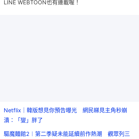
LINE WEBTOON也有連載喔！
Netflix｜韓版想見你預告曝光 網民睇見主角秒崩
潰：「燮」胖了
驅魔麵館2︱第二季疑未能延續前作熱潮 觀眾列三