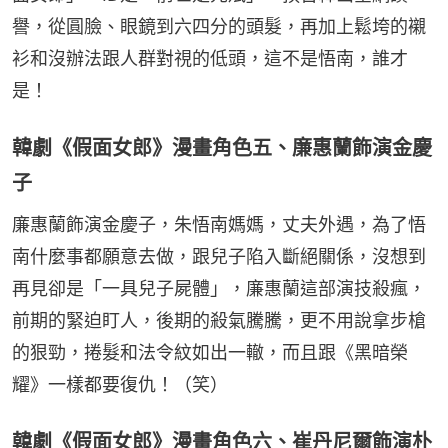
譽，從圓臉、眼鏡到六四分的頭髮，再加上鬆垮的襯
衫和沒辦法跟人群對視的低頭，這不是悟南，誰才
是！
韓劇《假面女郎》漫畫角色五、廉惠蘭飾演金慶
子
廉惠蘭飾演金慶子，朱悟南媽媽，丈夫外遇，為了悟
南什麼事都願意去做，跟兒子陷入斷絕關係，沒想到
再見卻是「一具兒子屍體」，廉惠蘭這部演技殺瘋，
前期的緊迫盯人，後期的殺氣騰騰，更不用說拿步槍
的狠勁，捲髮和法令紋如出一轍，而且跟《黑暗榮
耀》一樣都要復仇！（笑）
韓劇《假面女郎》漫畫角色六、崔丹尼爾飾演朴