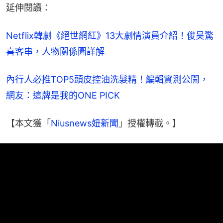
延伸閱讀：
Netflix韓劇《絕世網紅》13大劇情演員介紹！俊昊驚
喜客串，人物關係圖詳解
內行人必推TOP5頭皮控油洗髮精！編輯實測公開，
網友：這牌是我的ONE PICK
【本文獲「
Niusnews妞新聞
」授權轉載。】