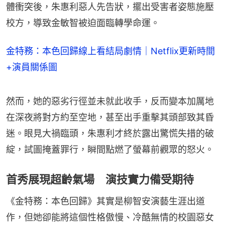
體衝突後，朱惠利惡人先告狀，擺出受害者姿態施壓
校方，導致金敏智被迫面臨轉學命運。
金特務：本色回歸線上看結局劇情｜Netflix更新時間
+演員關係圖
然而，她的惡劣行徑並未就此收手，反而變本加厲地
在深夜將對方約至空地，甚至出手重擊其頭部致其昏
迷。眼見大禍臨頭，朱惠利才終於露出驚慌失措的破
綻，試圖掩蓋罪行，瞬間點燃了螢幕前觀眾的怒火。
首秀展現超齡氣場 演技實力備受期待
《金特務：本色回歸》其實是柳智安演藝生涯出道
作，但她卻能將這個性格傲慢、冷酷無情的校園惡女