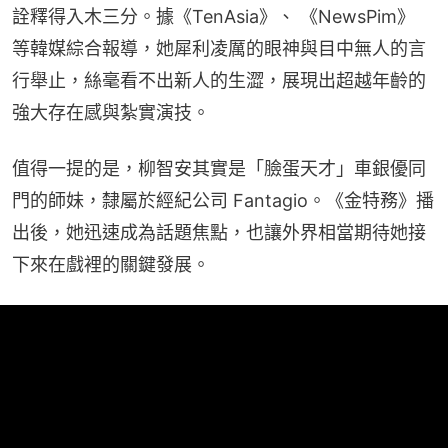
詮釋得入木三分。據《TenAsia》、 《NewsPim》 
等韓媒綜合報導，她犀利凌厲的眼神與目中無人的言
行舉止，絲毫看不出新人的生澀，展現出超越年齡的
強大存在感與紮實演技。
值得一提的是，柳智安其實是「臉蛋天才」車銀優同
門的師妹，隸屬於經紀公司 Fantagio。《金特務》播
出後，她迅速成為話題焦點，也讓外界相當期待她接
下來在戲裡的關鍵發展。