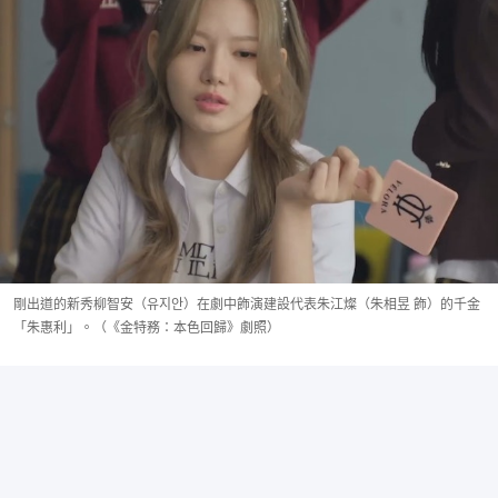
剛出道的新秀柳智安（유지안）在劇中飾演建設代表朱江燦（朱相昱 飾）的千金
「朱惠利」。（《金特務：本色回歸》劇照）