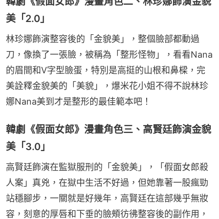
韓劇《假面女郎》漫畫角色二、林珍娜飾演金貌
美「2.0」
林珍娜飾演整容後的「金貌美」，整個臉部都動過
刀，像換了一張臉，被稱為「整形怪物」，看看Nana
的眉間和V字型臉蛋，特別是高挺的山根和鼻樑，完
美詮釋金貌美的「美貌」，爆米花小姐不得不說林珍
娜Nana美到才是整形的最佳範本吧！
韓劇《假面女郎》漫畫角色三、高賢廷飾演金貌
美「3.0」
高賢廷飾演在監獄服刑的「金貌美」，「假面女郎殺
人案」真兇，在獄中生活不好過，但她靠著一股瘋勁
站穩腳步，一關就是好幾年，高賢廷在這部幾乎無妝
容，刻意的厚唇和下垂的臉頰彷彿整容後的副作用，