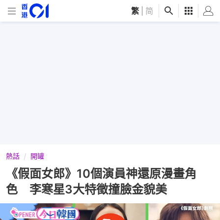
繁
|
简
熱話
開罐
《假面女郎》10個演員神還原漫畫角
色 李寒星3大特徵撞臉金貌美