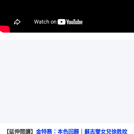
【延伸閱讀】
金特務：本色回歸｜蘇志燮女兒徐貹旼