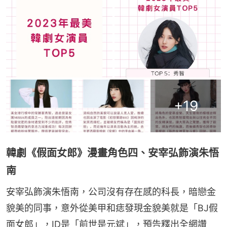
+
19
韓劇《假面女郎》漫畫角色四、安宰弘飾演朱悟
南
安宰弘飾演朱悟南，公司沒有存在感的科長，暗戀金
貌美的同事，意外從美甲和痣發現金貌美就是「BJ假
面女郎」，ID是「前世是元斌」，預告釋出全網讚