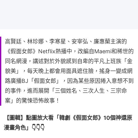
高賢廷、林珍娜、李寒星、安宰弘、廉惠蘭主演的
《假面女郎》Netflix熱播中，改編自Maemi和稀世的
同名網漫，講述對於外貌感到自卑的平凡上班族「金
貌美」，每天晚上都會用面具遮住臉，搖身一變成網
路廣播BJ「假面女郎」，因為某些原因捲入意想不到
的事件，進而展開「三個姓名、三次人生、三宗命
案」的驚悚恐怖故事！
【圖輯】點圖放大看「韓劇《假面女郎》10個神還原
漫畫角色」👇👇👇