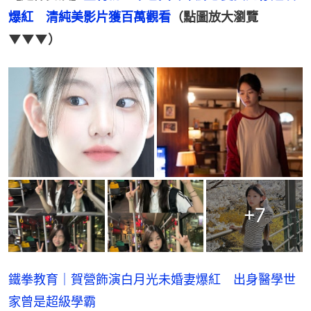
爆紅　清純美影片獲百萬觀看
（點圖放大瀏覽
▼▼▼）
+
7
鐵拳教育｜賀營飾演白月光未婚妻爆紅 出身醫學世
家曾是超級學霸