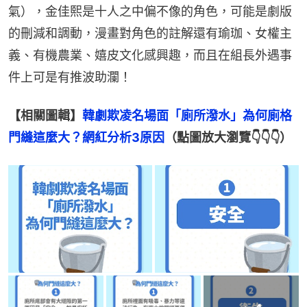
氣），金佳熙是十人之中偏不像的角色，可能是劇版
的刪減和調動，漫畫對角色的註解還有瑜珈、女權主
義、有機農業、嬉皮文化感興趣，而且在組長外遇事
件上可是有推波助瀾！
【相關圖輯】
韓劇欺凌名場面「廁所潑水」為何廁格
門縫這麼大？網紅分析3原因
（點圖放大瀏覽👇👇👇）