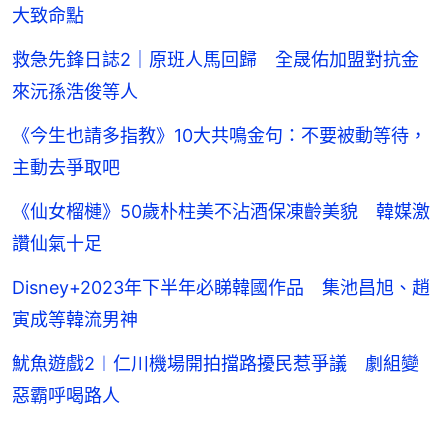
大致命點
救急先鋒日誌2｜原班人馬回歸 全晟佑加盟對抗金
來沅孫浩俊等人
《今生也請多指教》10大共鳴金句：不要被動等待，
主動去爭取吧
《仙女榴槤》50歲朴柱美不沾酒保凍齡美貌 韓媒激
讚仙氣十足
Disney+2023年下半年必睇韓國作品 集池昌旭、趙
寅成等韓流男神
魷魚遊戲2︱仁川機場開拍擋路擾民惹爭議 劇組變
惡霸呼喝路人