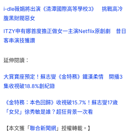
i-dle薇娟將出演《清潭國際高等學校3》 挑戰高冷
腹黑財閥惡女
ITZY申有娜首度擔正做女一主演Netflix原創劇 昔日
客串演技獲讚
延伸閱讀：
大賞寶座預定！蘇志燮《金特務》鐵漢柔情　開播3
集收視破18.8%創紀錄
《金特務：本色回歸》收視破15.7%！蘇志燮17歲
「女兒」徐秀敏是誰？超狂背景一次看
【本文獲「
聯合新聞網
」授權轉載。】