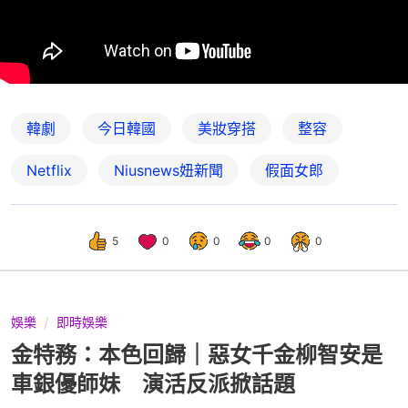
韓劇
今日韓國
美妝穿搭
整容
Netflix
Niusnews妞新聞
假面女郎
5
0
0
0
0
娛樂
即時娛樂
金特務：本色回歸｜惡女千金柳智安是
車銀優師妹 演活反派掀話題