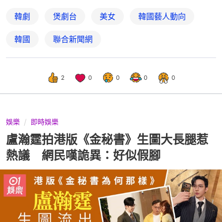
韓劇
煲劇台
美女
韓國藝人動向
韓國
聯合新聞網
2
0
0
0
0
娛樂
即時娛樂
盧瀚霆拍港版《金秘書》生圖大長腿惹
熱議 網民嘆詭異：好似假腳