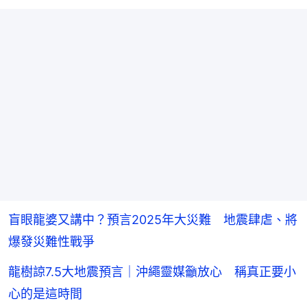
盲眼龍婆又講中？預言2025年大災難 地震肆虐、將
爆發災難性戰爭
龍樹諒7.5大地震預言｜沖繩靈媒籲放心 稱真正要小
心的是這時間