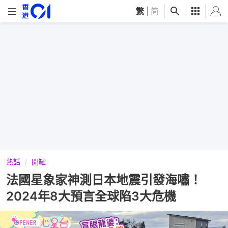
繁
|
简
熱話
開罐
法國星象家神測日本地震引發海嘯！
2024年8大預言全球陷3大危機