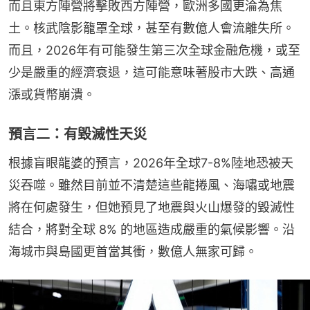
而且東方陣營將擊敗西方陣營，歐洲多國更淪為焦
土。核武陰影籠罩全球，甚至有數億人會流離失所。
而且，2026年有可能發生第三次全球金融危機，或至
少是嚴重的經濟衰退，這可能意味著股市大跌、高通
漲或貨幣崩潰。
預言二：有毀滅性天災
根據盲眼龍婆的預言，2026年全球7-8%陸地恐被天
災吞噬。雖然目前並不清楚這些龍捲風、海嘯或地震
將在何處發生，但她預見了地震與火山爆發的毀滅性
結合，將對全球 8% 的地區造成嚴重的氣候影響。沿
海城市與島國更首當其衝，數億人無家可歸。