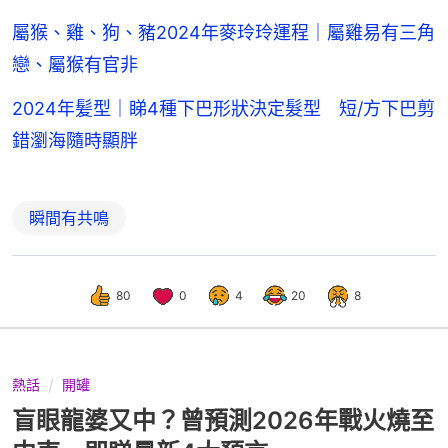
屬猴、雞、狗、豬2024年麥玲玲運程｜屬雞易有三角
戀、屬猴有官非
2024年髪型｜睇4種下巴形狀決定髮型 短/方下巴剪
錯瀏海隨時顯胖
瞬間有共鳴
80
0
4
20
8
熱話
開罐
盲眼龍婆又中？曾預測2026年戰火燒至