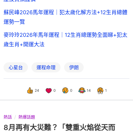
蘇民峰2026馬年運程｜犯太歲化解方法+12生肖總體
運勢一覽
麥玲玲2026年馬年運程｜12生肖總運勢全面睇+犯太
歲生肖+開運大法
心星台
運程命理
伊朗
24
0
0
14
1
熱話
熱爆話題
8月再有大災難？「雙重火焰從天而