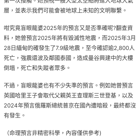
第一次接觸。她預視一艘大型太空船將進入地球大氣
層，並表示我們可能會被地球上未知的文明聯繫。
咁究竟盲眼龍婆2025年的預言又是否準確呢?翻查資
料，她曾預言2025年將有毀滅性地震，而2025年3月
28日緬甸的確發生了7.9級地震，至今確認逾2,800人
死亡，強震還波及鄰國泰國，造成曼谷興建中的大樓
倒塌，死亡和失蹤者眾多。
不過，盲眼龍婆也有不少失準的預言。例如她曾預言
英國哈里王子會取代父親英王查理斯三世登基，以及
2024年預言俄羅斯總統普京在國內遭暗殺，最終都沒
有發生。
（命理預言非精密科學，內容僅供參考)