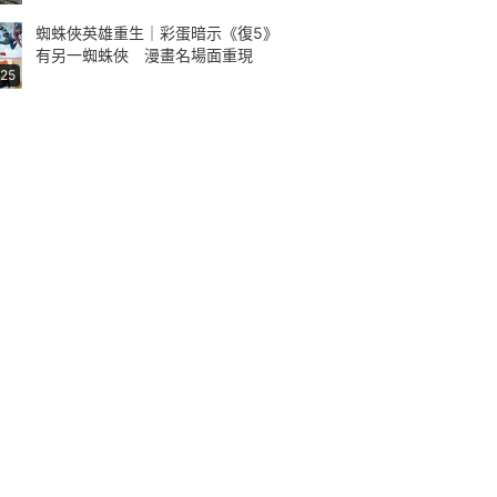
蜘蛛俠英雄重生｜彩蛋暗示《復5》
有另一蜘蛛俠 漫畫名場面重現
:25