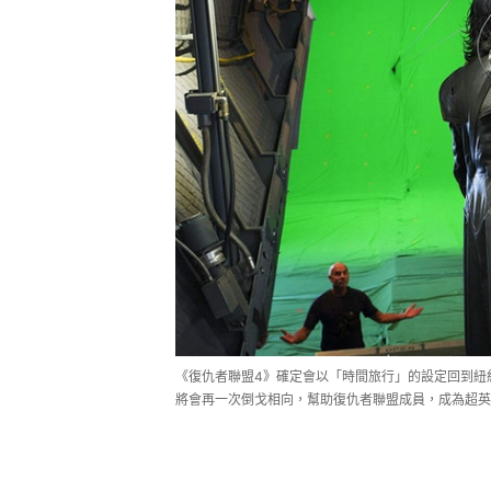
《復仇者聯盟4》確定會以「時間旅行」的設定回到紐
將會再一次倒戈相向，幫助復仇者聯盟成員，成為超英