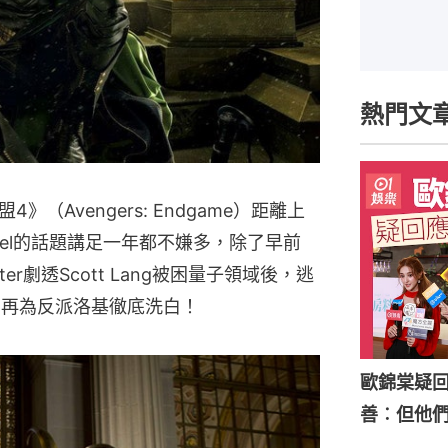
熱門文
（Avengers: Endgame）距離上
vel的話題講足一年都不嫌多，除了早前
tter劇透Scott Lang被困量子領域後，逃
el再為反派洛基徹底洗白！
歐錦棠疑
善︰但他