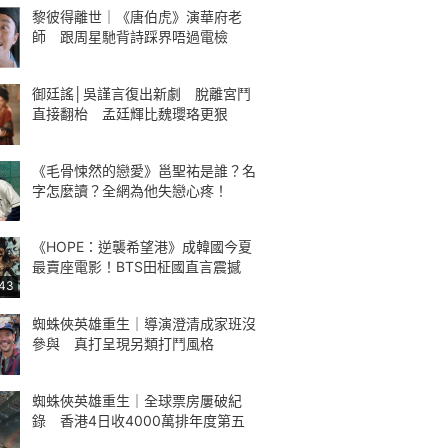
黎彼得離世｜《唐伯虎》演華府老
師 跟周星馳背詩踩界唔過電檢
御廷謠│吳謹言復出新劇 脫離宮鬥
直接翻枱 孟廷輝比魏瓔珞更狠
《毛骨悚然的戀愛》邕聖祐是誰？名
字怎麼讀？全網為他失戀心疼！
《HOPE：逆襲希望港》成韓國今夏
最賣座電影！BTS田柾國直言震撼
:43
蜘蛛俠英雄重生｜導演澄清成家班沒
參與 真打呈現另類打鬥風格
蜘蛛俠英雄重生｜全球票房屢破紀
錄 香港4日收4000萬排年度第五