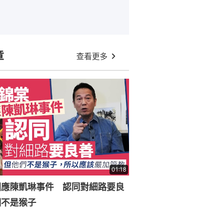
章
查看更多
01:18
回應陳凱琳事件 認同對細路要良
們不是猴子