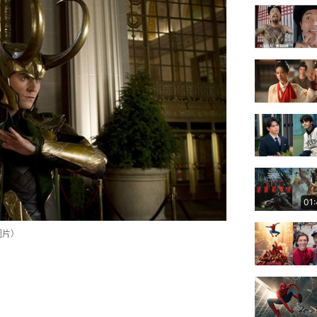
01
圖片）