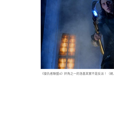
《復仇者聯盟4》奸角之一的洛基其實不是反派！（網