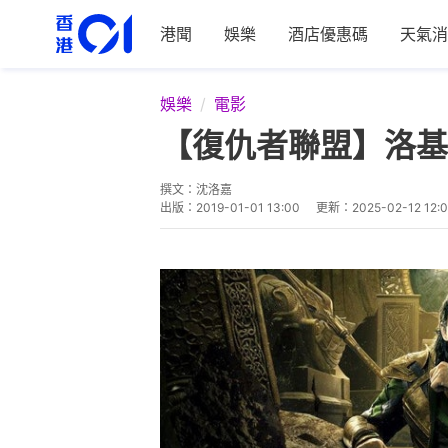
港聞
娛樂
酒店優惠碼
天氣消
娛樂
電影
【復仇者聯盟】洛基
撰文：
沈洛嘉
出版：
2019-01-01 13:00
更新：
2025-02-12 12:0