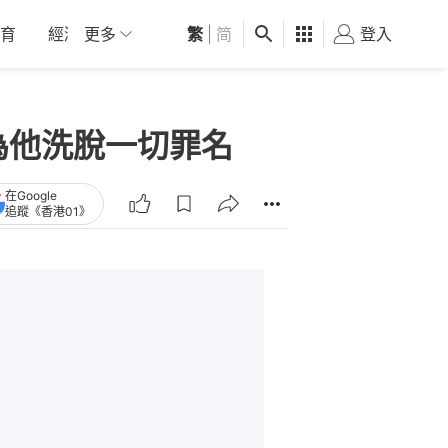
育
經濟
更多
01深圳
繁
觀點
|
简
健康
好食玩飛
登入
女
為他洗脫一切罪名
在Google
追蹤《香港01》