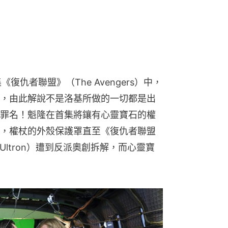
《復仇者聯盟》（The Avengers）中，
，由此解說不是洛基所做的一切都是出
罪名！魁隆在首集將鑲有心靈寶石的權
，權杖的外殼保護罩直至《復仇者聯盟
 of Ultron）遭到反派奧創拆解，而心靈寶
。