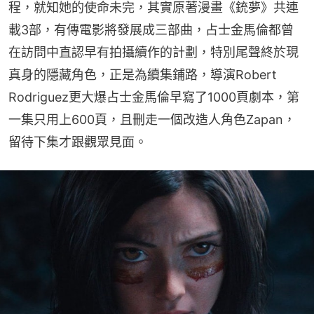
程，就知她的使命未完，其實原著漫畫《銃夢》共連
載3部，有傳電影將發展成三部曲，占士金馬倫都曾
在訪問中直認早有拍攝續作的計劃，特別尾聲終於現
真身的隱藏角色，正是為續集鋪路，導演Robert 
Rodriguez更大爆占士金馬倫早寫了1000頁劇本，第
一集只用上600頁，且刪走一個改造人角色Zapan，
留待下集才跟觀眾見面。