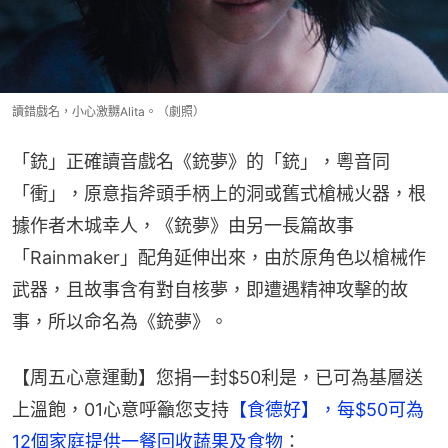
讀錯戲名，小心激嬲Alita。（劇照）
「銃」正確讀音戲名《銃夢》的「銃」，粵音同
「衝」，原意指斧頭手柄上的洞或舊式槍械火器，根
據作者木城幸人，《銃夢》由另一長篇故事
「Rainmaker」配角延伸出來，由於原角色以槍械作
武器，且故事含有對自核夢，即遭遇精神攻擊的故
事，所以命名為《銃夢》。
【周五心意運動】您捐一封$50利是，已可為基層送
上溫飽，01心意呼籲您支持
【食德好】，每$50可為
12個家庭提供一餐回收蔬果及食物
：