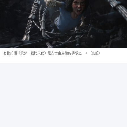
有指拍攝《銃夢：戰鬥天使》是占士金馬倫的夢想之一。（劇照）