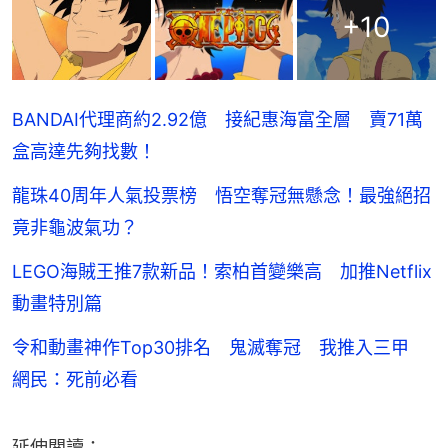
+
10
BANDAI代理商約2.92億 接紀惠海富全層 賣71萬
盒高達先夠找數！
龍珠40周年人氣投票榜 悟空奪冠無懸念！最強絕招
竟非龜波氣功？
LEGO海賊王推7款新品！索柏首變樂高 加推Netflix
動畫特別篇
令和動畫神作Top30排名 鬼滅奪冠 我推入三甲
網民：死前必看
延伸閲讀：