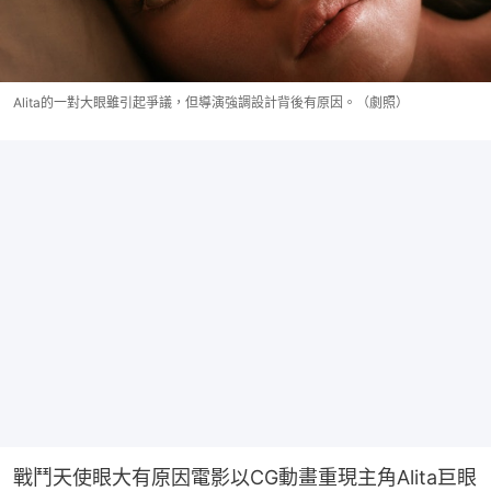
Alita的一對大眼雖引起爭議，但導演強調設計背後有原因。（劇照）
戰鬥天使眼大有原因電影以CG動畫重現主角Alita巨眼