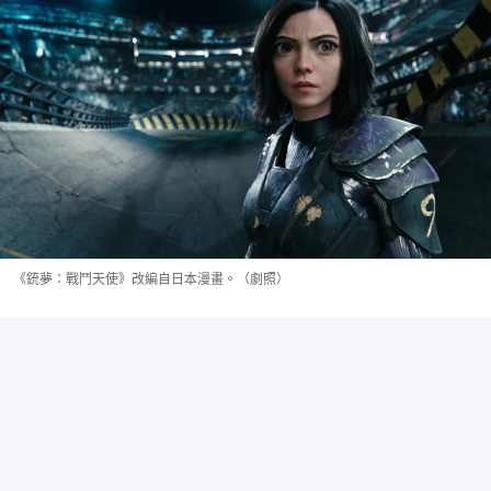
《銃夢：戰鬥天使》改編自日本漫畫。（劇照）