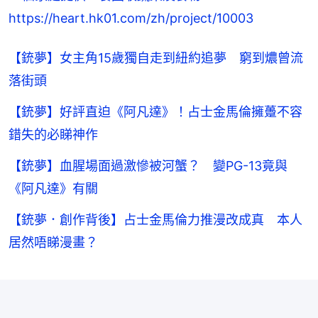
https://heart.hk01.com/zh/project/10003
【銃夢】女主角15歲獨自走到紐約追夢 窮到燶曾流
落街頭
【銃夢】好評直迫《阿凡達》！占士金馬倫擁躉不容
錯失的必睇神作
【銃夢】血腥場面過激慘被河蟹？ 變PG-13竟與
《阿凡達》有關
【銃夢．創作背後】占士金馬倫力推漫改成真 本人
居然唔睇漫畫？