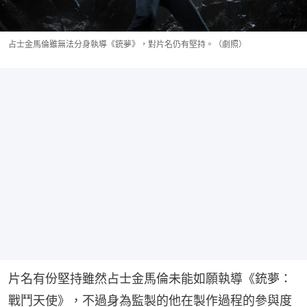
占士金馬倫雖無法分身執導《銃夢》，對片名仍有堅持。（劇照）
片名有份堅持雖然占士金馬倫未能如願執導《銃夢：
戰鬥天使》，不過身為監製的他在製作過程的參與度