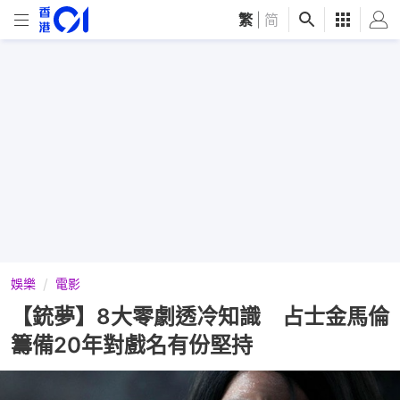
繁
|
简
娛樂
電影
【銃夢】8大零劇透冷知識 占士金馬倫
籌備20年對戲名有份堅持