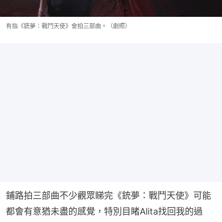
有指《銃夢：戰鬥天使》會拍三部曲。（劇照）
鋪路拍三部曲不少觀眾睇完《銃夢：戰鬥天使》可能
都會有意猶未盡的感覺，特別目睹Alita找回我的過