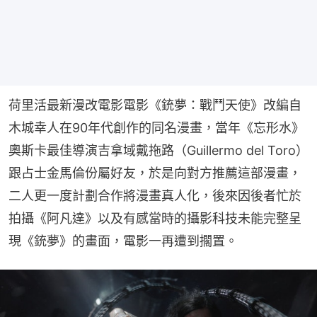
荷里活最新漫改電影電影《銃夢：戰鬥天使》改編自
木城幸人在90年代創作的同名漫畫，當年《忘形水》
奧斯卡最佳導演吉拿域戴拖路（Guillermo del Toro）
跟占士金馬倫份屬好友，於是向對方推薦這部漫畫，
二人更一度計劃合作將漫畫真人化，後來因後者忙於
拍攝《阿凡達》以及有感當時的攝影科技未能完整呈
現《銃夢》的畫面，電影一再遭到擱置。