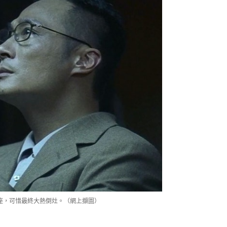
寶座，可惜最終大熱倒灶。（網上擷圖）