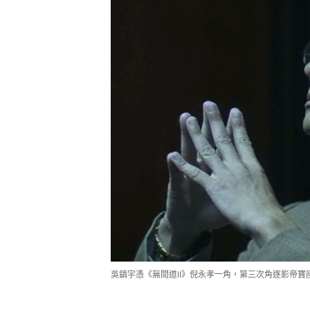
吳鎮宇憑《無間道II》倪永孝一角，第三次角逐影帝