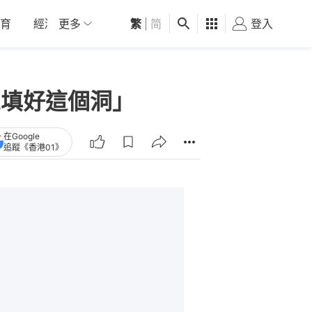
育
經濟
更多
01深圳
繁
觀點
|
简
健康
好食玩飛
登入
女
想填好這個洞」
在Google
追蹤《香港01》