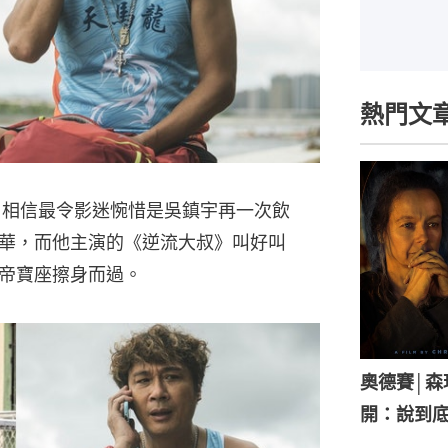
熱門文
，相信最令影迷惋惜是吳鎮宇再一次飲
華，而他主演的《逆流大叔》叫好叫
帝寶座擦身而過。
奧德賽│
開：說到底