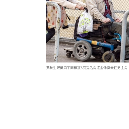
黃秋生跟吳鎮宇同樣獲5度提名角逐金像獎最佳男主角