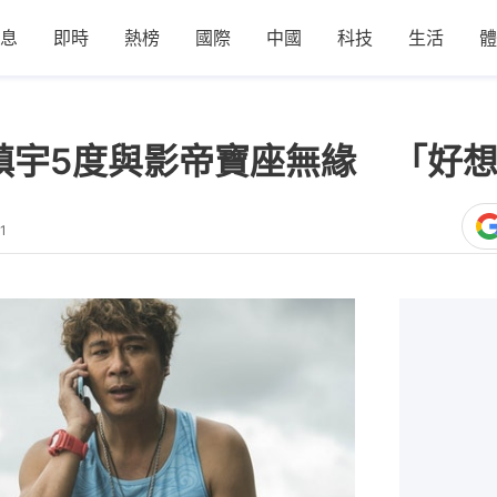
息
即時
熱榜
國際
中國
科技
生活
體
吳鎮宇5度與影帝寶座無緣 「好
1