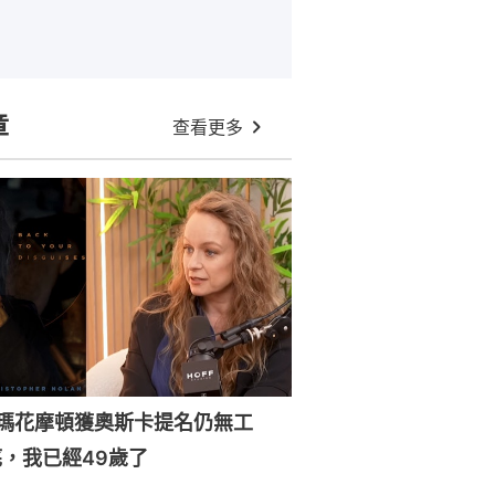
章
查看更多
森瑪花摩頓獲奧斯卡提名仍無工
，我已經49歲了