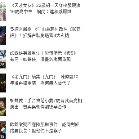
《天才女友》32歲胡一天穿校服硬演
16歲高中生 網民：違和感爆燈
吳謹言新劇 《江山為聘》改名《御廷
謠》！拆解古裝劇過審3大玄機
蜘蛛俠英雄重生｜彩蛋暗示《復5》
有另一蜘蛛俠 漫畫名場面重現
:25
《老九門》續集《九門》│陳偉霆10
年後再披軍裝 為何無人替代？
蜘蛛俠｜手合會范小雙7歲習武首亮相
演出 曾與梁朝偉劉德華合作
歐錦棠疑回應陳凱琳事件 認同對細
路要良善︰但他們不是猴子
:18