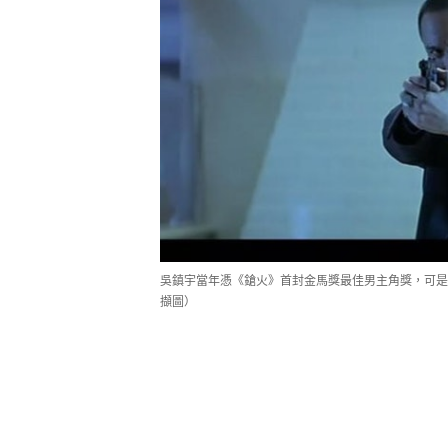
吳鎮宇當年憑《鎗火》首封金馬獎最佳男主角獎，可是
擷圖）