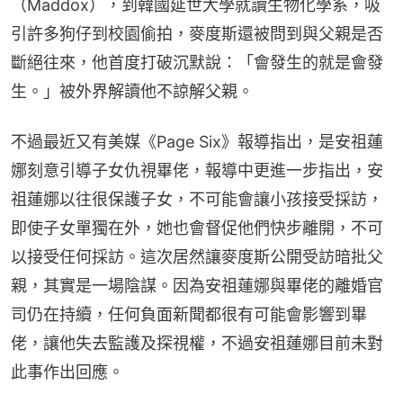
（Maddox），到韓國延世大學就讀生物化學系，吸
引許多狗仔到校園偷拍，麥度斯還被問到與父親是否
斷絕往來，他首度打破沉默說：「會發生的就是會發
生。」被外界解讀他不諒解父親。
不過最近又有美媒《Page Six》報導指出，是安祖蓮
娜刻意引導子女仇視畢佬，報導中更進一步指出，安
祖蓮娜以往很保護子女，不可能會讓小孩接受採訪，
即使子女單獨在外，她也會督促他們快步離開，不可
以接受任何採訪。這次居然讓麥度斯公開受訪暗批父
親，其實是一場陰謀。因為安祖蓮娜與畢佬的離婚官
司仍在持續，任何負面新聞都很有可能會影響到畢
佬，讓他失去監護及探視權，不過安祖蓮娜目前未對
此事作出回應。