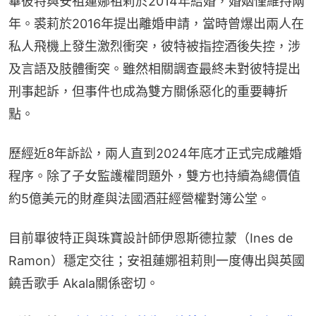
畢彼特與安祖蓮娜祖莉於2014年結婚，婚姻僅維持兩
年。裘莉於2016年提出離婚申請，當時曾爆出兩人在
私人飛機上發生激烈衝突，彼特被指控酒後失控，涉
及言語及肢體衝突。雖然相關調查最終未對彼特提出
刑事起訴，但事件也成為雙方關係惡化的重要轉折
點。
歷經近8年訴訟，兩人直到2024年底才正式完成離婚
程序。除了子女監護權問題外，雙方也持續為總價值
約5億美元的財產與法國酒莊經營權對簿公堂。
目前畢彼特正與珠寶設計師伊恩斯德拉蒙（Ines de 
Ramon）穩定交往；安祖蓮娜祖莉則一度傳出與英國
饒舌歌手 Akala關係密切。