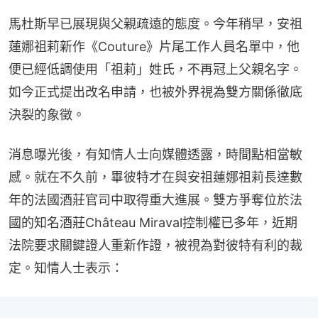
馬杜斯早已展現與父親疏遠的態度。今年稍早，安祖
蓮娜祖莉新作《Couture》片尾工作人員名單中，他
便已經低調使用「祖莉」姓氏，不再冠上父親名字。
如今正式提出改名申請，也被外界視為雙方關係徹底
決裂的象徵。
消息曝光後，有知情人士向媒體透露，時間點相當敏
感。就在不久前，畢彼特才在與安祖蓮娜祖莉長達數
年的法國酒莊官司中取得重大進展。雙方爭奪位於法
國的知名酒莊Château Miraval控制權已多年，近期
法院要求關鍵證人重新作證，被視為對彼特有利的裁
定。知情人士表示：