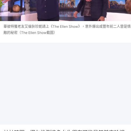
畢彼特獲老友艾倫狄珍妮請上《The Ellen Show》，意外爆出咸豐年前二人曾是情
敵的秘密（The Ellen Show截圖）