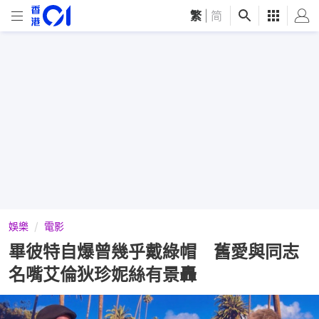
繁
|
简
娛樂
電影
畢彼特自爆曾幾乎戴綠帽 舊愛與同志
名嘴艾倫狄珍妮絲有景轟