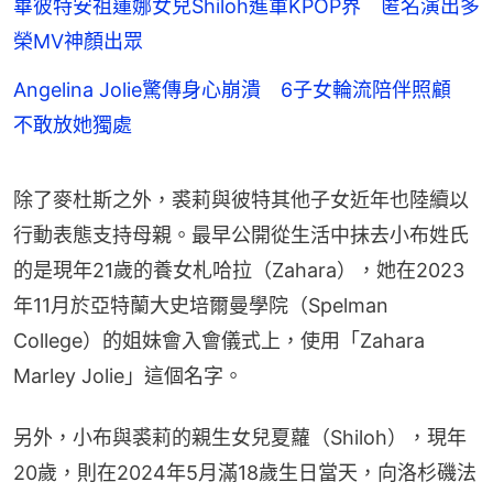
畢彼特安祖蓮娜女兒Shiloh進軍KPOP界 匿名演出多
榮MV神顏出眾
Angelina Jolie驚傳身心崩潰 6子女輪流陪伴照顧
不敢放她獨處
除了麥杜斯之外，裘莉與彼特其他子女近年也陸續以
行動表態支持母親。最早公開從生活中抹去小布姓氏
的是現年21歲的養女札哈拉（Zahara），她在2023
年11月於亞特蘭大史培爾曼學院（Spelman 
College）的姐妹會入會儀式上，使用「Zahara 
Marley Jolie」這個名字。
另外，小布與裘莉的親生女兒夏蘿（Shiloh），現年
20歲，則在2024年5月滿18歲生日當天，向洛杉磯法