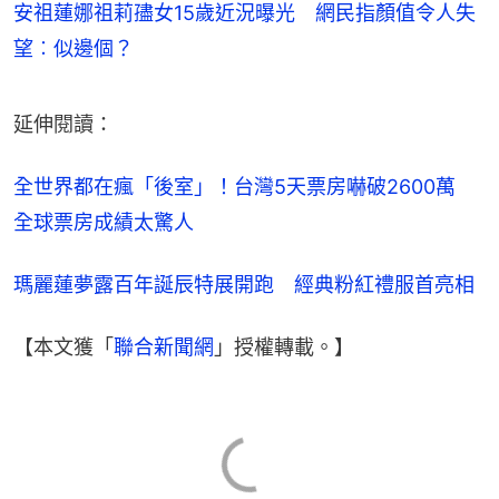
安祖蓮娜祖莉孻女15歲近況曝光 網民指顏值令人失
望︰似邊個？
延伸閱讀：
全世界都在瘋「後室」！台灣5天票房嚇破2600萬　
全球票房成績太驚人
瑪麗蓮夢露百年誕辰特展開跑　經典粉紅禮服首亮相
【本文獲「
聯合新聞網
」授權轉載。】