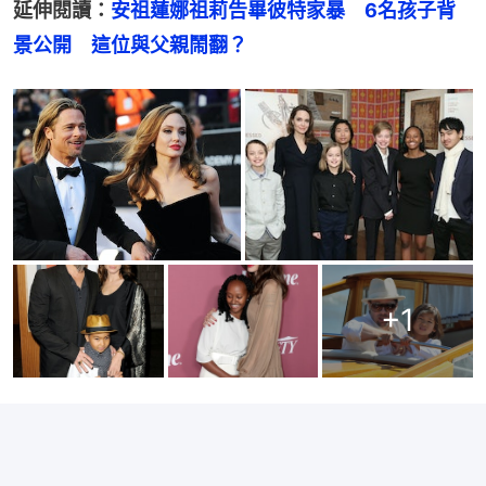
延伸閱讀：
安祖蓮娜祖莉告畢彼特家暴　6名孩子背
景公開　這位與父親鬧翻？
+
1