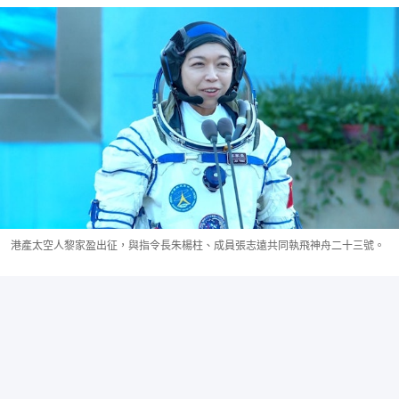
港產太空人黎家盈出征，與指令長朱楊柱、成員張志遠共同執飛神舟二十三號。