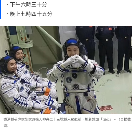
．下午六時三十分
．晚上七時四十五分
香港載荷專家黎家盈進入神舟二十三號載人飛船前，對着鏡頭「派心」。（直播截
圖）