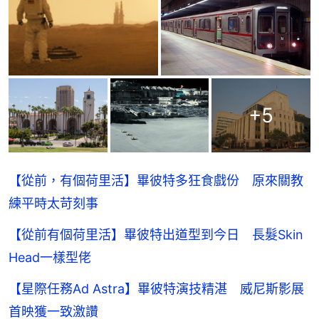
+
5
【從前，有個荷里活】畢彼特多狂食戲份 原來關教
練平時太苛刻事
【從前有個荷里活】畢彼特出道型到今日 長髮Skin
Head一樣型佬
【星際任務Ad Astra】畢彼特演技精湛 威尼斯影展
首映獲一致激讚