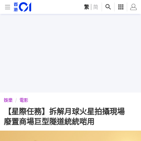
繁
|
简
娛樂
電影
【星際任務】拆解月球火星拍攝現場
廢置商場巨型隧道統統啱用