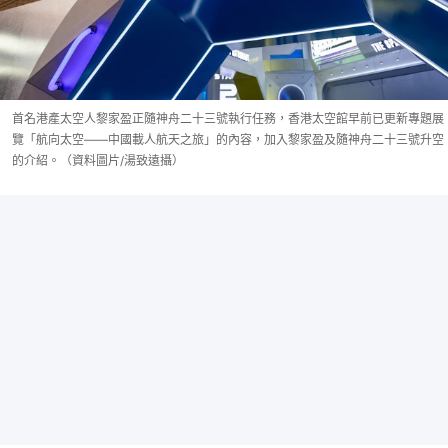
首名港產太空人黎家盈正隨神舟二十三號執行任務，香港太空館早前已更新專題展
覽「航向太空——中國載人航天之旅」的內容，加入黎家盈及隨神舟二十三號升空
的介紹。（資料圖片/湯致遠攝）