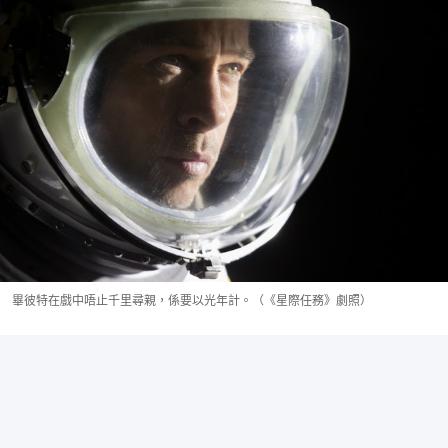
畢彼特在戲中唔止千里尋親，係要以光年計。（《星際任務》劇照）