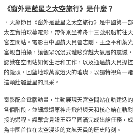
《窗外是藍星之太空旅行》是什麼？
．天象節目《窗外是藍星之太空旅行》是中國第一部
太空實拍球幕電影，帶你乘坐神舟十三號飛船前往天
宮空間站。電影由中國航天員翟志剛、王亞平和葉光
富親自拍攝，讓觀眾沉浸式體驗穿越大氣層的震憾，
認識在空間站如何生活和工作，以及通過航天員操控
的鏡頭，回望地球萬家燈火的璀璨，以獨特視角一睹
這顆壯麗藍星的風采。
電影配合電腦動畫，生動展現天宮空間站在軌建造的
各個階段，並細緻還原神舟飛船與天和核心艙在軌對
接的過程。觀眾會見證王亞平圓滿完成出艙任務，成
為中國首位在太空漫步的女航天員的歷史時刻。