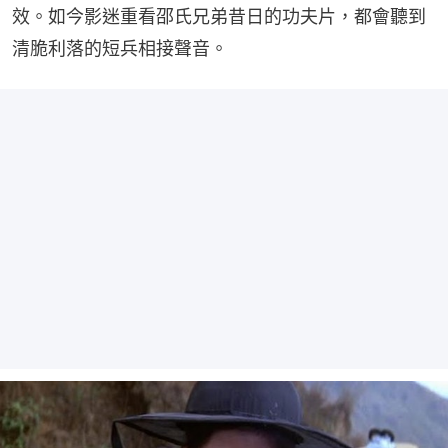
效。如今影迷重看邵氏兄弟昔日的功夫片，都會聽到
清脆利落的短兵相接聲音。