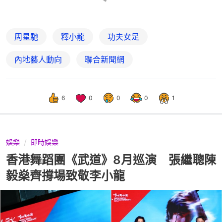
周星馳
釋小龍
功夫女足
內地藝人動向
聯合新聞網
6
0
0
0
1
娛樂
即時娛樂
香港舞蹈團《武道》8月巡演 張繼聰陳
毅燊齊撐場致敬李小龍