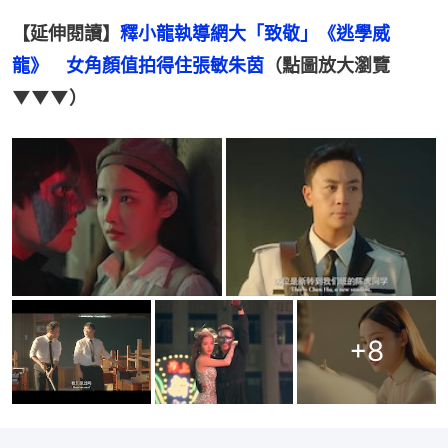
【延伸閱讀】
釋小龍執導網大「致敬」《逃學威
龍》　女角顏值拍得住張敏朱茵
（點圖放大瀏覽
▼▼▼）
+
8