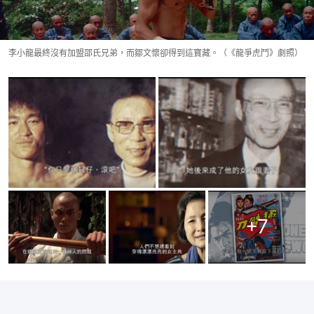
李小龍最終沒有加盟邵氏兄弟，而鄒文懷卻得到這寶藏。（《龍爭虎鬥》劇照）
+
7