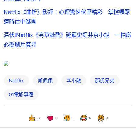
Netflix《曲折》影評：心理驚悚伏筆精彩 掌控觀眾
適時估中謎團
深伏!Netflix《高草魅聲》延續史提芬京小說 一拍戲
必變爛片魔咒
Netflix
鄭佩佩
李小龍
邵氏兄弟
01電影專題
17
0
1
4
0