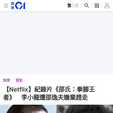
繁
|
简
娛樂
電影
【Netflix】紀錄片《邵氏：拳腳王
者》 李小龍遭邵逸夫嫌棄趕走