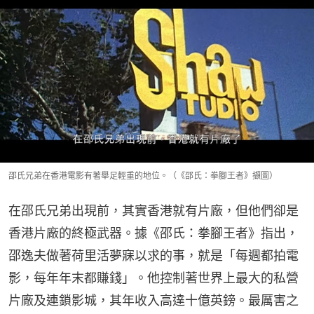
邵氏兄弟在香港電影有著舉足輕重的地位。（《邵氏：拳腳王者》擷圖）
在邵氏兄弟出現前，其實香港就有片廠，但他們卻是
香港片廠的終極武器。據《邵氏：拳腳王者》指出，
邵逸夫做著荷里活夢寐以求的事，就是「每週都拍電
影，每年年末都賺錢」。他控制著世界上最大的私營
片廠及連鎖影城，其年收入高達十億英鎊。最厲害之