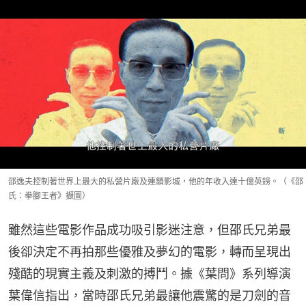
邵逸夫控制著世界上最大的私營片廠及連鎖影城，他的年收入達十億英鎊。（《邵
氏：拳腳王者》擷圖）
雖然這些電影作品成功吸引影迷注意，但邵氏兄弟最
後卻決定不再拍那些優雅及夢幻的電影，轉而呈現出
殘酷的現實主義及刺激的搏鬥。據《葉問》系列導演
葉偉信指出，當時邵氏兄弟最讓他震驚的是刀劍的音