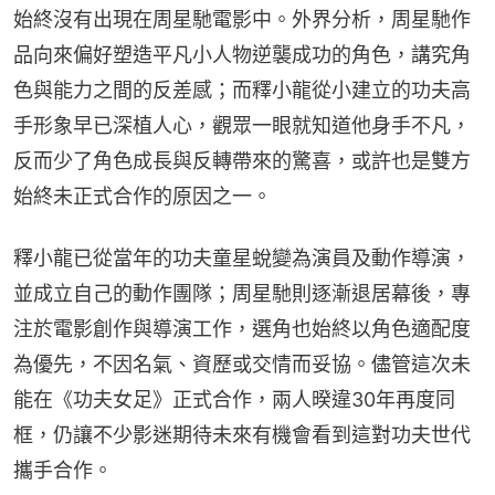
始終沒有出現在周星馳電影中。外界分析，周星馳作
品向來偏好塑造平凡小人物逆襲成功的角色，講究角
色與能力之間的反差感；而釋小龍從小建立的功夫高
手形象早已深植人心，觀眾一眼就知道他身手不凡，
反而少了角色成長與反轉帶來的驚喜，或許也是雙方
始終未正式合作的原因之一。
釋小龍已從當年的功夫童星蛻變為演員及動作導演，
並成立自己的動作團隊；周星馳則逐漸退居幕後，專
注於電影創作與導演工作，選角也始終以角色適配度
為優先，不因名氣、資歷或交情而妥協。儘管這次未
能在《功夫女足》正式合作，兩人暌違30年再度同
框，仍讓不少影迷期待未來有機會看到這對功夫世代
攜手合作。