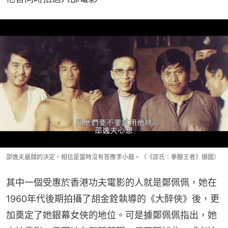
邵逸夫最錯的決定，相信是當時沒有答應李小龍。（《邵氏：拳腳王者》擷圖）
其中一個受惠於香港功夫電影的人就是鄭佩佩，她在
1960年代後期拍攝了胡金銓執導的《大醉俠》後，更
加奠定了她銀幕女俠的地位。可是據鄭佩佩指出，她