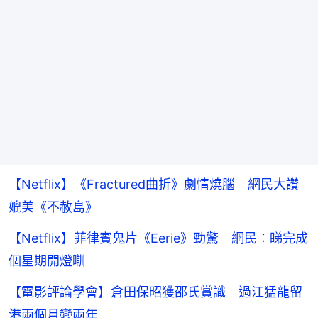
【Netflix】《Fractured曲折》劇情燒腦 網民大讚
媲美《不赦島》
【Netflix】菲律賓鬼片《Eerie》勁驚 網民︰睇完成
個星期開燈瞓
【電影評論學會】倉田保昭獲邵氏賞識 過江猛龍留
港兩個月變兩年