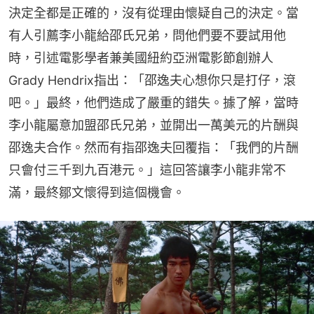
決定全都是正確的，沒有從理由懷疑自己的決定。當
有人引薦李小龍給邵氏兄弟，問他們要不要試用他
時，引述電影學者兼美國紐約亞洲電影節創辦人
Grady Hendrix指出：「邵逸夫心想你只是打仔，滾
吧。」最終，他們造成了嚴重的錯失。據了解，當時
李小龍屬意加盟邵氏兄弟，並開出一萬美元的片酬與
邵逸夫合作。然而有指邵逸夫回覆指：「我們的片酬
只會付三千到九百港元。」這回答讓李小龍非常不
滿，最終鄒文懷得到這個機會。