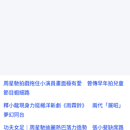
周星馳拍戲拖住小演員畫面極有愛 曾傳早年拍兒童
節目蝦細路
釋小龍現身力挺楊洋新劇《雨霖鈴》 兩代「展昭」
夢幻同台
功夫女足｜周星馳迪麗熱巴落力造勢 張小斐缺席路