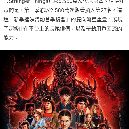
（Stranger Things）以5,560萬次位居第四。值得注
意的是，第一季亦以2,580萬次觀看擠入第27名。這
種「新季播映帶動首季複習」的雙向流量重疊，展現
了超級IP在平台上的長尾價值，以及帶動用戶回流的
能力。