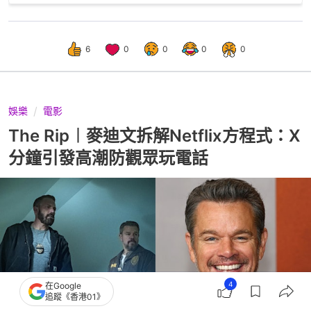
6
0
0
0
0
娛樂
電影
The Rip︱麥迪文拆解Netflix方程式：X
分鐘引發高潮防觀眾玩電話
4
在Google
追蹤《香港01》