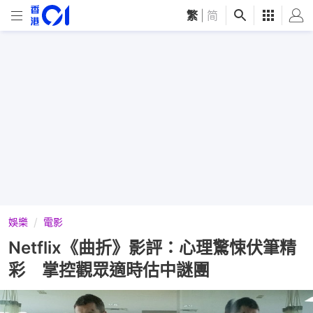
繁
|
简
娛樂
電影
Netflix《曲折》影評：心理驚悚伏筆精
彩 掌控觀眾適時估中謎團