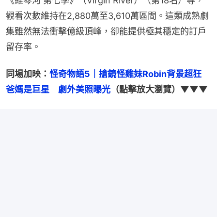
《維琴河 第七季》（Virgin River）（第18名）等，
觀看次數維持在2,880萬至3,610萬區間。這類成熟劇
集雖然無法衝擊億級頂峰，卻能提供極其穩定的訂戶
留存率。
同場加映：
怪奇物語5｜搶鏡怪雞妹Robin背景超狂　
爸媽是巨星　劇外美照曝光
（點擊放大瀏覽）▼▼▼