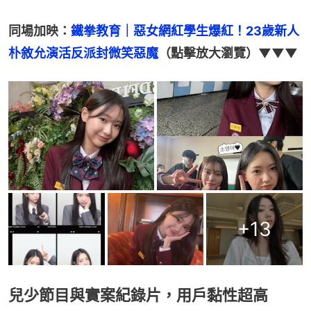
同場加映：
鐵拳教育｜惡女網紅學生爆紅！23歲新人
朴敘允演活反派封微笑惡魔
（點擊放大瀏覽）▼▼▼
+
13
兒少節目與實案紀錄片，用戶黏性超高