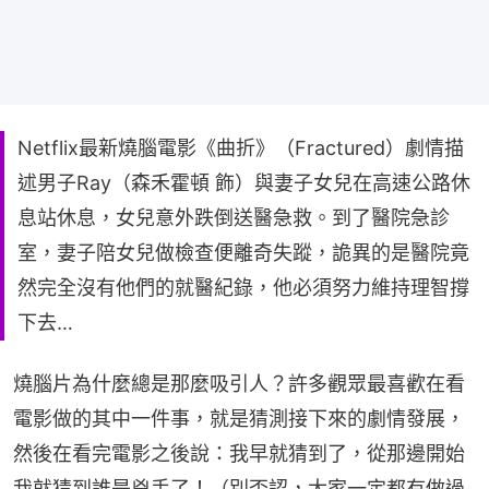
Netflix最新燒腦電影《曲折》（Fractured）劇情描
述男子Ray（森禾霍頓 飾）與妻子女兒在高速公路休
息站休息，女兒意外跌倒送醫急救。到了醫院急診
室，妻子陪女兒做檢查便離奇失蹤，詭異的是醫院竟
然完全沒有他們的就醫紀錄，他必須努力維持理智撐
下去…
燒腦片為什麼總是那麼吸引人？許多觀眾最喜歡在看
電影做的其中一件事，就是猜測接下來的劇情發展，
然後在看完電影之後說：我早就猜到了，從那邊開始
我就猜到誰是兇手了！（別否認，大家一定都有做過