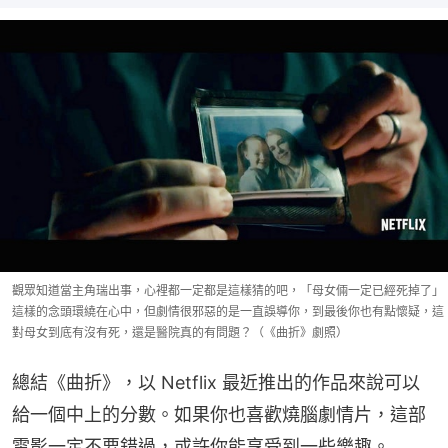
觀眾知道當主角瑞出事，心裡都一定都是這樣猜的吧，「母女倆一定已經死掉了」
這樣的念頭環繞在心中，但劇情很邪惡的是一直誤導你，到最後你也有點懷疑，這
對母女到底有沒有死，還是醫院真的有問題？（《曲折》劇照）
總結《曲折》，以 Netflix 最近推出的作品來說可以
給一個中上的分數。如果你也喜歡燒腦劇情片，這部
電影一定不要錯過，或許你能享受到一些樂趣。