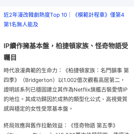
近2年漫改韓劇熱度Top 10｜《模範計程車》僅第4
第1名無人能及
IP續作擁基本盤，柏捷頓家族、怪奇物語受
矚目
時代浪漫典範的生命力：《柏捷頓家族：名門韻事 第
四季》（Bridgerton）以1.002億次觀看高居第二，
證明該系列已穩固建立其作為Netflix旗艦古裝愛情IP
的地位。其成功歸因於成熟的類型化公式、高視覺質
感與穩定的女性受眾基本盤。
終局效應與舊作拉動效益：《怪奇物語 第五季》