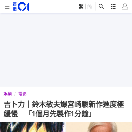
繁
|
简
娛樂
電影
吉卜力｜鈴木敏夫爆宮崎駿新作進度極
緩慢 「1個月先製作1分鐘」