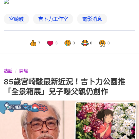
宮崎駿
吉卜力工作室
電影消息
7
3
0
0
0
熱話
開罐
85歲宮崎駿最新近況！吉卜力公園推
「全景箱展」兒子曝父親仍創作