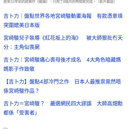
原來32年前的經典作《龍貓》，只用了8個月的時間就完成。（影片截圖）
吉卜力｜盤點世界各地宮崎駿動畫海報 有款憑意境
突圍媲美日本版
宮崎駿兒子執導《紅花坂上的海》 被大師狠批冇天
分︰主角似喪屍
吉卜力｜宮崎駿痛心喪母後才成名 4大角色暗藏媽
媽影子作致敬
【吉卜力】盤點4部冷門之作 日本人最推祟竟然唔
係宮崎駿作品？
吉卜力＝宮崎駿？ 嚴選網民四大謬誤 大師高畑勳
都係「受害者」