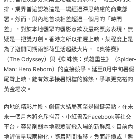
排，業界普遍認為這是一場經過深思熟慮的商業部
署。然而，與內地首映相差超過一個月的「時間
差」，對於本地觀眾的觀影意欲及最終票房表現，無
疑是一把雙刃劍。香港之所以推遲上映，某程度上是
為了避開同期兩部荷里活超級大片，《奧德賽》
（The Odyssey）與《蜘蛛俠：英雄重生》（Spider-
Man: Hero Reborn）的直接競爭。延至8月中旬暑假
尾聲上映，能有效承接暑期檔的餘熱，爭取更充裕的
黃金場次。
內地的精彩片段、劇情大結局甚至是關鍵笑點，在未
來一個月內將充斥抖音、小紅書及Facebook等社交
平台，容易削弱本地觀眾買飛入場的新鮮感。目前內
地評價呈現兩極化，隨着時間推移，負面評價或「避