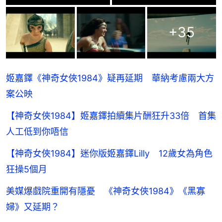
+
35
姬嘉鐸《神奇女俠1984》疑再延期 華納考慮兩大方
案公映
【神奇女俠1984】姬嘉鐸拍續集片酬狂升33倍 首集
人工低到你唔信
【神奇女俠1984】迷你版姬嘉鐸Lilly 12歲女為角色
狂操5個月
美媒爆戲院重開有隱憂 《神奇女俠1984》《黑寡
婦》又延期？