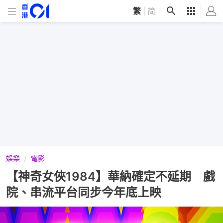
繁
|
简
娛樂
電影
【神奇女俠1984】華納確定不延期 戲
院、串流平台同步今年底上映