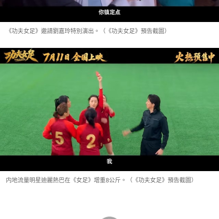
《功夫女足》邀請劉嘉玲特別演出。（《功夫女足》預告截圖）
内地流量明星迪麗熱巴在《女足》增重8公斤。（《功夫女足》預告截圖）