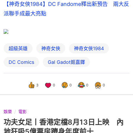
【神奇女俠1984】DC Fandome釋出新預告 兩大反
派聯手成最大亮點
超級英雄
神奇女俠
神奇女俠1984
DC Comics
Gal Gadot姬嘉鐸
3
0
0
0
0
娛樂
電影
功夫女足丨香港定檔8月13日上映 內
地狂吸5億票房躋身年度前十