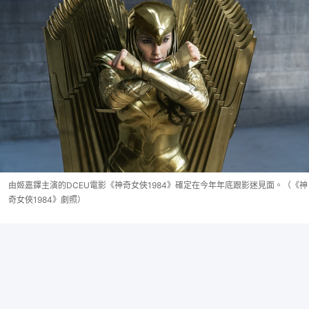
由姬嘉鐸主演的DCEU電影《神奇女俠1984》確定在今年年底跟影迷見面。（《神
奇女俠1984》劇照）