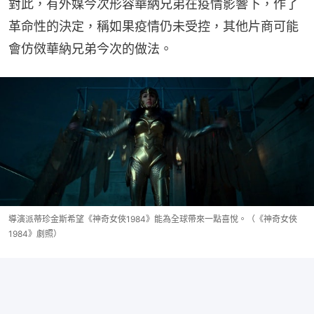
對此，有外媒今次形容華納兄弟在疫情影響下，作了
革命性的決定，稱如果疫情仍未受控，其他片商可能
會仿傚華納兄弟今次的做法。
導演派蒂珍金斯希望《神奇女俠1984》能為全球帶來一點喜悅。（《神奇女俠
1984》劇照）