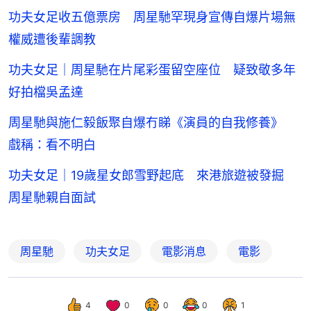
功夫女足收五億票房 周星馳罕現身宣傳自爆片場無
權威遭後輩調教
功夫女足｜周星馳在片尾彩蛋留空座位 疑致敬多年
好拍檔吳孟達
周星馳與施仁毅飯聚自爆冇睇《演員的自我修養》
戲稱：看不明白
功夫女足｜19歲星女郎雪野起底 來港旅遊被發掘
周星馳親自面試
周星馳
功夫女足
電影消息
電影
4
0
0
0
1