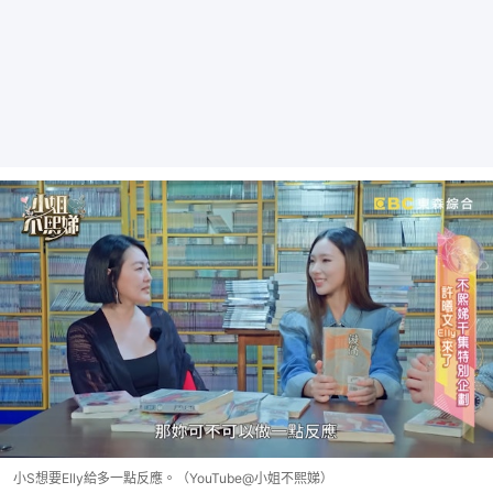
小S想要Elly給多一點反應。（YouTube@小姐不熙娣）