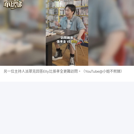
另一位主持人派翠克回答Elly比張孝全更難訪問。（YouTube@小姐不熙娣）