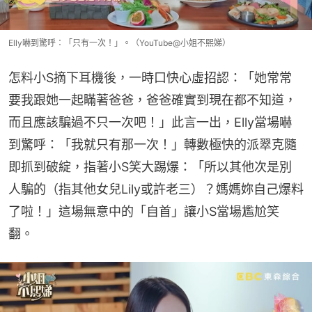
Elly嚇到驚呼：「只有一次！」。（YouTube@小姐不熙娣）
怎料小S摘下耳機後，一時口快心虛招認：「她常常
要我跟她一起瞞著爸爸，爸爸確實到現在都不知道，
而且應該騙過不只一次吧！」此言一出，Elly當場嚇
到驚呼：「我就只有那一次！」轉數極快的派翠克隨
即抓到破綻，指著小S笑大踢爆：「所以其他次是別
人騙的（指其他女兒Lily或許老三）？媽媽妳自己爆料
了啦！」這場無意中的「自首」讓小S當場尷尬笑
翻。