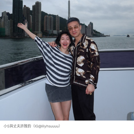
小S與丈夫許雅鈞（IG@lilyhsuuuu）