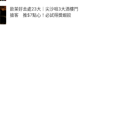
飲茶好去處23大｜尖沙咀3大酒樓鬥
搶客 推$7點心！必試得獎蝦餃