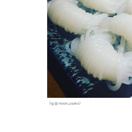
（ig @ moon_usako）