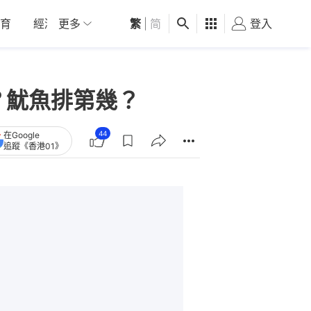
育
經濟
更多
01深圳
繁
觀點
|
简
健康
好食玩飛
登入
女
？魷魚排第幾？
44
在Google
追蹤《香港01》