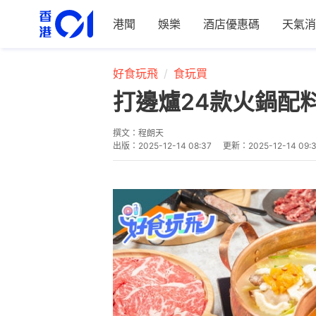
港聞
娛樂
酒店優惠碼
天氣消
好食玩飛
食玩買
打邊爐24款火鍋配
撰文：
程朗天
出版：
2025-12-14 08:37
更新：
2025-12-14 09: