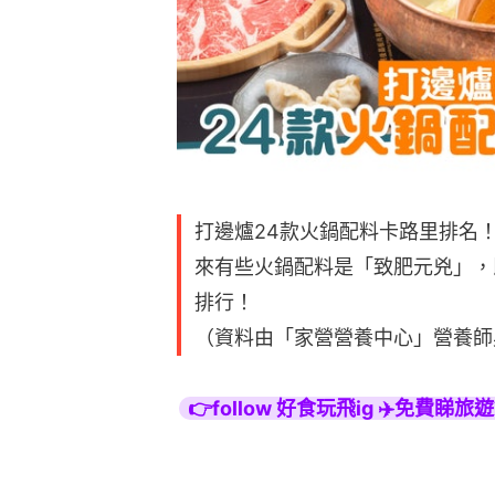
打邊爐24款火鍋配料卡路里排名
來有些火鍋配料是「致肥元兇」，
排行！
（資料由「家營營養中心」營養師吳瀟娜 
👉follow 好食玩飛ig ✈️免費睇