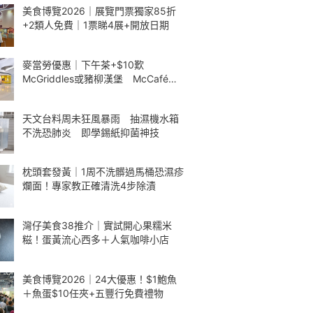
美食博覽2026｜展覽門票獨家85折
+2類人免費｜1票睇4展+開放日期
麥當勞優惠｜下午茶+$10歎
McGriddles或豬柳漢堡 McCafé包
餐減$5
天文台料周未狂風暴雨 抽濕機水箱
不洗恐肺炎 即學錫紙抑菌神技
枕頭套發黃｜1周不洗髒過馬桶恐濕疹
爛面！專家教正確清洗4步除漬
灣仔美食38推介｜實試開心果糯米
糍！蛋黃流心西多＋人氣咖啡小店
美食博覽2026｜24大優惠！$1鮑魚
＋魚蛋$10任夾+五豐行免費禮物