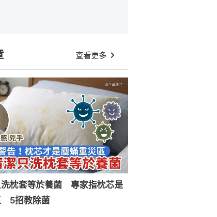
章
查看更多
只洗枕套等於養菌 專家指枕芯是
 5招教除菌