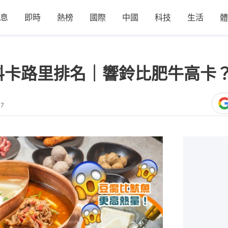
息
即時
熱榜
國際
中國
科技
生活
體
料卡路里排名｜響鈴比肥牛高卡
37