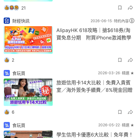
21
財經快訊
2026-06-15
特約內容
AlipayHK 618攻略｜搶$618券/淘
寶免息分期 附買iPhone激減教學
2
食玩買
2026-03-26
精選 ★
旅遊信用卡14大比較｜免費入貴賓
室／海外簽免手續費／8%現金回贈
6
食玩買
2026-05-22
精選 ★
學生信用卡優惠6大比較｜免年費！