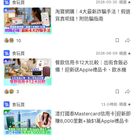
食玩買
2026-05-20
精選 ★
淘寶網購｜4大最新詐騙手法！假退
貨真呃錢！附防騙指南
10
食玩買
2026-06-09
精選 ★
餐飲信用卡12大比較｜出街食飯必
備！迎新送Apple禮品卡、飲水機
3
食玩買
13 小時前
精選 ★
渣打國泰Mastercard信用卡|迎新即
賺8,000里數+抽$1萬Apple禮品卡