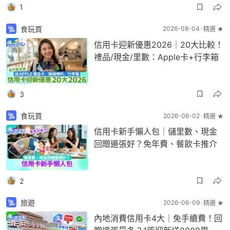
1
食玩買
2026-08-04
精選 ★
信用卡迎新優惠2026｜20大比較！
禮品/現金/里數：Apple卡+行李箱
3
食玩買
2026-06-02
精選 ★
信用卡新手懶人包｜儲里數、現金
回贈邊張好？免年費、餐飲卡推介
2
旅遊
2026-06-09
精選 ★
內地消費信用卡4大｜免手續費！回