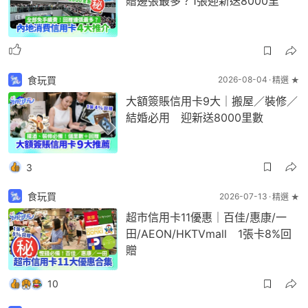
贈邊張最多？1張迎新送8000里
食玩買
2026-08-04
精選 ★
大額簽賬信用卡9大｜搬屋／裝修／
結婚必用 迎新送8000里數
3
食玩買
2026-07-13
精選 ★
超市信用卡11優惠｜百佳/惠康/一
田/AEON/HKTVmall 1張卡8%回
贈
10