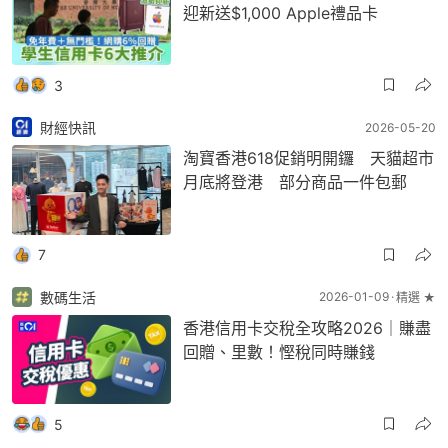
迎新送$1,000 Apple禮品卡
3
財經快訊
2026-05-20
淘寶香港618促銷明開鑼 天貓超市
月底將登港 部分商品一件包郵
7
數碼生活
2026-01-09
精選 ★
香港信用卡交稅全攻略2026｜賺盡
回贈、里數！慳稅同時賺錢
5