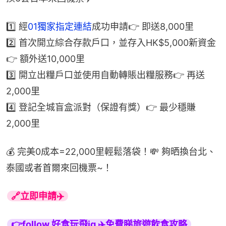
1️⃣ 經
01獨家指定連結
成功申請👉 即送8,000里
2️⃣ 首次開立綜合存款戶口，並存入HK$5,000新資金
👉 額外送10,000里
3️⃣ 開立出糧戶口並使用自動轉賬出糧服務👉 再送
2,000里
4️⃣ 登記全城盲盒派對（保證有獎）👉 最少穩賺
2,000里
💰 完美0成本=22,000里輕鬆落袋！💸 夠晒換台北、
泰國或者首爾來回機票~！
🔗立即申請✈️
👉follow 好食玩飛ig ✈️免費睇旅遊飲食攻略