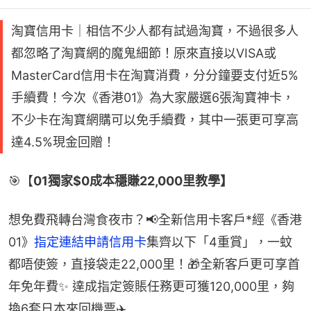
淘寶信用卡｜相信不少人都有試過淘寶，不過很多人
都忽略了淘寶網的魔鬼細節！原來直接以VISA或
MasterCard信用卡在淘寶消費，分分鐘要支付近5%
手續費！今次《香港01》為大家嚴選6張淘寶神卡，
不少卡在淘寶網購可以免手續費，其中一張更可享高
達4.5%現金回贈！
🎯【
01獨家$0成本穩賺22,000里教學】
想免費飛轉台灣食夜市？📢全新信用卡客戶*經《香港
01》
指定連結申請信用卡
集齊以下「4重賞」，一蚊
都唔使簽，直接袋走22,000里！🎁全新客戶更可享首
年免年費✨ 達成指定簽賬任務更可獲120,000里，夠
換6套日本來回機票✈️