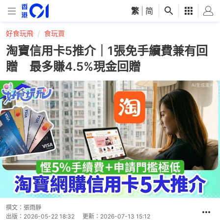
繁
|
简
好食玩飛
食玩買
淘寶信用卡5推介｜1張免手續費兼有回
贈 最多賺4.5%現金回贈
撰文：
張雨靜
出版：
2026-05-22 18:32
更新：
2026-07-13 15:12