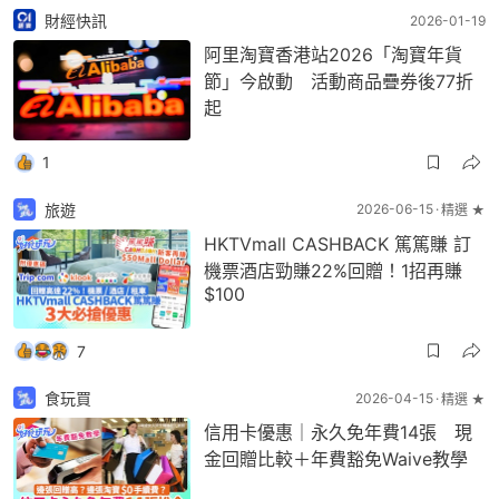
財經快訊
2026-01-19
阿里淘寶香港站2026「淘寶年貨
節」今啟動 活動商品疊券後77折
起
1
旅遊
2026-06-15
精選 ★
HKTVmall CASHBACK 篤篤賺 訂
機票酒店勁賺22%回贈！1招再賺
$100
7
食玩買
2026-04-15
精選 ★
信用卡優惠｜永久免年費14張 現
金回贈比較＋年費豁免Waive教學