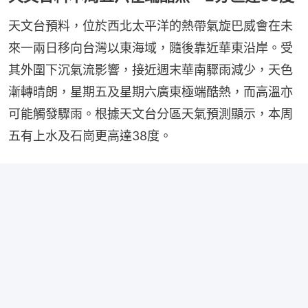
天文台預料，位於西北太平洋的熱帶氣旋巴威會在未
來一兩日移向台灣以東海域，隨後靠近華東沿岸。受
其外圍下沉氣流影響，接近週末華南驟雨減少，天色
漸轉晴朗，星期五及星期六廣東極端酷熱，而高溫亦
可能觸發驟雨。根據天文台分區天氣預測顯示，本周
五有上水及石崗更高達38度。