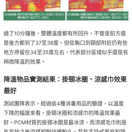
過了10分鐘後，整體溫度都有所回升，不管是前方還
是後方都到了37至38度。但從胸口到頸部附近仍有些
地方停留在34至35度左右，代表部分區域似乎還是有
稍微降溫的效果。
降溫物品實測結果：掛頸冰圈、涼感巾效果
最好
測試團隊表示，經過這4種消暑用品的驗證，以溫度
下降的幅度來看，掛頸冰圈和涼感巾的降溫效果最
好。PCM材質的掛頸冰圈是最冰涼，而涼感毛巾則是
在拿掉之後涼感相對持續較久。至於手持式風扇和降