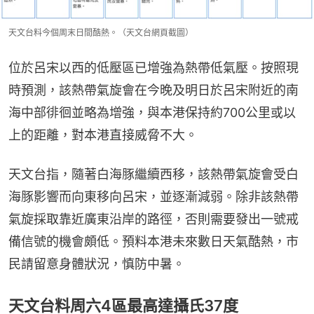
天文台料今個周末日間酷熱。（天文台網頁截圖）
位於呂宋以西的低壓區已增強為熱帶低氣壓。按照現
時預測，該熱帶氣旋會在今晚及明日於呂宋附近的南
海中部徘徊並略為增強，與本港保持約700公里或以
上的距離，對本港直接威脅不大。
天文台指，隨著白海豚繼續西移，該熱帶氣旋會受白
海豚影響而向東移向呂宋，並逐漸減弱。除非該熱帶
氣旋採取靠近廣東沿岸的路徑，否則需要發出一號戒
備信號的機會頗低。預料本港未來數日天氣酷熱，市
民請留意身體狀況，慎防中暑。
天文台料周六4區最高達攝氏37度