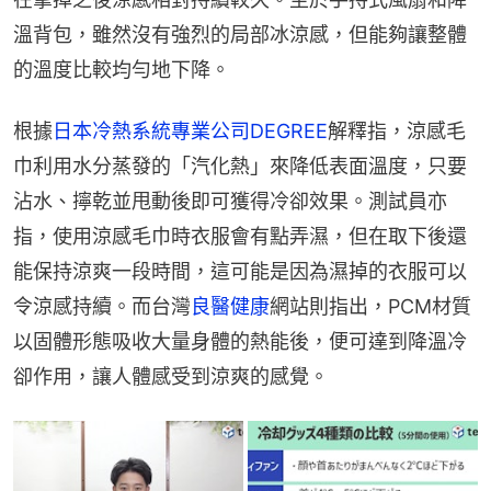
溫背包，雖然沒有強烈的局部冰涼感，但能夠讓整體
的溫度比較均勻地下降。
根據
日本冷熱系統專業公司DEGREE
解釋指，涼感毛
巾利用水分蒸發的「汽化熱」來降低表面溫度，只要
沾水、擰乾並甩動後即可獲得冷卻效果。測試員亦
指，使用涼感毛巾時衣服會有點弄濕，但在取下後還
能保持涼爽一段時間，這可能是因為濕掉的衣服可以
令涼感持續。而台灣
良醫健康
網站則指出，PCM材質
以固體形態吸收大量身體的熱能後，便可達到降溫冷
卻作用，讓人體感受到涼爽的感覺。