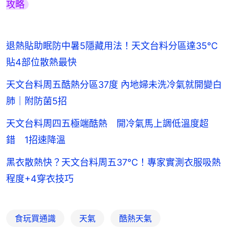
攻略
退熱貼助眠防中暑5隱藏用法！天文台料分區達35°C
貼4部位散熱最快
天文台料周五酷熱分區37度 內地婦未洗冷氣就開變白
肺｜附防菌5招
天文台料周四五極端酷熱 開冷氣馬上調低溫度超
錯 1招速降溫
黑衣散熱快？天文台料周五37℃！專家實測衣服吸熱
程度+4穿衣技巧
食玩買通識
天氣
酷熱天氣