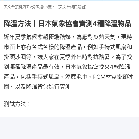
天文台預料周五2分區達38度。（天文台網頁截圖）
降溫方法｜日本氣象協會實測4種降溫物品
近年夏季氣候愈趨極端酷熱，為應對炎熱天氣，現時
市面上亦有各式各樣的降溫產品，例如手持式風扇和
掛頸冰圈等，讓大家在夏季外出時對抗酷暑。為了找
到哪種降溫產品最有效，日本氣象協會找來4款降溫
產品，包括手持式風扇、涼感毛巾、PCM材質掛頸冰
圈、以及降溫背包進行實測。
測試方法：