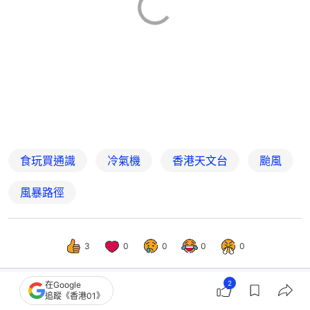
食玩買通識
冷氣機
香港天文台
颱風
風暴路徑
3
0
0
0
0
2
在Google
追蹤《香港01》
好食玩飛
食玩買