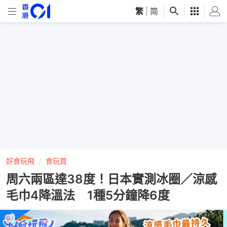
繁
|
简
好食玩飛
食玩買
周六兩區達38度！日本實測冰圈／涼感
毛巾4降溫法 1種5分鐘降6度