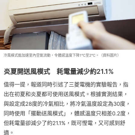
冷風模式能加速室內空氣流動，令體感溫度下降1°C至2°C。（資料圖片）
炎夏開送風模式 耗電量減少約21.1%
值得一提，報道同時引述了三菱電機的實驗報告，指
出在初夏和炎夏都可使用送風模式。根據實測結果，
與設定成28度的冷氣相比，將冷氣溫度設定為30度，
同時使用「擺動送風模式」，體感溫度只相差0.2度，
但耗電量卻減少了約21.1%，既可慳電，又可感到舒
適。