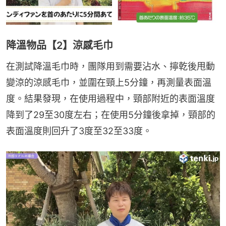
降溫物品【2】涼感毛巾
在測試降溫毛巾時，團隊用到需要沾水、擰乾後甩動
變涼的涼感毛巾，並圍在頸上5分鐘，再測量表面溫
度。結果發現，在使用過程中，頸部附近的表面溫度
降到了29至30度左右；在使用5分鐘後拿掉，頸部的
表面溫度則回升了3度至32至33度。