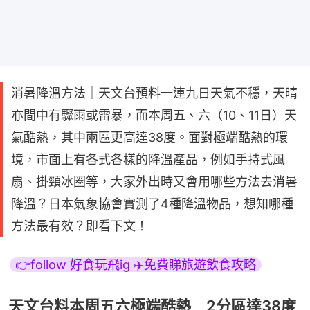
消暑降溫方法｜天文台預料一連九日天氣不穩，天晴
亦間中有驟雨或雷暴，而本周五、六（10、11日）天
氣酷熱，其中兩區更高達38度。面對極端酷熱的環
境，市面上有各式各樣的降溫產品，例如手持式風
扇、掛頸冰圈等，大家外出時又會用哪些方法去消暑
降溫？日本氣象協會實測了4種降溫物品，想知哪種
方法最有效？即看下文！
👉follow 好食玩飛ig ✈️免費睇旅遊飲食攻略
天文台料本周五六極端酷熱 2分區達38度