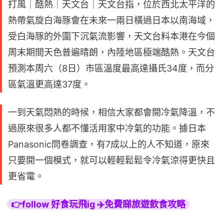
打風｜酷熱｜天文台｜天文台指，位於西北太平洋的
熱帶氣旋白海豚會在未來一兩日橫過日本以南海域，
受白海豚的外圍下沉氣流影響，天文台料本港在今個
周末期間天色普遍晴朗，內陸地區極端酷熱。天文台
預測本周六（8日）市區溫度最高達攝氏34度，而分
區氣溫更高達37度。
一到天氣悶熱的時候，相信大家都會開冷氣降溫，不
過原來很多人都不懂活用家中冷氣的功能。據日本
Panasonic問卷調查，有7成以上的人不知道，原來
只要開一個模式，就可以輕輕鬆鬆令冷氣涼得更快且
更省電。
👉follow 好食玩飛ig ✈️免費睇旅遊飲食攻略