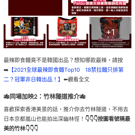
+
1
最辣即食麵竟不是韓國出品？想知哪款最辣，請按
➡️
【2021全球最辣即食麵Top10　18禁拉麵只排第
二？冠軍非日韓出品！】
⬅️觀看全文
🎋同場加映2：竹林隧道推介🎋
喜歡探索香港美景的話，推介你去竹林隧道，不用去
日本京都嵐山也能拍出深幽林徑！
👇👇👇按圖看號稱最
美的竹林👇👇👇