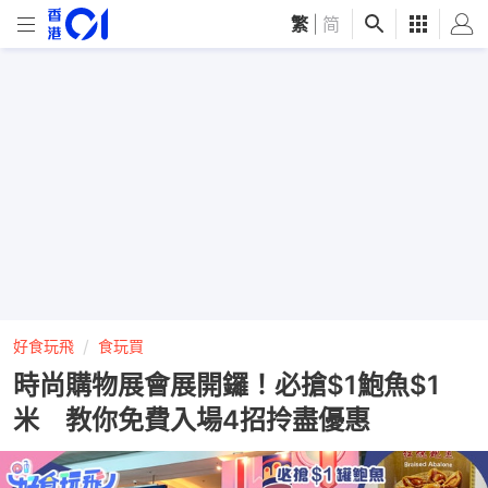
繁
|
简
好食玩飛
食玩買
時尚購物展會展開鑼！必搶$1鮑魚$1
米 教你免費入場4招拎盡優惠