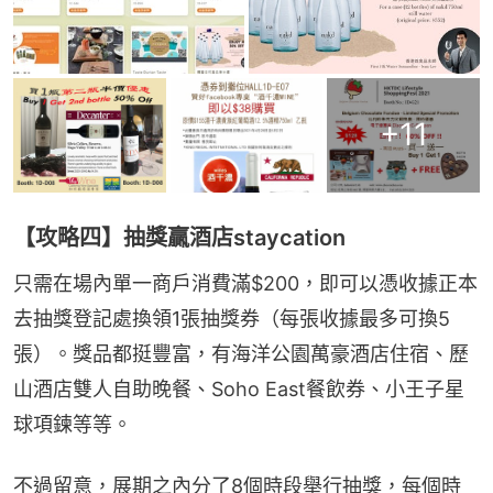
+
11
【攻略四】抽獎贏酒店staycation
只需在場內單一商戶消費滿$200，即可以憑收據正本
去抽獎登記處換領1張抽獎券（每張收據最多可換5
張）。獎品都挺豐富，有海洋公園萬豪酒店住宿、歷
山酒店雙人自助晚餐、Soho East餐飲券、小王子星
球項鍊等等。
不過留意，展期之內分了8個時段舉行抽獎，每個時