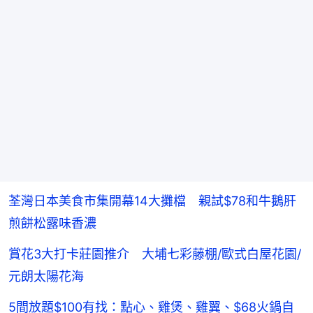
荃灣日本美食市集開幕14大攤檔 親試$78和牛鵝肝
煎餅松露味香濃
賞花3大打卡莊園推介 大埔七彩藤棚/歐式白屋花園/
元朗太陽花海
5間放題$100有找：點心、雞煲、雞翼、$68火鍋自