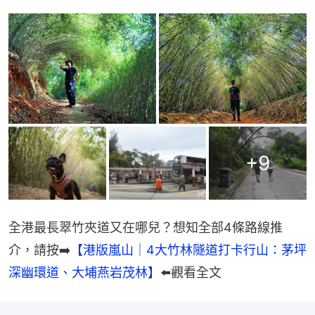
+
9
全港最長翠竹夾道又在哪兒？想知全部4條路線推
介，請按➡️
【港版嵐山｜4大竹林隧道打卡行山：茅坪
深幽環道、大埔燕岩茂林】
⬅️觀看全文