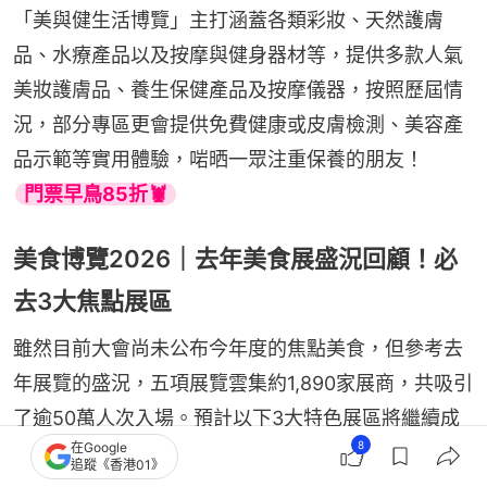
「美與健生活博覽」主打涵蓋各類彩妝、天然護膚
品、水療產品以及按摩與健身器材等，提供多款人氣
美妝護膚品、養生保健產品及按摩儀器，按照歷屆情
況，部分專區更會提供免費健康或皮膚檢測、美容產
品示範等實用體驗，啱晒一眾注重保養的朋友！
門票早鳥85折🦞
美食博覽2026｜去年美食展盛況回顧！必
去3大焦點展區
雖然目前大會尚未公布今年度的焦點美食，但參考去
年展覽的盛況，五項展覽雲集約1,890家展商，共吸引
了逾50萬人次入場。預計以下3大特色展區將繼續成
8
在Google
為搶手目標：
追蹤《香港01》