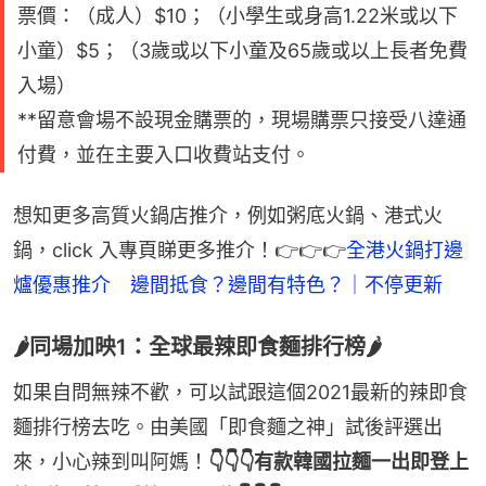
票價：（成人）$10；（小學生或身高1.22米或以下
小童）$5；（3歲或以下小童及65歲或以上長者免費
入場）
**留意會場不設現金購票的，現場購票只接受八達通
付費，並在主要入口收費站支付。
想知更多高質火鍋店推介，例如粥底火鍋、港式火
鍋，click 入專頁睇更多推介！👉👉👉
全港火鍋打邊
爐優惠推介　邊間抵食？邊間有特色？｜不停更新
🌶️同場加映1：全球最辣即食麵排行榜🌶️
如果自問無辣不歡，可以試跟這個2021最新的辣即食
麵排行榜去吃。由美國「即食麵之神」試後評選出
來，小心辣到叫阿媽！
👇👇👇有款韓國拉麵一出即登上