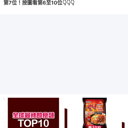
第7位！按圖看第6至10位👇👇👇