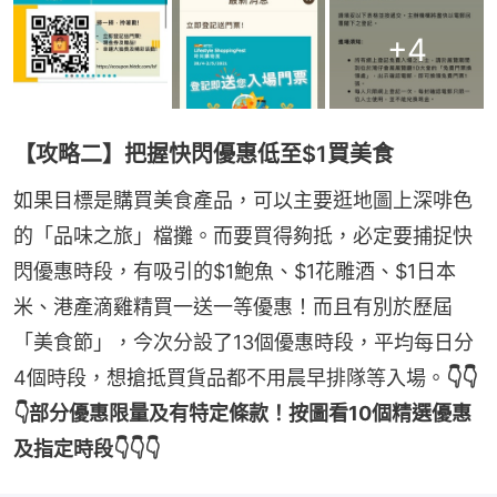
+
4
【攻略二】把握快閃優惠低至$1買美食
如果目標是購買美食產品，可以主要逛地圖上深啡色
的「品味之旅」檔攤。而要買得夠抵，必定要捕捉快
閃優惠時段，有吸引的$1鮑魚、$1花雕酒、$1日本
米、港產滴雞精買一送一等優惠！而且有別於歷屆
「美食節」，今次分設了13個優惠時段，平均每日分
4個時段，想搶抵買貨品都不用晨早排隊等入場。
👇👇
👇部分優惠限量及有特定條款！按圖看10個精選優惠
及指定時段👇👇👇