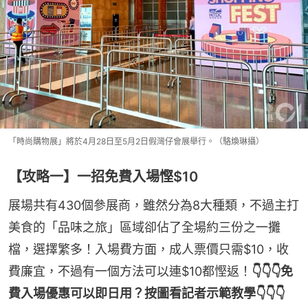
「時尚購物展」將於4月28日至5月2日假灣仔會展舉行。（駱煥琳攝）
【攻略一】一招免費入場慳$10
展場共有430個參展商，雖然分為8大種類，不過主打
美食的「品味之旅」區域卻佔了全場約三份之一攤
檔，選擇繁多！入場費方面，成人票價只需$10，收
費廉宜，不過有一個方法可以連$10都慳返！
👇👇👇免
費入場優惠可以即日用？按圖看記者示範教學👇👇👇