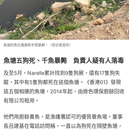
魚塘的魚在農曆新年間暴斃。（受訪者提供）
魚塘五狗死、千魚暴斃 負責人疑有人落毒
及至5月，Narelle累計找到9隻狗屍，還有17隻狗失
蹤，其中有5隻狗都死在這個魚塘。《香港01》發現
這五個相連的魚塘，2014年起，由綠色環保廚餘回收
有限公司租用。
他們用廚餘養魚，是漁護署認可的優質養魚場。董事
長呂建基在電話訪問稱，一直以為狗死在隔壁魚塘，