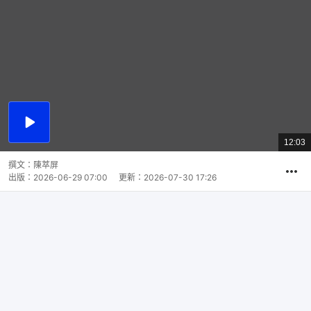
播
放
12:03
總
影
共
片
時
撰文：
陳萃屏
間
出版：
2026-06-29 07:00
更新：
2026-07-30 17:26