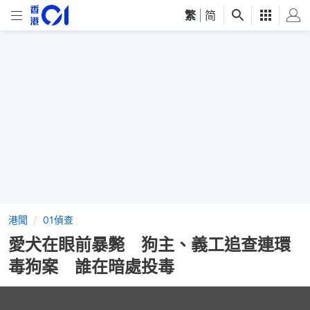
繁
|
简
港聞
01偵查
愛犬在眼前暴斃 狗主、義工追查連環
毒狗案 誰在暗處投毒