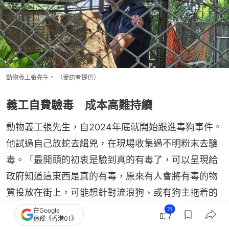
動物義工張先生。 （受訪者提供）
義工自費驗毒 成本高難持續
動物義工張先生，自2024年底就開始跟進毒狗事件。
他試過自己放蛇去緝兇，在現場收集過不明粉末去驗
毒。「最開頭的初衷是驗到真的有毒了，可以呈現給
政府知道這東西是真的有毒，原來有人會將有毒的物
質投放在街上，可能想針對流浪狗、或有狗主拖着的
狗。」
71
在Google
追蹤《香港01》