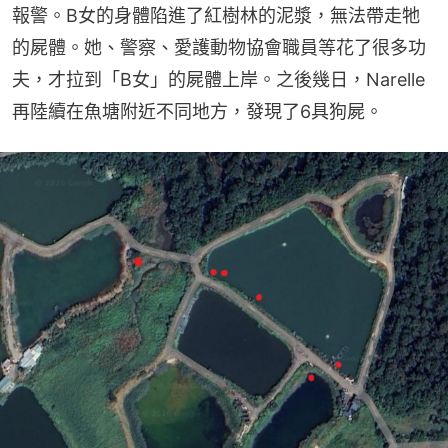
報警。B女的身體陷進了紅樹林的泥漿，無法帶走牠
的屍體。她、警察、愛護動物協會職員等花了很多功
夫，才拉到「B女」的屍體上岸。之後幾日，Narelle
再陸續在魚塘附近不同地方，發現了6具狗屍。