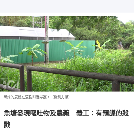
黑妹的屍體在蕉樹附近尋獲。（楊凱力攝）
魚塘發現嘔吐物及農藥 義工：有預謀的殺
戮