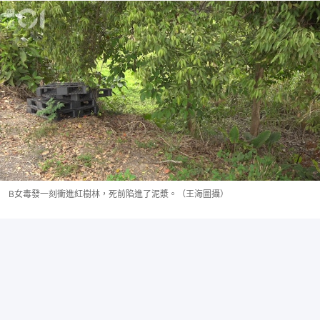
B女毒發一刻衝進紅樹林，死前陷進了泥漿。（王海圖攝）