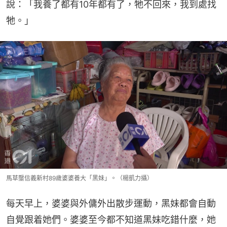
說：「我養了都有10年都有了，牠不回來，我到處找
牠。」
馬草壟信義新村89歲婆婆養大「黑妹」。（楊凱力攝）
每天早上，婆婆與外傭外出散步運動，黑妹都會自動
自覺跟着她們。婆婆至今都不知道黑妹吃錯什麼，她