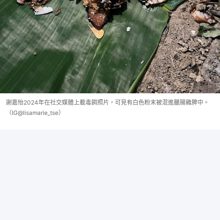
謝嘉怡2024年在社交媒體上載毒餌照片，可見有白色粉末被混進臘腸雞脾中。
（IG@lisamarie_tse）