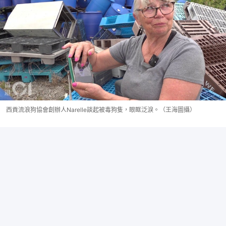
西貢流浪狗協會創辦人Narelle談起被毒狗隻，眼眶泛淚。（王海圖攝）