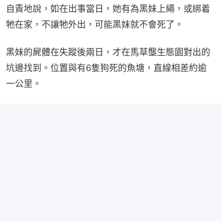
自責地說，如在出事當日，她有為黑妹上繩，或綁着
牠在家，不讓牠外出，可能黑妹就不會死了。
黑妹的屍體在失蹤後兩日，才在馬草壟生態園對出的
坑邊找到。位置與有6隻狗死的魚塘，直線相差約逾
一公里。