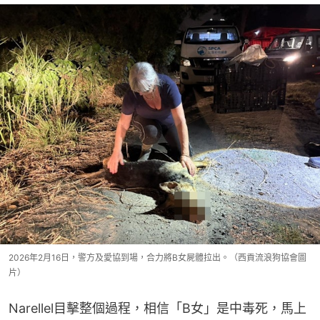
2026年2月16日，警方及愛協到場，合力將B女屍體拉出。（西貢流浪狗協會圖
片）
Narellel目擊整個過程，相信「B女」是中毒死，馬上