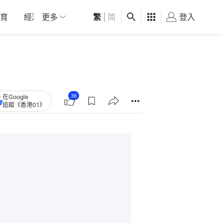
育
經濟
更多
01深圳
繁
觀點
|
简
健康
好食玩飛
登入
女
36
在Google
追蹤《香港01》