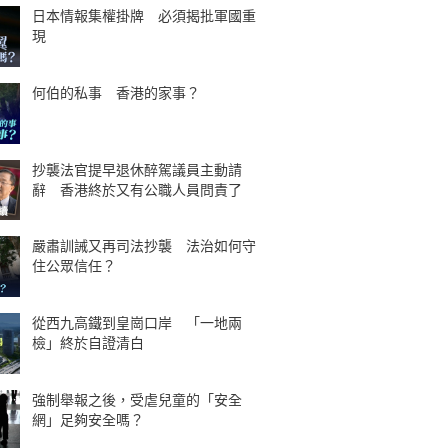
日本情報集權掛牌 必須揭批軍國重
現
何伯的私事 香港的家事？
抄襲法官提早退休醉駕議員主動請
辭 香港終於又有公職人員問責了
嚴肅訓誡又再司法抄襲 法治如何守
住公眾信任？
從西九高鐵到皇崗口岸 「一地兩
檢」終於自證清白
強制舉報之後，受虐兒童的「安全
網」足夠安全嗎？