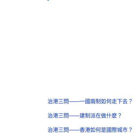
治港三問——一國兩制如何走下去？
治港三問——建制派在做什麼？
治港三問——香港如何是國際城市？