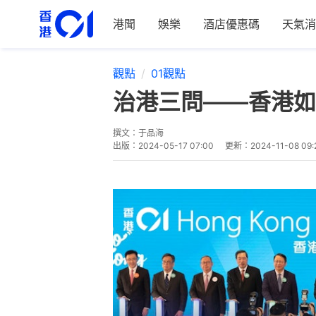
港聞
娛樂
酒店優惠碼
天氣消
觀點
01觀點
治港三問——香港如
撰文：
于品海
出版：
2024-05-17 07:00
更新：
2024-11-08 09: