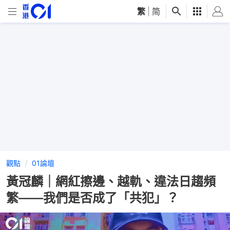
繁
|
简
觀點
01論壇
黃冠麟｜網紅擦邊、越軌、違法日趨頻
繁——我們是否成了「共犯」？