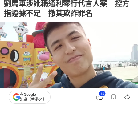
劉馬車涉訛稱通利琴行代言人案 控方
指證據不足 撤其欺詐罪名
15
在Google
追蹤《香港01》
撰文：
陳蓉
出版：
2026-06-08 17:53
更新：
2026-06-08 18:17