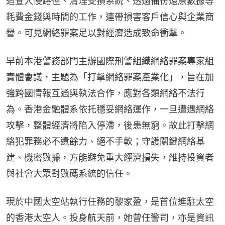
追查入侵路徑、清理受損系統、透過備份還原數據等
耗費金錢與時間的工作，連帶損害客戶信心與企業商
譽。可見網絡罪案足以對經濟造成致命衝擊。
早前本港警務部門主辦國際刑警組織網絡罪案專家組
實體會議，主題為「打擊網絡罪案產業化」，旨在加
強跨國情報互通與執法合作，應對各類網絡不法行
為。香港金融體系依托穩妥網絡運作，一旦遭遇網絡
攻擊，整體經濟將陷入停滯，後患無窮。故此打擊網
絡犯罪務必不遺餘力、絕不手軟；守護關鍵網絡基
建、機密數據，方能避免重大經濟損失，維持投資者
與社會大眾對數碼系統的信任。
現於中國太空站執行任務的黎家盈，是首位進駐太空
的香港太空人。投身航天前，她曾任警司，亦是資訊