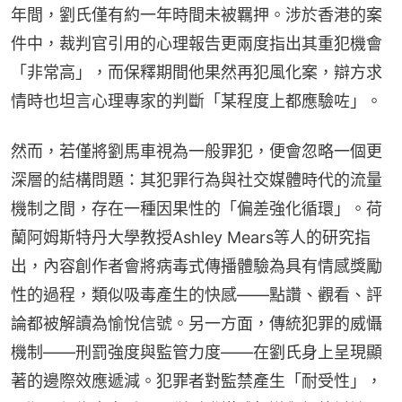
年間，劉氏僅有約一年時間未被羈押。涉於香港的案
件中，裁判官引用的心理報告更兩度指出其重犯機會
「非常高」，而保釋期間他果然再犯風化案，辯方求
情時也坦言心理專家的判斷「某程度上都應驗咗」。
然而，若僅將劉馬車視為一般罪犯，便會忽略一個更
深層的結構問題：其犯罪行為與社交媒體時代的流量
機制之間，存在一種因果性的「偏差強化循環」。荷
蘭阿姆斯特丹大學教授Ashley Mears等人的研究指
出，內容創作者會將病毒式傳播體驗為具有情感獎勵
性的過程，類似吸毒產生的快感——點讚、觀看、評
論都被解讀為愉悅信號。另一方面，傳統犯罪的威懾
機制——刑罰強度與監管力度——在劉氏身上呈現顯
著的邊際效應遞減。犯罪者對監禁產生「耐受性」，