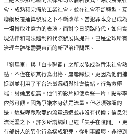
上絕大多數地區的法律和司法體制模式，源於農業社
會、成熟和完備於工業社會，並在社會不斷轉型、互
聯網反覆運算發展之下不斷改革。當犯罪本身已成為
一場博取注意力的表演，面對今日網路時代，如何實
現法律和司法體制的代際發展與提升，已是全球所有
治理主體都需要直面的新型治理問題。
「劉馬車」與「白卡聯盟」之所以能成為香港社會熱
點，不僅在於其行為出格、屢屢踩線，更因為他們捕
捉到並利用了平台流量邏輯與社會情緒。行為愈極
端，討論度愈高。他們的影片即使罵聲一片，點擊率
依然可觀。因為爭議本身就是流量。但必須強調的
是，這些嘩眾取寵的流量追逐並非沒有代價；信息洪
流泛盪之下，許多所謂網紅已經「失手在陰間」，更
有部份人的異化行為構成犯罪，從刑事毀壞、非禮到