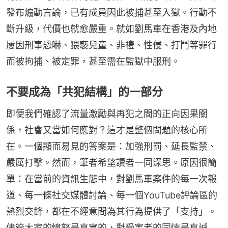
發布煽動言論，已有成員因此被捕甚至入獄。行動不
斷升級，代價也就愈嚴重。就如劉馬車在香港及內地
屢因刑事恐嚇、猥褻兒童、非禮、性侵、打鬥等罪行
而被拘捕、被定罪，甚至需在監獄中服刑。
不要成為「共犯結構」的一部分
即便我們確認了流量激勵與再犯之間的正向因果關
係，社會又當如何應對？這才是整個問題的核心所
在。一個顯而易見的答案是：加強刑罰、延長監禁、
嚴厲打擊。然而，筆者希望讀者一同深思。原因很簡
單：在當前的資訊生態中，對劉馬車案件的每一次報
道、每一條社交媒體討論、每一個YouTube評論區的
熱烈交鋒，都在不經意間為其行為提供了「支持」。
儘管大家的憤怒是真實的，對受害者的同情是真誠