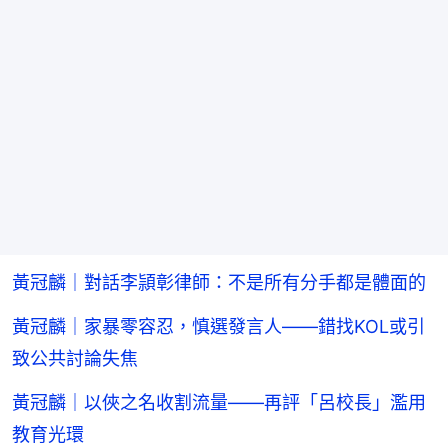
黃冠麟｜對話李頴彰律師：不是所有分手都是體面的
黃冠麟｜家暴零容忍，慎選發言人——錯找KOL或引
致公共討論失焦
黃冠麟｜以俠之名收割流量——再評「呂校長」濫用
教育光環