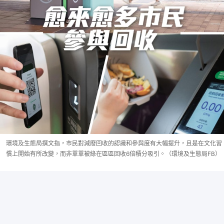
環境及生態局撰文指，市民對減廢回收的認識和參與度有大幅提升，且是在文化習
慣上開始有所改變，而非單單被綠在區區回收6倍積分吸引。（環境及生態局FB）