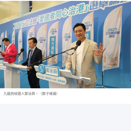
九龍西候選人鄭泳舜。（鄭子峰攝）