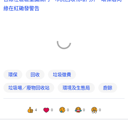
綠在紅磡發警告
環保
回收
垃圾徵費
垃圾場／廢物回收站
環境及生態局
廚餘
4
0
0
0
0