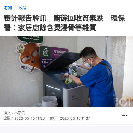
港聞
政情
審計報告聆訊｜廚餘回收質素跌 環保
署：家居廚餘含煲湯骨等雜質
撰文：
林彥汛
出版：
2026-05-15 11:36
更新：
2026-05-15 11:37