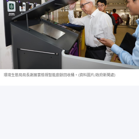
環境生態局局長謝展寰檢視智能廚餘回收桶。(資料圖片/政府新聞處)