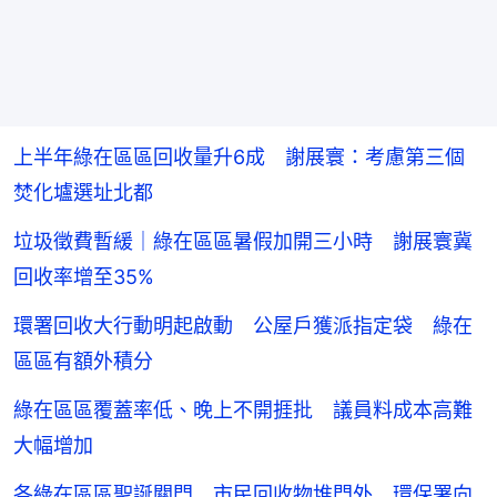
上半年綠在區區回收量升6成 謝展寰：考慮第三個
焚化壚選址北都
垃圾徵費暫緩｜綠在區區暑假加開三小時 謝展寰冀
回收率增至35%
環署回收大行動明起啟動 公屋戶獲派指定袋 綠在
區區有額外積分
綠在區區覆蓋率低、晚上不開捱批 議員料成本高難
大幅增加
各綠在區區聖誕關門 市民回收物堆門外 環保署向