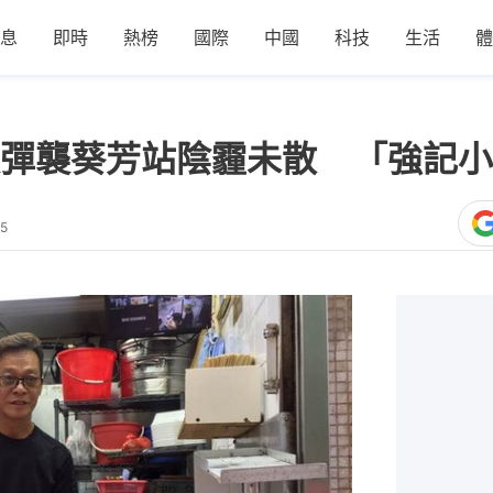
息
即時
熱榜
國際
中國
科技
生活
體
彈襲葵芳站陰霾未散 「強記小
55