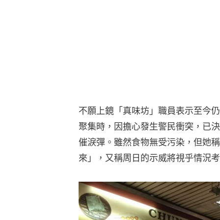
不願上鏡「真味坊」職員表示至今仍
聚集時，因擔心發生警民衝突，已決
催淚彈。雖然食物無受污染，但她稱
來」，又稱周日的示威將視乎情況考