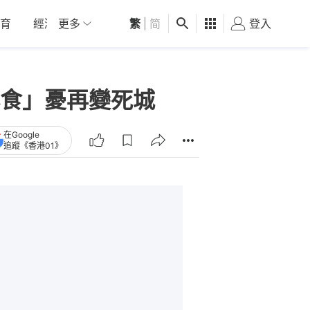
育
經濟
更多
01深圳
繁
觀點
|
简
健康
好食玩飛
登入
女
食」憂再變死城
在Google
追蹤《香港01》