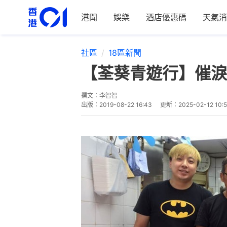
港聞
娛樂
酒店優惠碼
天氣消
社區
18區新聞
【荃葵青遊行】催淚
撰文：
李智智
出版：
2019-08-22 16:43
更新：
2025-02-12 10: