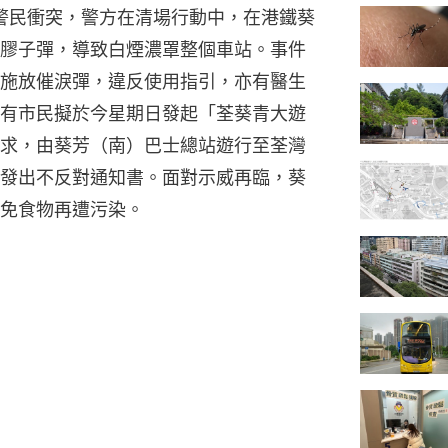
發警民衝突，警方在清場行動中，在港鐵葵
膠子彈，導致白煙濃罩整個車站。事件
施放催淚彈，違反使用指引，亦有醫生
有市民擬於今星期日發起「荃葵青大遊
求，由葵芳（南）巴士總站遊行至荃灣
發出不反對通知書。面對示威再臨，葵
免食物再遭污染。