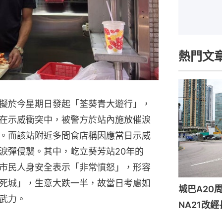
熱門文
擬於今星期日發起「荃葵青大遊行」，
在示威衝突中，被警方於站內施放催淚
。而該站附近多間食店稱因應當日示威
淚彈侵襲。其中，屹立葵芳站20年的
市民人身安全表示「非常憤怒」，形容
死城」，生意大跌一半，故當日考慮如
城巴A2
武力。
NA21改