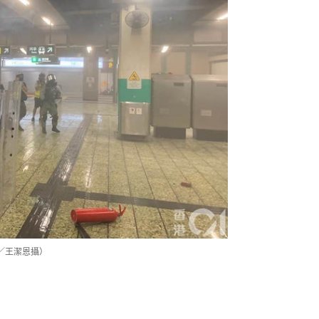
／王潔恩攝）