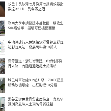
蚊患｜長沙灣七月份第七批誘蚊器指
數達32.1% 列各區之冠
嶺南大學申請擴建本部校園 稱收生
5年增倍半 擬增可建樓面面積
牛池灣建行人通道接駁彩雲邨及彩虹
站彩虹東站 發展局料惠10萬人
靠背壟道、浙江街重建 6街封部份
行人路 有隧道通港鐵土瓜灣站
城巴將軍澳線8.2起升級 796X延長
服務改循環線 出紅磡慳10分鐘
樂善堂辦免費骨質密度檢查 冀及早
識別高風險人士預防骨質疏鬆