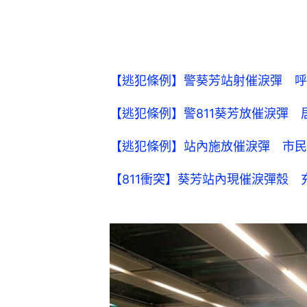
【逃犯條例】警葵芳站射催淚彈 呼
【逃犯條例】警811葵芳放催淚彈
【逃犯條例】站內施放催淚彈 市民
【811衝突】葵芳站內現催淚彈殼