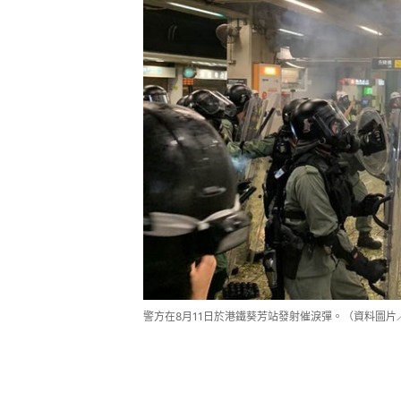
警方在8月11日於港鐵葵芳站發射催淚彈。（資料圖片