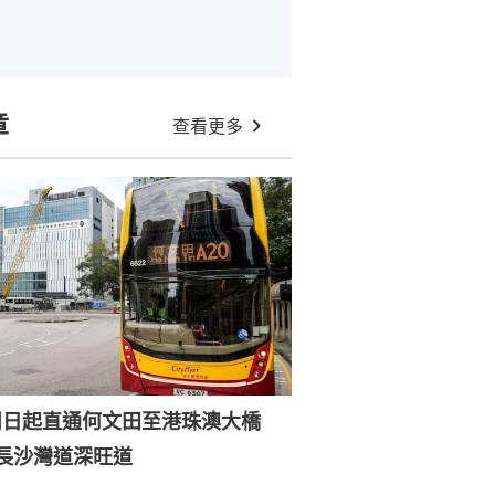
章
查看更多
0周日起直通何文田至港珠澳大橋
經長沙灣道深旺道