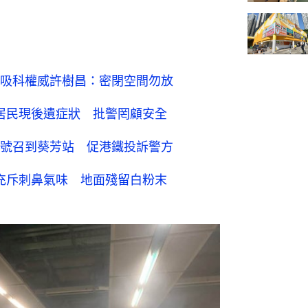
吸科權威許樹昌：密閉空間勿放
 居民現後遺症狀 批警罔顧安全
號召到葵芳站 促港鐵投訴警方
 充斥刺鼻氣味 地面殘留白粉末