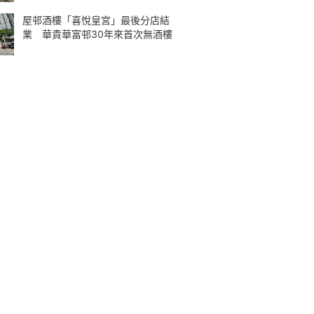
屋邨酒樓「喜悅皇宮」最後分店結
業 華貴華富邨30年來首次無酒樓