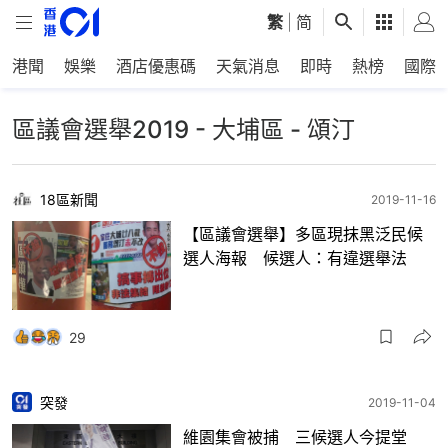
繁
|
简
港聞
娛樂
酒店優惠碼
天氣消息
即時
熱榜
國際
區議會選舉2019 - 大埔區 - 頌汀
18區新聞
2019-11-16
【區議會選舉】多區現抹黑泛民候
選人海報 候選人：有違選舉法
29
突發
2019-11-04
維園集會被捕 三候選人今提堂