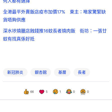
何人都有選擇
全港最平外賣飯店疫巿加價17% 東主：𠵱家驚緊缺
貨唔夠供應
深水埗燒臘店蝕錢推16蚊長者燒肉飯 街坊：一張廿
蚊有找真係好抵
新冠肺炎
銀杏館
基層
長者
66
5
1
0
0