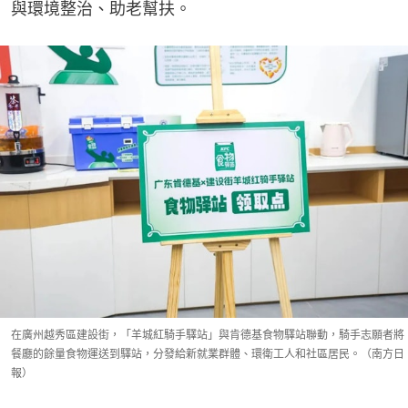
與環境整治、助老幫扶。
在廣州越秀區建設街，「羊城紅騎手驛站」與肯德基食物驛站聯動，騎手志願者將
餐廳的餘量食物運送到驛站，分發給新就業群體、環衛工人和社區居民。（南方日
報）