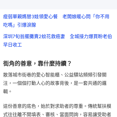
瘦弱單親媽替3娃領愛心餐 老闆娘暖心問「你不用
吃嗎」引爆淚腺
深圳7旬翁擺攤賣2蚊花救癌妻 全城接力爆買盼老伯
早日收工
街角的善意，靠什麼持續？
散落城市街巷的愛心智能櫃、公益驛站頻頻引發關
注，一個個打動人心的故事背後，是一套共通的邏
輯。
這份善意的底色，始於對求助者的尊重。傳統幫扶模
式往往離不開填表、審核、當面問詢，容易讓受助者