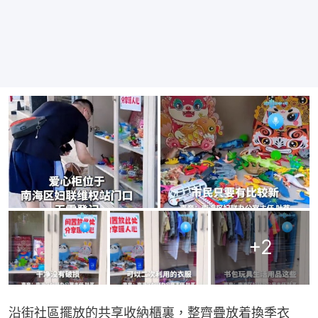
+
2
沿街社區擺放的共享收納櫃裏，整齊疊放着換季衣