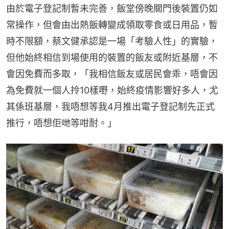
由於電子登記制暫未完善，飯堂傍晚關門後裝置仍如
常操作，但會由出熱飯轉變成領取零食或日用品，暫
時不限額，蔡文健承認是一場「考驗人性」的實驗，
但他始終相信到場使用的裝置的飯友或附近基層，不
會因免費而多取，「我相信飯友或居民會乖，唔會因
為免費就一個人拎10樣嘢，始終疫情影響好多人，尤
其係班基層，我唔想等我4月推出電子登記制先正式
推行，唔想佢哋等咁耐。」