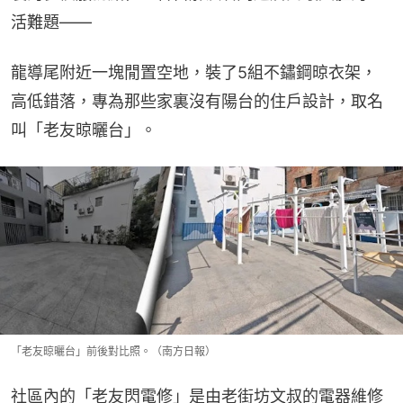
活難題——
龍導尾附近一塊閒置空地，裝了5組不鏽鋼晾衣架，
高低錯落，專為那些家裏沒有陽台的住戶設計，取名
叫「老友晾曬台」。
「老友晾曬台」前後對比照。（南方日報）
社區內的「老友閃電修」是由老街坊文叔的電器維修