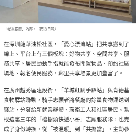
「老友客廳」內部。（南方日報）
在深圳龍華油松社區，「愛心漂流站」把共享搬到了
線上。平台上有三個板塊：好物共享、空間共享、服
務共享。居民動動手指就能發布閒置物品、預約社區
場地、報名便民服務，鄰里共享場景更加豐富了。
在廣州越秀區建設街，「羊城紅騎手驛站」與肯德基
食物驛站聯動，騎手志願者將餐廳的餘量食物運送到
驛站，分發給新就業群體、環衛工人和社區居民。紮
根這裏三年的「榕樹頭快遞小哥」志願服務隊，也完
成了身份轉換，從「被温暖」到「共擔當」，主動參