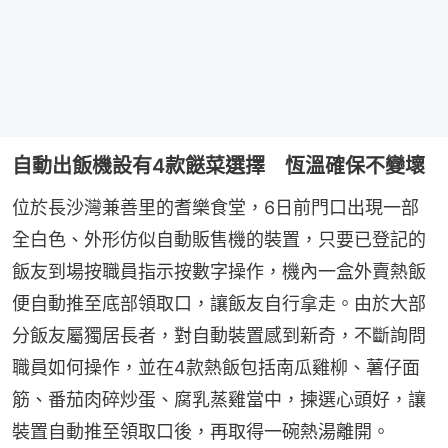
自動出飯機設有4款餸菜選擇 恆溫確保不變壞
位於長沙灣兼善里的耆樂食堂，6日前門口出現一部
全白色、外形仿似自動販售機的裝置，只要已登記的
飯友到場按職員指示按數字操作，機內一盒外賣熱飯
便自動推至底部領取口，讓飯友自行拿走。由於大部
分飯友屬獨居長者，對自動裝置感到新奇，不斷詢問
職員如何操作，並在4款熱飯包括南瓜雞柳、薯仔面
筋、番茄肉碎炒蛋、腐乳蒸雞當中，揀選心頭好，讓
裝置自動推至領取口後，再取得一碗熱湯離開。