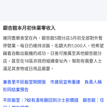
銀杏館本月初休業零收入
連同耆樂食堂在內，銀杏館5間分店3月初全部對外暫
停營業，每日仍維持派飯，名額大約1,000人，他希望
藉着自動出飯機的成功，日後可推廣至其他銀杏館分
店，甚至在18區非政府組織會址內，幫助有需要人士
滿足其食物或日用品需要。
兼善里平民飯堂剛開張 市建局宣佈重建 負責人稱
形同結業預告
平民飯堂｜7蚊有湯有餸回到沙士前價錢 銀杏館：任