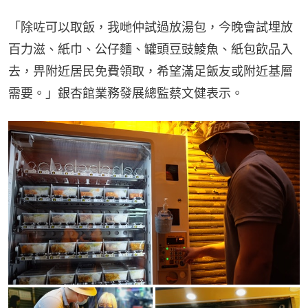
「除咗可以取飯，我哋仲試過放湯包，今晚會試埋放
百力滋、紙巾、公仔麵、罐頭豆豉鯪魚、紙包飲品入
去，畀附近居民免費領取，希望滿足飯友或附近基層
需要。」銀杏館業務發展總監蔡文健表示。