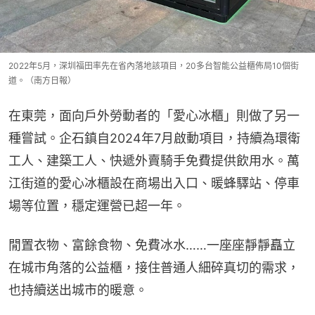
2022年5月，深圳福田率先在省內落地該項目，20多台智能公益櫃佈局10個街
道。（南方日報）
在東莞，面向戶外勞動者的「愛心冰櫃」則做了另一
種嘗試。企石鎮自2024年7月啟動項目，持續為環衛
工人、建築工人、快遞外賣騎手免費提供飲用水。萬
江街道的愛心冰櫃設在商場出入口、暖蜂驛站、停車
場等位置，穩定運營已超一年。
閒置衣物、富餘食物、免費冰水……一座座靜靜矗立
在城市角落的公益櫃，接住普通人細碎真切的需求，
也持續送出城市的暖意。