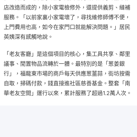
店改造而成的，除小家電檢修外，還提供義剪、縫補
服務。「以前家裏小家電壞了，尋找維修師傅不便，
上門費用也高，如今在家門口就能解決問題。」居民
英姨深有感觸地說。
「老友客廳」是這個項目的核心，集工具共享、鄰里
議事、閒置物品流轉於一體。最特別的是「葱姜銀
行」，福龍東市場的商戶每天供應葱薑蒜，街坊按需
自取，掃碼付款，錢直接進社區慈善基金。整套「南
華老友空間」運行以來，累計服務了超過1.2萬人次。