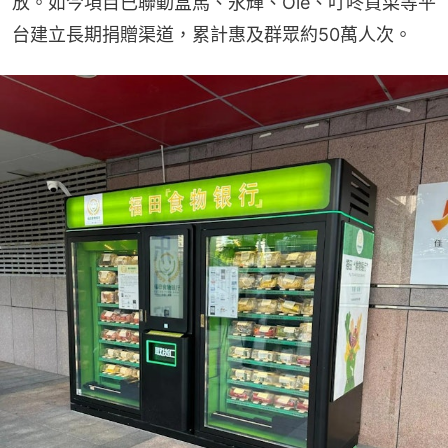
放。如今項目已聯動盒馬、永輝、Olé、叮咚買菜等平
台建立長期捐贈渠道，累計惠及群眾約50萬人次。