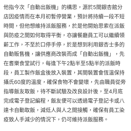
他指今次「自動出飯機」的構思，源於5間銀杏館分
店因疫情而在本月初暫停營業，預計將持續一段不短
時間，但他想維持派飯服務，於是他開始思索在派飯
與防疫之間如何取得平衡，亦讓餐廳員工可以繼續領
薪工作，不至於口停手停，於是想到利用銀杏士多的
自動販售機，讓供應商改裝而成「自動出飯機」，先
在耆樂食堂試行，每逢下午2點半至5點半的派飯時
段，員工製作飯盒後放入裝置，其間裝置會恆溫保持
攝氏60度的溫度，確保食物不會變壞，先由職員從旁
指導飯友取飯，待不斷試驗及改良設計後，至4月底
完成電子登記編程，飯友便可以透過電子登記卡或八
達卡自動取飯，減低人與人之間接觸，確保有員工染
疫致人手減少的情況下，仍可維持派飯服務。