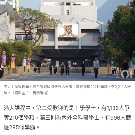
中大工商管理學士綜合課程吸引最多人報讀，課程提供222個學額，有2,211人報
讀。（資料圖片／黃浩謙攝）
港大課程中，第二受歡迎的是工學學士，有1,136人爭
奪210個學額，第三則為內外全科醫學士，有996人競
逐295個學額。