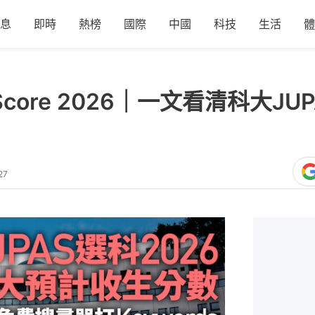
息
即時
熱榜
國際
中國
科技
生活
體
ed Score 2026｜一文看清科大
27