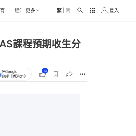
育
經濟
更多
01深圳
繁
觀點
|
简
健康
好食玩飛
登入
女
JUPAS課程預期收生分
13
在Google
追蹤《香港01》