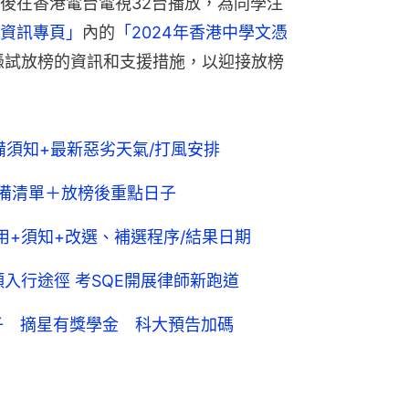
後在香港電台電視32台播放，為同學注
資訊專頁」
內的
「2024年香港中學文憑
憑試放榜的資訊和支援措施，以迎接放榜
準備須知+最新惡劣天氣/打風安排
/必備清單＋放榜後重點日子
核費用+須知+改選、補選程序/結果日期
類入行途徑 考SQE開展律師新跑道
尖子 摘星有獎學金 科大預告加碼