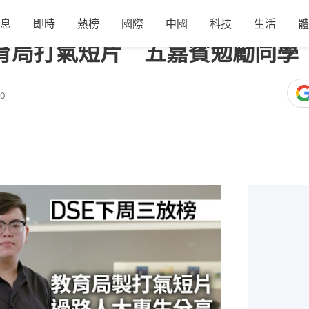
息
即時
熱榜
國際
中國
科技
生活
體
｜教育局打氣短片 五嘉賓勉勵同
50