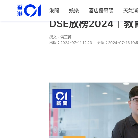
港聞
娛樂
酒店優惠碼
天氣消
教育
DSE專區
DSE放榜2024
撰文：
洪芷菁
出版：
2024-07-11 12:23
更新：
2024-07-16 10: