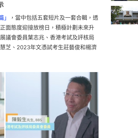
示
篇」
，當中包括五套短片及一套合輯，透
正面態度迎接放榜日，積極計劃未來升
展議會委員葉志兆、香港考試及評核局
慧芝、2023年文憑試考生莊藝俊和楊濟