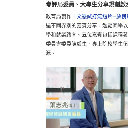
考評局委員、大專生分享規劃啟
教育局製作
「文憑試打氣短片─放榜
過不同界別的嘉賓分享，勉勵同學以
學和就業路向。五位嘉賓包括課程發
委員會委員陳毅生、專上院校學生伍
源。