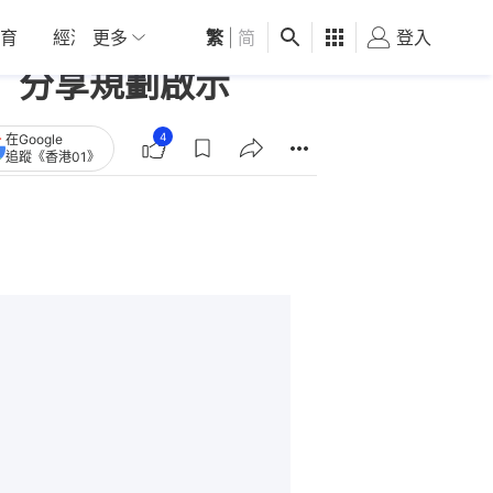
育
經濟
更多
01深圳
繁
觀點
|
简
健康
好食玩飛
登入
女
學 分享規劃啟示
4
在Google
追蹤《香港01》