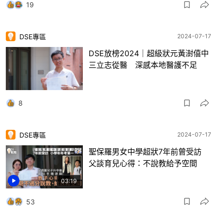
19
DSE專區
2024-07-17
DSE放榜2024｜超級狀元黃澍僖中
三立志從醫 深感本地醫護不足
8
DSE專區
2024-07-17
聖保羅男女中學超狀7年前曾受訪
父談育兒心得：不說教給予空間
03:19
53