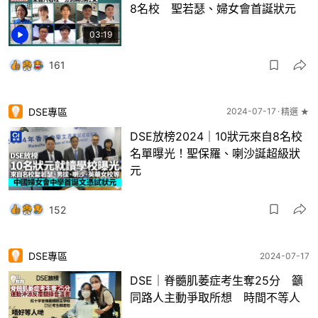
8名校 聖若瑟、婦女會首誕狀元
03:19
161
DSE專區
2024-07-17
精選 ★
DSE放榜2024｜10狀元來自8名校
名單曝光！聖保羅、喇沙誕超級狀
元
152
DSE專區
2024-07-17
DSE｜脊髓肌萎症考生奪25分 籲
同路人主動爭取所想 時間不等人