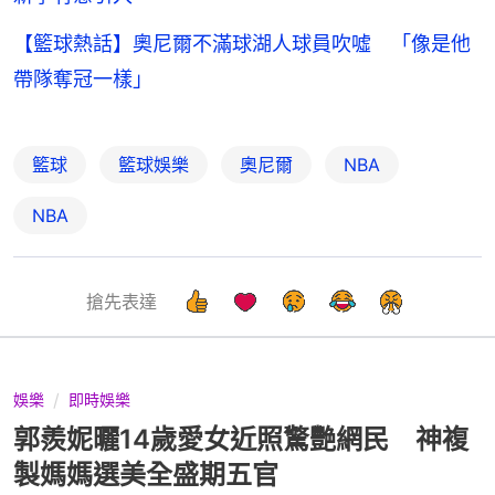
【籃球熱話】奧尼爾不滿球湖人球員吹噓 「像是他
帶隊奪冠一樣」
籃球
籃球娛樂
奧尼爾
NBA
NBA
搶先表達
娛樂
即時娛樂
郭羨妮曬14歲愛女近照驚艷網民 神複
製媽媽選美全盛期五官