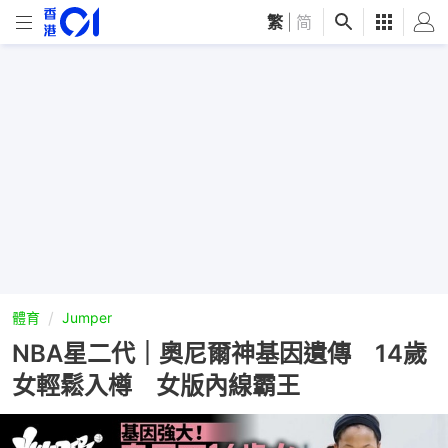
繁
|
简
體育
Jumper
NBA星二代｜奧尼爾神基因遺傳 14歲
女輕鬆入樽 女版內線霸王