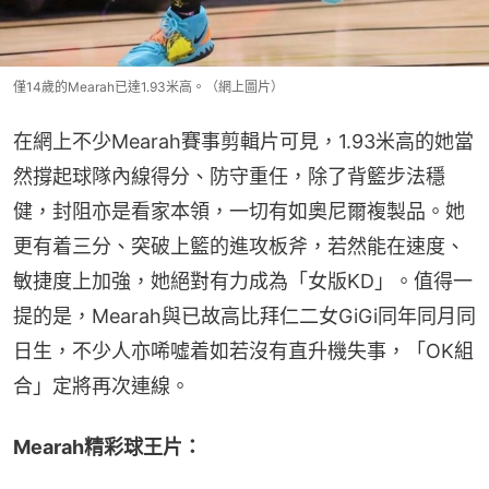
僅14歲的Mearah已達1.93米高。（網上圖片）
在網上不少Mearah賽事剪輯片可見，1.93米高的她當
然撐起球隊內線得分、防守重任，除了背籃步法穩
健，封阻亦是看家本領，一切有如奧尼爾複製品。她
更有着三分、突破上籃的進攻板斧，若然能在速度、
敏捷度上加強，她絕對有力成為「女版KD」。值得一
提的是，Mearah與已故高比拜仁二女GiGi同年同月同
日生，不少人亦唏噓着如若沒有直升機失事，「OK組
合」定將再次連線。
Mearah精彩球王片：