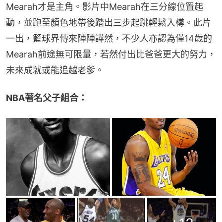
Mearah才是主角。影片中Mearah在三分線位置起
動，並跑至顏色地帶後踏出三步起跳輕鬆入樽。此片
一出，籃球界傳來陣陣譁然，不少人亦認為僅14歲的
Mearah前途無可限量，若然付出比爸爸更大的努力，
未來成就或能追越老爹。
NBA著名父子組合：