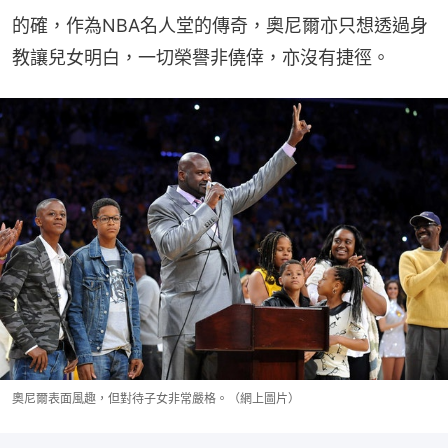
的確，作為NBA名人堂的傳奇，奧尼爾亦只想透過身
教讓兒女明白，一切榮譽非僥倖，亦沒有捷徑。
奧尼爾表面風趣，但對待子女非常嚴格。（網上圖片）