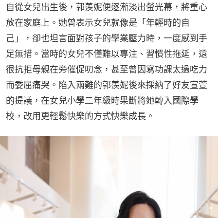
自從女兒出生後，郭羨妮便逐漸淡出螢光幕，將重心
放在家庭上。她曾表示女兒就像是「年輕時的自
己」，卻也坦言面對孩子的學業壓力時，一度感到手
足無措。當時的女兒不僅難以專注、習慣性拖延，還
很抗拒母親在旁催促叨念，甚至曾因寫功課太過吃力
而委屈痛哭。陷入兩難的郭羨妮後來採納了好友宣萱
的提議，在女兒小學二年級時果斷將她轉入國際學
校，改用更輕鬆快樂的方式快樂成長。