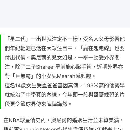
「星二代」一出世就注定不一樣，受名人父母影響他
們年紀輕輕已活在大眾注目中，「贏在起跑線」也要
付出代價。奧尼爾的兒女如是，一舉一動受外界關
注，除了二子Shareef早前施心臟手術，近期外界亦
對「巨無霸」的小女兒Mearah感興趣。
這名14歲女生受盡爸爸基因真傳，1.93米高的優勢早
就統治了中學賽的內線，今年頭一段與哥哥練習的片
段更令籃球界傳來陣陣譁然。
在NBA球星情史內，奧尼爾的婚姻生活並未算美滿，
與前妻Shaunie Nelson婚後生活僅持續7年就畫上句