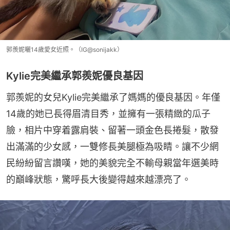
郭羨妮曬14歲愛女近照。（IG@sonijakk）
Kylie完美繼承郭羨妮優良基因
郭羨妮的女兒Kylie完美繼承了媽媽的優良基因。年僅
14歲的她已長得眉清目秀，並擁有一張精緻的瓜子
臉，相片中穿着露肩裝、留著一頭金色長捲髮，散發
出滿滿的少女感，一雙修長美腿極為吸睛。讓不少網
民紛紛留言讚嘆，她的美貌完全不輸母親當年選美時
的巔峰狀態，驚呼長大後變得越來越漂亮了。