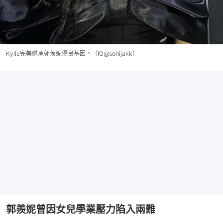
Kylie完美繼承郭羨妮優良基因。（IG@sonijakk）
郭羨妮曾因女兒學業壓力陷入兩難