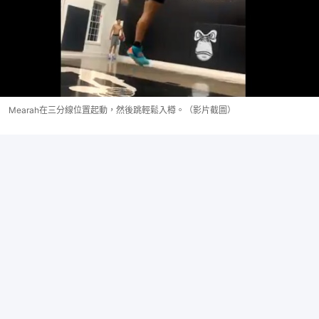
Mearah在三分線位置起動，然後跳輕鬆入樽。（影片截圖）