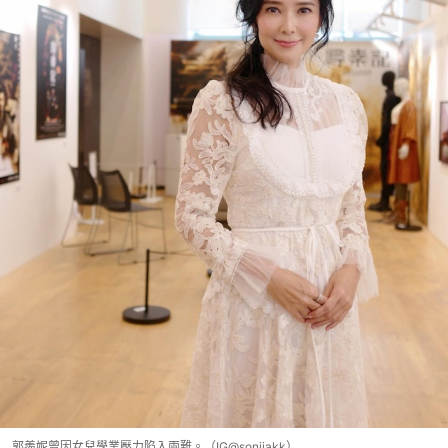
郭羨妮曾因女兒學業壓力陷入兩難。（IG@sonijakk）