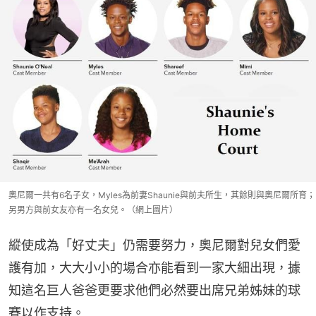
奧尼爾一共有6名子女，Myles為前妻Shaunie與前夫所生，其餘則與奧尼爾所育；
另男方與前女友亦有一名女兒。（網上圖片）
縱使成為「好丈夫」仍需要努力，奧尼爾對兒女們愛
護有加，大大小小的場合亦能看到一家大細出現，據
知這名巨人爸爸更要求他們必然要出席兄弟姊妹的球
賽以作支持。