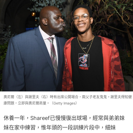
奧尼爾（左）與謝里夫（右）時有出席公開場合，兩父子老友鬼鬼。謝里夫得知健
康問題，立即與奧尼爾商量。（Getty Images）
休養一年，Shareef已慢慢復出球場，經常與弟弟妹
妹在家中練習，惟年頭的一段訓練片段中，細妹