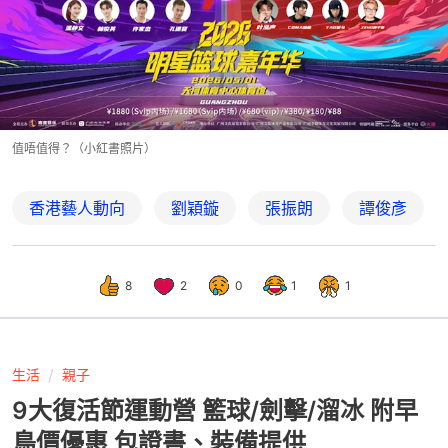
值唔值得？（小紅書照片）
香港藝人動向
劉穎鏇
張振朗
譚俊彥
8
2
0
1
1
生活
親子
9大復活節運動營 籃球/劍擊/溜冰 附早
鳥價優惠 包證書、裝備提供