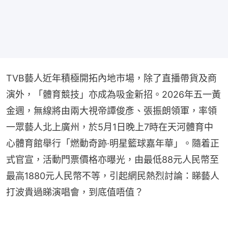
TVB藝人近年積極開拓內地市場，除了直播帶貨及商
演外，「體育競技」亦成為吸金新招。2026年五一黃
金週，無線將由兩大視帝譚俊彥、張振朗領軍，率領
一眾藝人北上廣州，於5月1日晚上7時在天河體育中
心體育館舉行「燃動奇跡·明星籃球嘉年華」。隨着正
式官宣，活動門票價格亦曝光，由最低88元人民幣至
最高1880元人民幣不等，引起網民熱烈討論：睇藝人
打波貴過睇演唱會，到底值唔值？