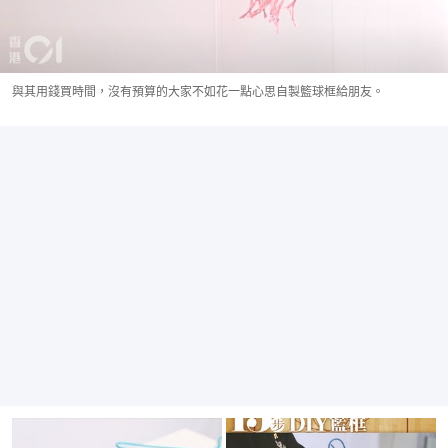
與其用錢買時間，沒有預算的大家不如花一點心思自製籃球框給朋友。