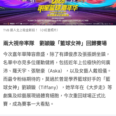
TVB 藝人北上吸金新招！（小紅書照片）
兩大視帝率隊 劉穎鏇「籃球女神」回歸賽場
今次嘉年華陣容鼎盛，除了有譚俊彥及張振朗坐鎮，
名單中亦見多位運動健將，包括近年上位極快的何廣
沛、羅天宇、張馳豪（Aska），以及女藝人戴祖儀。
而最令粉絲期待的，莫過於曾是學界籃球好手的「籃
球女神」劉穎鏇（Tiffany），她早年在《大步走》等
劇集及綜藝展現過體育細胞，今次重回球場正式比
賽，成為賽事一大看點。