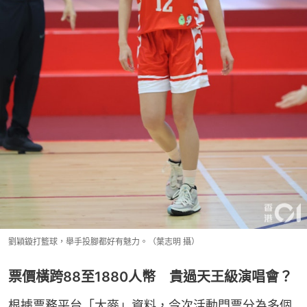
劉穎鏇打籃球，舉手投腳都好有魅力。（葉志明 攝）
票價橫跨88至1880人幣 貴過天王級演唱會？
根據票務平台「大麥」資料，今次活動門票分為多個