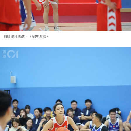
劉穎鏇打籃球。（葉志明 攝）