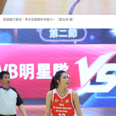
劉穎鏇打籃球，舉手投腳都好有魅力。（葉志明 攝）