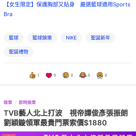
【女生限定】保護胸部又貼身 嚴選籃球適用Sports
Bra
籃球
籃球娛樂
NIKE
聖誕新年
聖誕禮物
1
0
0
0
0
娛樂
即時娛樂
TVB藝人北上打波 視帝譚俊彥張振朗
劉穎鏇領軍最貴門票索價$1880