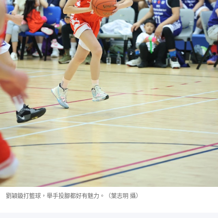
劉穎鏇打籃球，舉手投腳都好有魅力。（葉志明 攝）