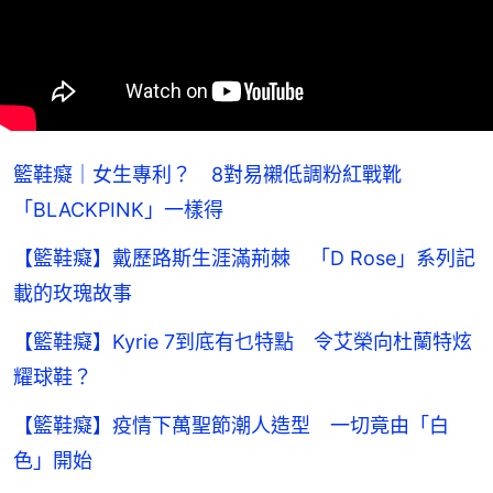
籃鞋癡｜女生專利？ 8對易襯低調粉紅戰靴
「BLACKPINK」一樣得
【籃鞋癡】戴歷路斯生涯滿荊棘 「D Rose」系列記
載的玫瑰故事
【籃鞋癡】Kyrie 7到底有乜特點 令艾榮向杜蘭特炫
耀球鞋？
【籃鞋癡】疫情下萬聖節潮人造型 一切竟由「白
色」開始