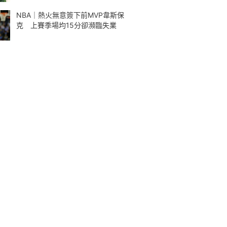
NBA｜熱火無意簽下前MVP韋斯保
克 上賽季場均15分卻瀕臨失業