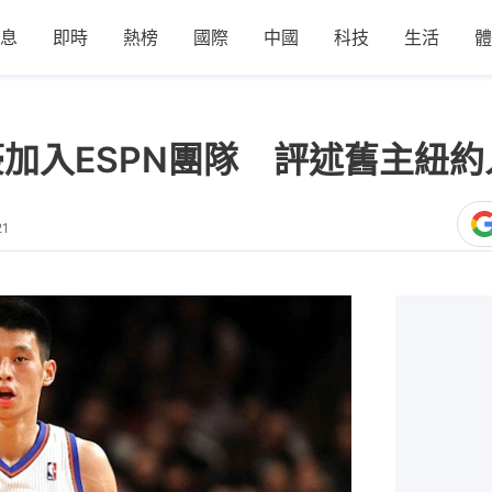
息
即時
熱榜
國際
中國
科技
生活
體
豪加入ESPN團隊 評述舊主紐
21