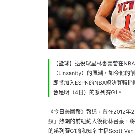
【籃球】退役球星林書豪曾在NB
（Linsanity）的風潮，如今
即將加入ESPN的NBA總決賽轉
會是明（4日）的系列賽G1。
《今日美國報》報道，曾在2012年
瘋」熱潮的前紐約人後衛林書豪，將加
的系列賽G1將和知名主播Scott Va