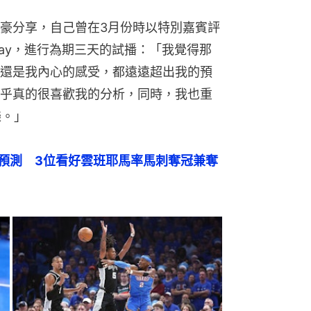
豪分享，自己曾在3月份時以特別嘉賓評
oday，進行為期三天的試播：「我覺得那
還是我內心的感受，都遠遠超出我的預
乎真的很喜歡我的分析，同時，我也重
樂。」
賽預測　3位看好雲班耶馬率馬刺奪冠兼奪