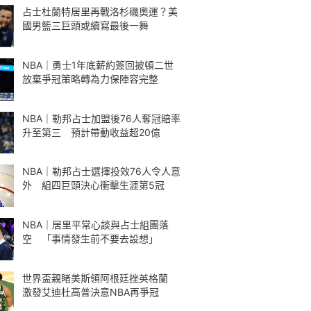
占士杜蘭特居里再戰洛杉磯奧運？美
國男籃三巨頭或續寫最後一舞
NBA｜勇士1年底薪約簽回披頓二世
放棄爭冠策略轉為力保陣容完整
NBA｜勒邦占士加盟後76人奪冠賠率
升至第三 預計帶動收益超20億
NBA｜勒邦占士選擇投效76人令人意
外 組四巨頭決心衝擊生涯第5冠
NBA｜居里平常心談與占士組團落
空 「事情發生前不要去設想」
世界盃親睹美斯領阿根廷挫英格蘭
激發艾迪杜高普決意NBA再爭冠