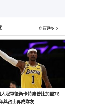
章
查看更多
湖人冠軍後衛卡特維普比加盟76
年與占士再成隊友