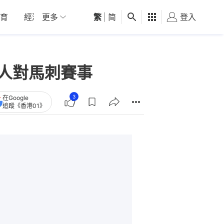
育
經濟
更多
01深圳
繁
觀點
|
简
健康
好食玩飛
登入
女
約人對馬刺賽事
3
在Google
追蹤《香港01》