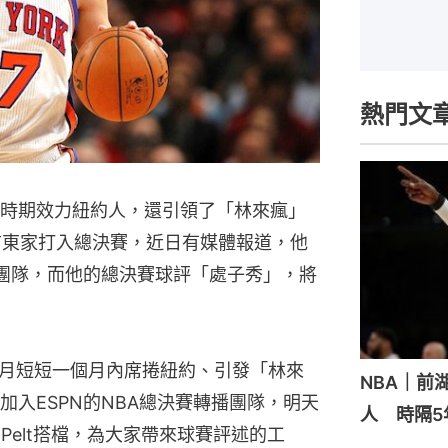
熱門文
A時期效力紐約人，還引領了「林來瘋」
他的前東家打入總決賽，近日有媒體報道，他
播團隊，而他的總決賽球評「處子秀」，將
2月短短一個月內席捲紐約、引發「林來
NBA｜前
入ESPN的NBA總決賽轉播團隊，明天
人 時隔5
n Pelt搭檔，為大家帶來球賽評述的工