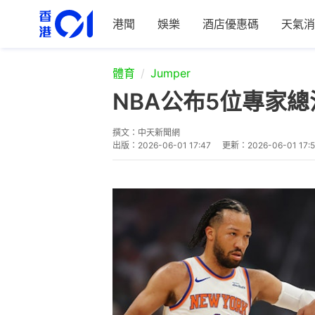
港聞
娛樂
酒店優惠碼
天氣消
體育
Jumper
NBA公布5位專家
撰文：
中天新聞網
出版：
2026-06-01 17:47
更新：
2026-06-01 17: