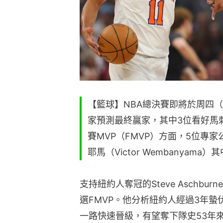
【籃球】NBA總決賽即將於周四（
家預測最終贏家，其中3位看好馬
賽MVP（FMVP）方面，5位專家公認
耶馬（Victor Wembanyama
支持紐約人奪冠的Steve Aschb
選FMVP。他分析紐約人經過3年蟄
一路快速晉級，有望奪下隊史53年來的首