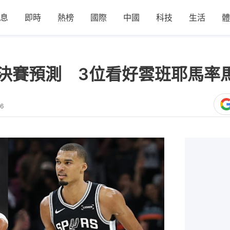
息
即時
熱榜
國際
中國
科技
生活
體
總決賽預測 3位看好雲班耶馬率
56