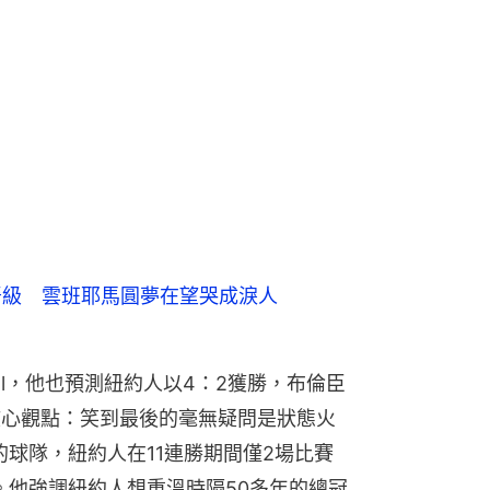
晉級 雲班耶馬圓夢在望哭成淚人
ell，他也預測紐約人以4：2獲勝，布倫臣
出一個核心觀點：笑到最後的毫無疑問是狀態火
的球隊，紐約人在11連勝期間僅2場比賽
。他強調紐約人想重溫時隔50多年的總冠