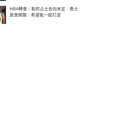
NBA轉會｜勒邦占士去向未定 勇士
居里開聲：希望能一起打波