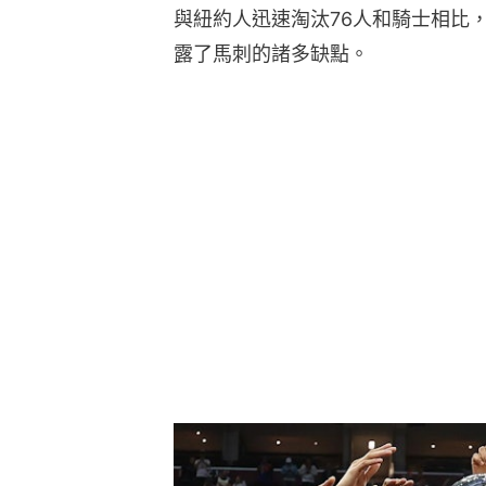
與紐約人迅速淘汰76人和騎士相比
露了馬刺的諸多缺點。