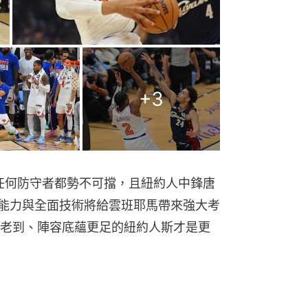
+
3
倫臣面對任何防守者都勢不可擋，且紐約人中鋒唐
s）的移動能力與全面技術將給雲班耶馬帶來強大考
老到、陣容底蘊更足的紐約人斯才是更