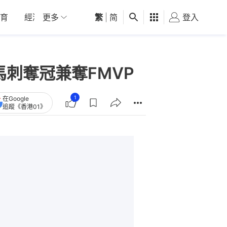
育
經濟
更多
01深圳
繁
觀點
|
简
健康
好食玩飛
登入
女
馬刺奪冠兼奪FMVP
1
在Google
追蹤《香港01》