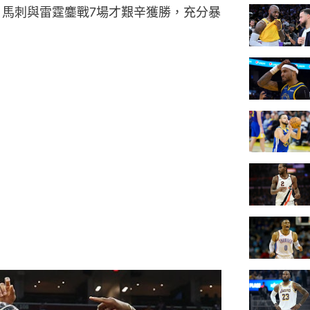
，馬刺與雷霆鏖戰7場才艱辛獲勝，充分暴