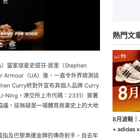
熱門文
iors）當家球星史提芬·居里（Stephen
er Armour（UA）後，一直令外界猜測這
n Curry終對外宣布其個人品牌 Curry
i-Ning，港交所上市代碼：2331）簽署
作協議，這無疑是一場體育商業史上的大地
8月波鞋｜Je
+ adidas 
冠軍戒指及巴黎奧運金牌的傳奇射手，自去年 