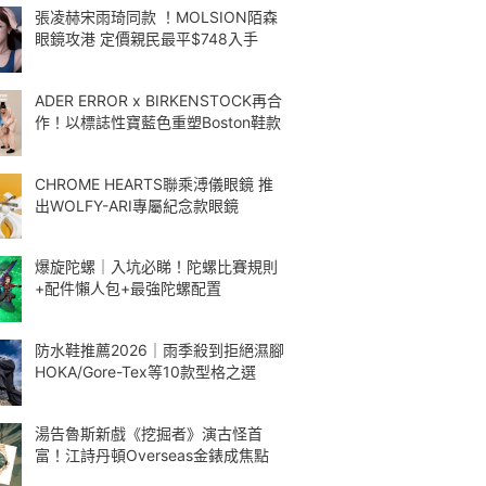
張凌赫宋雨琦同款 ！MOLSION陌森
眼鏡攻港 定價親民最平$748入手
ADER ERROR x BIRKENSTOCK再合
作！以標誌性寶藍色重塑Boston鞋款
CHROME HEARTS聯乘溥儀眼鏡 推
出WOLFY-ARI專屬紀念款眼鏡
爆旋陀螺｜入坑必睇！陀螺比賽規則
+配件懶人包+最強陀螺配置
防水鞋推薦2026｜雨季殺到拒絕濕腳
HOKA/Gore-Tex等10款型格之選
湯告魯斯新戲《挖掘者》演古怪首
富！江詩丹頓Overseas金錶成焦點