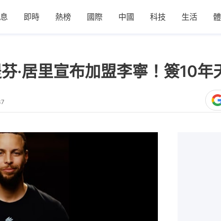
息
即時
熱榜
國際
中國
科技
生活
體
ry史提芬·居里宣布加盟李寧！簽1
37