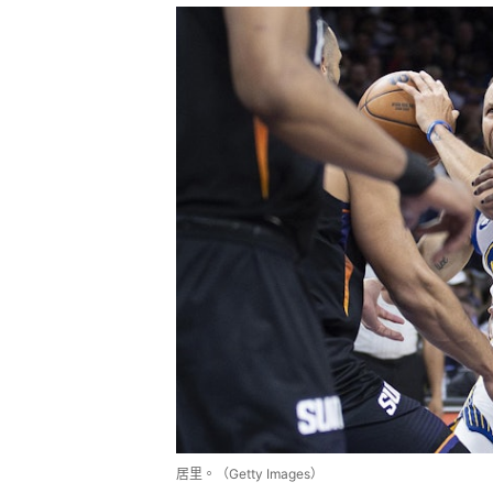
居里。（Getty Images）