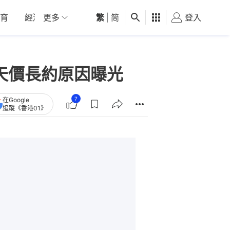
育
經濟
更多
01深圳
繁
觀點
|
简
健康
好食玩飛
登入
女
0年天價長約原因曝光
7
在Google
追蹤《香港01》