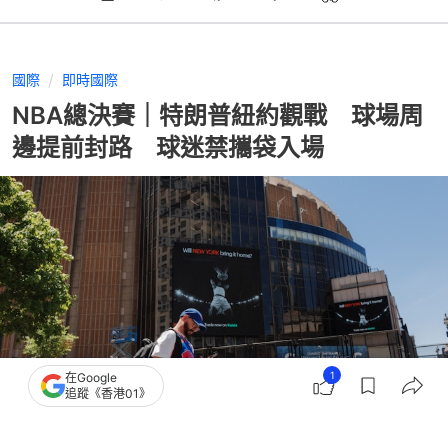
國際
即時國際
NBA總決賽｜特朗普紐約觀戰 球場周
邊提前封路 球迷禁攜袋入場
1
在Google
追蹤《香港01》
撰文：
蕭通