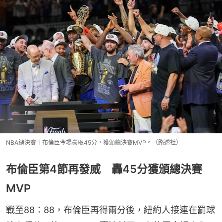
NBA總決賽︱布倫臣今場豪取45分，獲頒總決賽MVP。（路透社）
布倫臣第4節再發威 轟45分獲頒總決賽
MVP
戰至88：88，布倫臣再得兩分後，紐約人接連在罰球