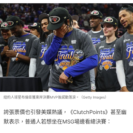
紐約人球星布倫臣獲東岸決賽MVP後感動落淚。（Getty Images）
誇張票價也引發美媒熱議，《ClutchPoints》甚至幽
默表示，普通人若想坐在MSG場邊看總決賽：