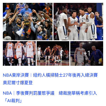
+
1
NBA東岸決賽︱紐約人橫掃騎士27年後再入總決賽
奧尼爾寸爆夏登
NBA｜季後賽判罰屢惹爭議 總裁施華稱考慮引入
「AI裁判」