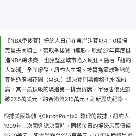
【NBA季後賽】紐約人日前在東岸決賽以4：0橫掃
克里夫蘭騎士，豪取季後賽11連勝，睽違27年再度挺
進NBA總決賽，也讓整座城市陷入瘋狂。隨着「紐約
人熱潮」全面爆發，紐約人主場、被譽為籃球聖地的
麥迪遜廣場花園（MSG）總決賽門票價格也水漲船
高，其中最頂級的場邊第一排貴賓席，單張售價更飆
破27.5萬美元，約合港幣215萬元，刷新歷史紀錄。
根據美國媒體《ClutchPoints》整理的數據，紐約人
1999年上次闖進總決賽時，同樣位置的場邊席票價僅
2500美元，如今暴漲至27.5萬美元，27年間價格足足