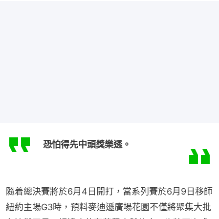
恐怕得先中頭獎樂透。
隨着總決賽將於6月4日開打，當系列賽於6月9日移師
紐約主場G3時，預料麥迪遜廣場花園不僅將聚集大批