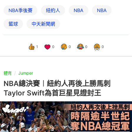
NBA季後賽
紐約人
NBA
NBA
籃球
中天新聞網
1
0
0
0
0
體育
Jumper
NBA總決賽︱紐約人再後上勝馬刺
Taylor Swift為首巨星見證封王