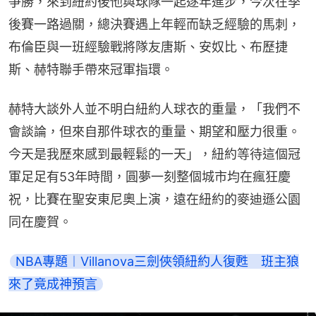
爭勝，來到紐約後他與球隊一起逐年進步，今次在季
後賽一路過關，總決賽遇上年輕而缺乏經驗的馬刺，
布倫臣與一班經驗戰將隊友唐斯、安奴比、布歷捷
斯、赫特聯手帶來冠軍指環。
赫特大談外人並不明白紐約人球衣的重量，「我們不
會談論，但來自那件球衣的重量、期望和壓力很重。
今天是我歷來感到最輕鬆的一天」，紐約等待這個冠
軍足足有53年時間，圓夢一刻整個城市均在瘋狂慶
祝，比賽在聖安東尼奧上演，遠在紐約的麥迪遜公園
同在慶賀。
NBA專題︱Villanova三劍俠領紐約人復甦　班主狼
來了竟成神預言