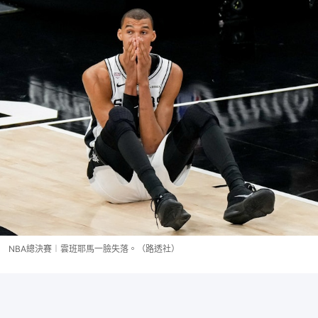
NBA總決賽︱雲班耶馬一臉失落。（路透社）