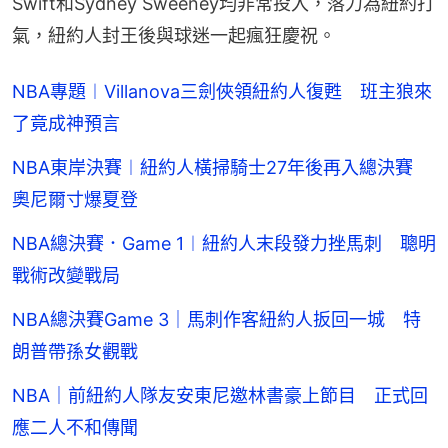
Swift和Sydney Sweeney均非常投入，落力為紐約打
氣，紐約人封王後與球迷一起瘋狂慶祝。
NBA專題︱Villanova三劍俠領紐約人復甦 班主狼來
了竟成神預言
NBA東岸決賽︱紐約人橫掃騎士27年後再入總決賽
奧尼爾寸爆夏登
NBA總決賽．Game 1︱紐約人末段發力挫馬刺 聰明
戰術改變戰局
NBA總決賽Game 3｜馬刺作客紐約人扳回一城 特
朗普帶孫女觀戰
NBA｜前紐約人隊友安東尼邀林書豪上節目 正式回
應二人不和傳聞