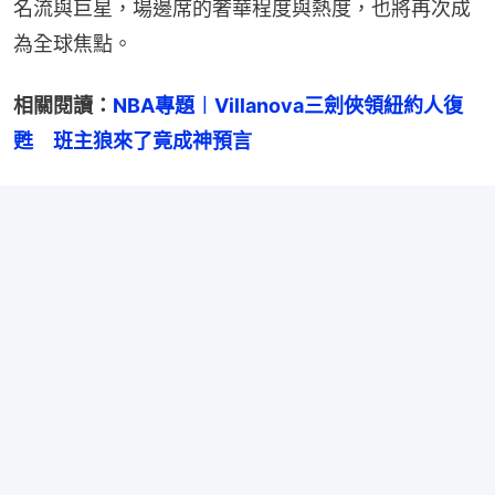
名流與巨星，場邊席的奢華程度與熱度，也將再次成
為全球焦點。
相關閱讀：
NBA專題︱Villanova三劍俠領紐約人復
甦　班主狼來了竟成神預言