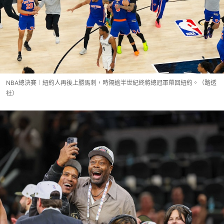
NBA總決賽︱紐約人再後上勝馬刺，時隔逾半世紀終將總冠軍帶回紐約。（路透
社）