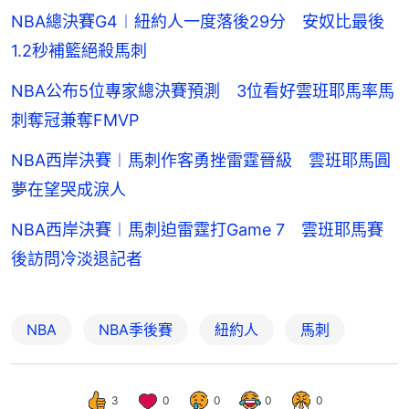
NBA總決賽G4︱紐約人一度落後29分 安奴比最後
1.2秒補籃絕殺馬刺
NBA公布5位專家總決賽預測 3位看好雲班耶馬率馬
刺奪冠兼奪FMVP
NBA西岸決賽︱馬刺作客勇挫雷霆晉級 雲班耶馬圓
夢在望哭成淚人
NBA西岸決賽︱馬刺迫雷霆打Game 7 雲班耶馬賽
後訪問冷淡退記者
NBA
NBA季後賽
紐約人
馬刺
3
0
0
0
0