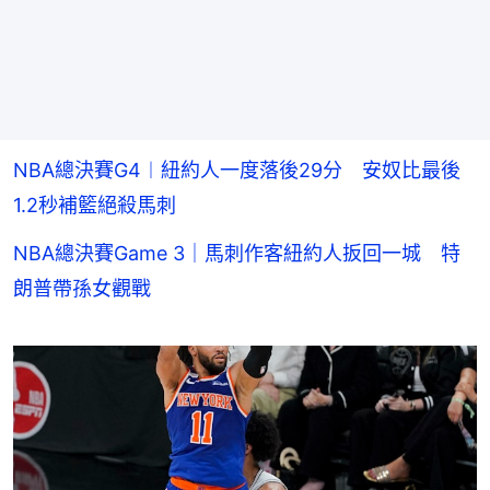
NBA總決賽G4︱紐約人一度落後29分 安奴比最後
1.2秒補籃絕殺馬刺
NBA總決賽Game 3｜馬刺作客紐約人扳回一城 特
朗普帶孫女觀戰