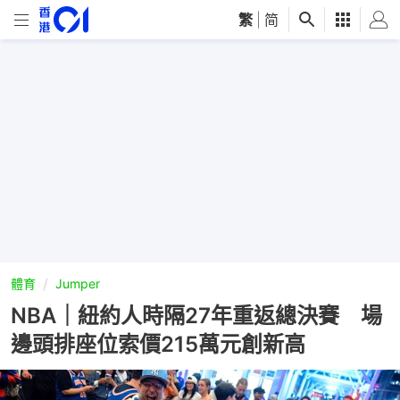
繁
|
简
體育
Jumper
NBA｜紐約人時隔27年重返總決賽 場
邊頭排座位索價215萬元創新高