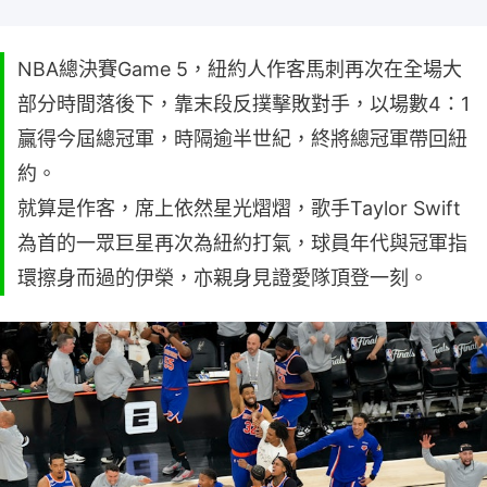
NBA總決賽Game 5，紐約人作客馬刺再次在全場大
部分時間落後下，靠末段反撲擊敗對手，以場數4：1
贏得今屆總冠軍，時隔逾半世紀，終將總冠軍帶回紐
約。
就算是作客，席上依然星光熠熠，歌手Taylor Swift
為首的一眾巨星再次為紐約打氣，球員年代與冠軍指
環擦身而過的伊榮，亦親身見證愛隊頂登一刻。