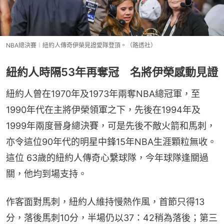
NBA總決賽︱紐約人傳奇伊榮見證愛隊登頂。（路透社）
紐約人時隔53年再奪冠 名將伊榮感動見證
紐約人曾在1970年及1973年兩奪NBA總冠軍，至
1990年代在主將伊榮領軍之下，先後在1994年及
1999年兩度晉身總決賽，可是先後不敵火箭和馬刺，
亦令這位90年代的明星中鋒15年NBA生涯顆粒無收。
這位 63歲的紐約人傳奇心繫球隊，今年球隊逢關過
關，他均到場支持。
作客面對馬刺，紐約人維持慢熱作風，首節只得13
分，落後馬刺10分，半場仍以37：42稍為落後；第三