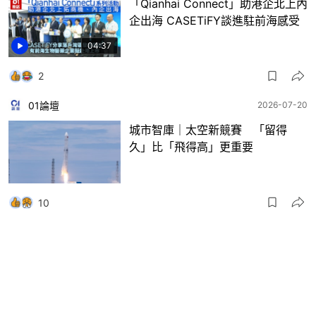
「Qianhai Connect」助港企北上內
企出海 CASETiFY談進駐前海感受
04:37
2
01論壇
2026-07-20
城市智庫｜太空新競賽 「留得
久」比「飛得高」更重要
10
社會新聞
2026-07-20
2026新浪財經全球資本峰會 內地
科企齊撐香港「不可替代」