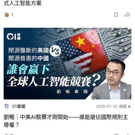
式人工智能方案
1
01專欄
2026-07-22
精選 ★
劉暢｜中美AI競賽才剛開始——誰能搶佔國際規則主
導權？