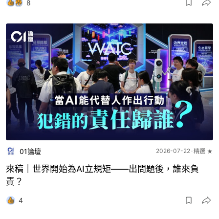
8
01論壇
2026-07-22
精選 ★
來稿｜世界開始為AI立規矩——出問題後，誰來負
責？
4