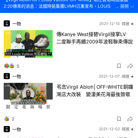
2:20傳來的消息：法國時裝集團LVMH沉重宣布，LOUIS VUITTON
... 展開
男裝創意總監及OFF-WHITE創立人Virgil Abloh因為癌病與世長辭，
終年41歲。現在一起回顧這位時裝設計師傳奇一生和經典設計。
一物
2021-12-10
精選 ★
傳Kanye West接替Virgil接掌LV
二度聯手再續2009年波鞋聯乘傳說
5
一物
2021-12-07
精選 ★
弔念Virgil Abloh│OFF-WHITE銅鑼
灣店大改裝 變淒美花海最後致敬
2
一物
2021-12-02
精選 ★