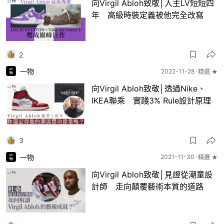
向Virgil Abloh致敬│入主LV短短四
年 高級時裝定義被他完全改寫
2
一物
2022-11-28
精選 ★
向Virgil Abloh致敬│透過Nike、
IKEA聯乘 實踐3% Rule設計原理
3
一物
2021-11-30
精選 ★
向Virgil Abloh致敬│見證從潮童設
計師 走向顛覆藝術本質的道路