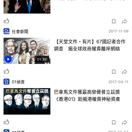
社會新聞
2017-11-06
【天堂文件・有片】67國記者合作
調查 揭全球政商權貴離岸網絡
01:39
01偵查
2017-04-11
巴拿馬文件獲最高榮譽普立茲獎
《香港01》助揭港權貴神秘資產