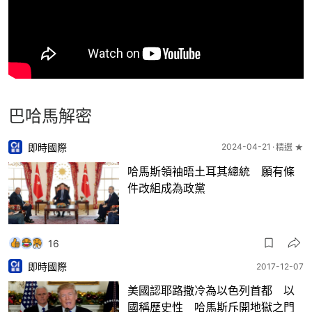
巴哈馬解密
即時國際
2024-04-21
精選 ★
哈馬斯領袖晤土耳其總統 願有條
件改組成為政黨
16
即時國際
2017-12-07
美國認耶路撒冷為以色列首都 以
國稱歷史性 哈馬斯斥開地獄之門