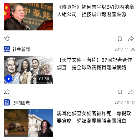
《傳真社》揭何志平以BVI與內地商
人組公司 拒按規申報財產來源
社會新聞
2017-11-06
【天堂文件・有片】67國記者合作
調查 揭全球政商權貴離岸網絡
01:39
即時國際
2017-10-17
馬耳他偵查女記者被炸死 專揭政
要貪腐 網誌瀏覽量勝全國報章