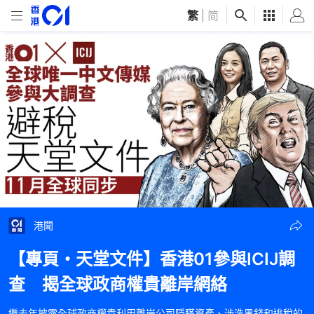
繁
|
简
港聞
【專頁・天堂文件】香港01參與ICIJ調
查 揭全球政商權貴離岸網絡
繼去年披露全球政商權貴利用離岸公司隱瞞資產、涉洗黑錢和逃稅的