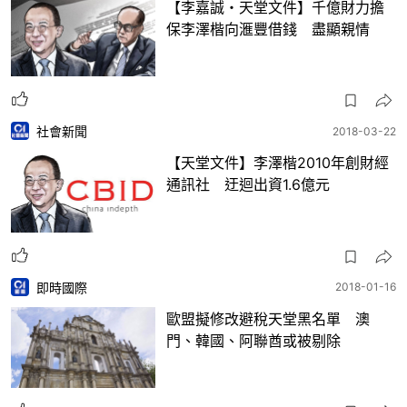
【李嘉誠・天堂文件】千億財力擔
保李澤楷向滙豐借錢 盡顯親情
社會新聞
2018-03-22
【天堂文件】李澤楷2010年創財經
通訊社 迂迴出資1.6億元
即時國際
2018-01-16
歐盟擬修改避稅天堂黑名單 澳
門、韓國、阿聯酋或被剔除