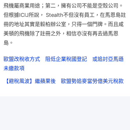
飛機屬商業用途；第二，擁有公司不能是空殼公司。
但根據ICIJ所說， Stealth不但沒有員工，在馬恩島註
冊的地址其實是毅柏辦公室，只得一個門牌。而且咸
美頓的飛機除了註冊之外，相信亦沒有再去過馬恩
島。
歐盟改稅收方式 阻低企業稅國登記 或追討亞馬遜
未繳款項
【避稅風波】繼蘋果後 歐盟勢追麥當勞億美元稅款