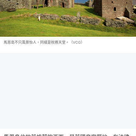
馬恩島不只風景怡人，同樣是稅務天堂。（VCG）