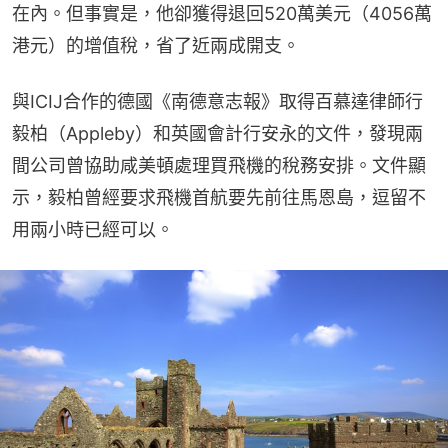
在內。但事實是，他卻獲得退回520萬美元（4056萬
港元）的增值稅，省了近兩成開支。
與ICIJ合作的德國《南德意志報》取得百慕達律師行
毅柏（Appleby）和英國會計行安永的文件，發現兩
間公司曾協助咸美頓處理買飛機的稅務安排。文件顯
示，毅柏曾經要求飛機首航要先前往馬恩島，逗留不
用兩小時已經可以。