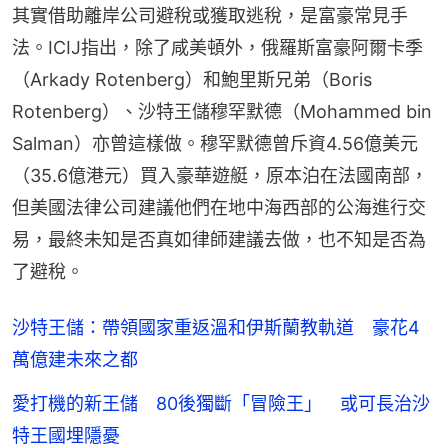
其實借助離岸公司避稅或獲取逃稅，是富豪常見手
法。ICIJ指出，除了咸美頓外，俄羅斯富豪阿爾卡季
（Arkady Rotenberg）和鮑里斯兄弟（Boris 
Rotenberg）、沙特王儲穆罕默德（Mohammed bin 
Salman）亦曾這樣做。穆罕默德曾斥資4.56億美元
（35.6億港元）買入豪華遊艇，原本泊在法國南部，
但美國法律公司建議他們在地中海西部的公海進行交
易，最終未知是否真如律師建議去做，也不知是否為
了避稅。
沙特王儲：帶領國家重返溫和伊斯蘭教軌道 豪花4
萬億建未來之都
愛打機的新王儲 80後獨斷「冒險王」 或可長治沙
特王國埋隱憂