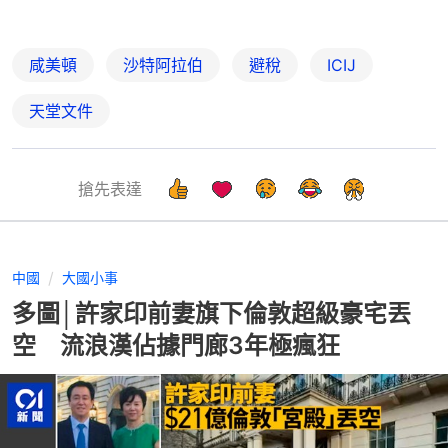
咸美頓
沙特阿拉伯
避稅
ICIJ
天堂文件
搶先表達
中國
大國小事
多圖│許家印前妻旗下倫敦超級豪宅丟
空 流浪漢佔據門廊3年極瘋狂