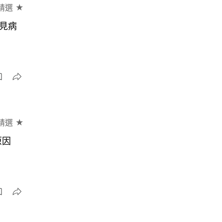
精選 ★
見病
精選 ★
原因