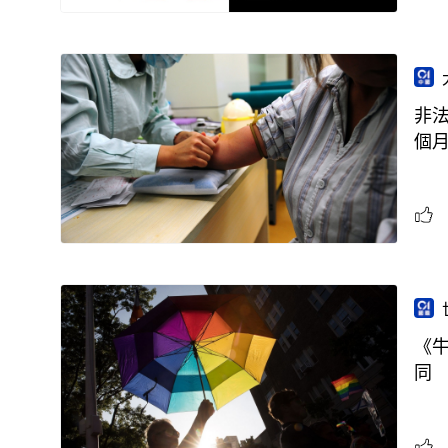
非法
個
《牛
同