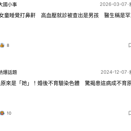
2026-03-07
大國小事
歲女童睡覺打鼻鼾 高血壓就診被查出是男孩 醫生稱是罕
8
2024-12-07
熱爆話題
夫原來是「她」！婚後不育驗染色體 驚揭患這病成不育
10