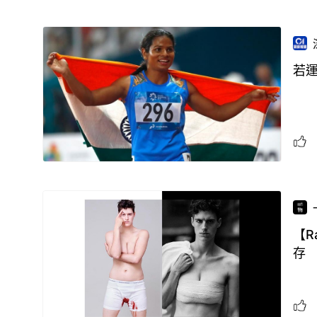
若
【R
存