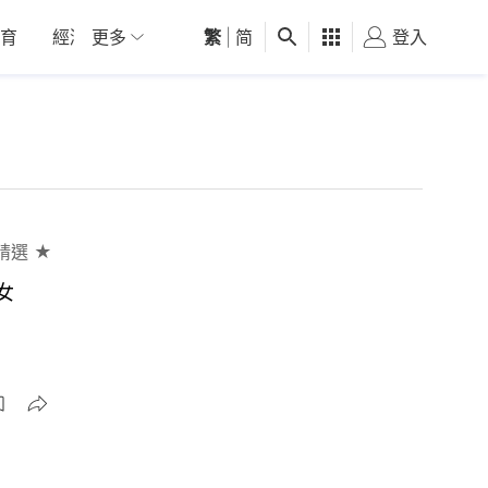
育
經濟
更多
01深圳
繁
觀點
|
简
健康
好食玩飛
登入
女
精選 ★
女