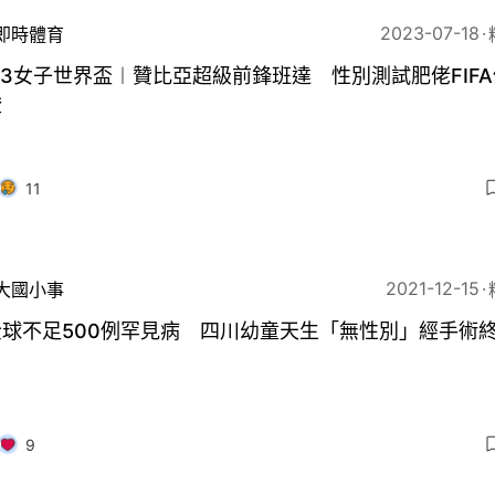
2023-07-18
即時體育
23女子世界盃︱贊比亞超級前鋒班達 性別測試肥佬FIF
燈
11
2021-12-15
大國小事
全球不足500例罕見病 四川幼童天生「無性別」經手術
9