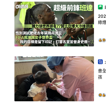
20
綠
患
孩