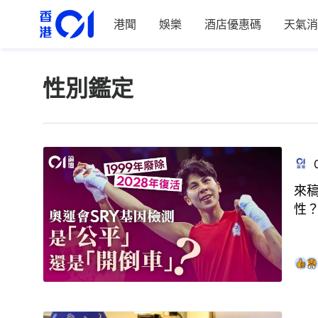
港聞
娛樂
酒店優惠碼
天氣消
性別鑑定
來稿
性