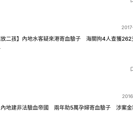
2017
放二孩】內地水客疑來港寄血驗子 海關拘4人查獲262
血
2016
人內地建非法驗血帝國 兩年助5萬孕婦寄血驗子 涉案金