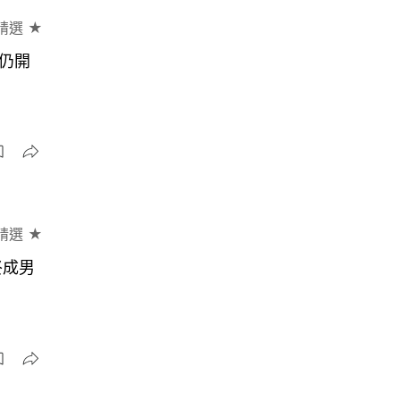
精選 ★
A仍開
精選 ★
終成男