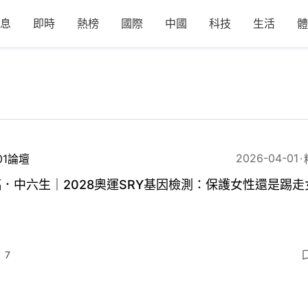
息
即時
熱榜
國際
中國
科技
生活
體
2026-04-01
01論壇
．中六生｜2028奧運SRY基因檢測：保護女性還是踢走
？
7