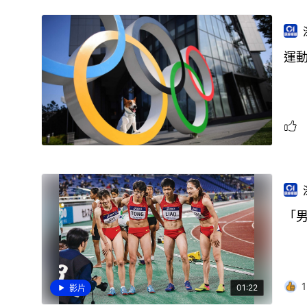
運
「
1
01:22
影片