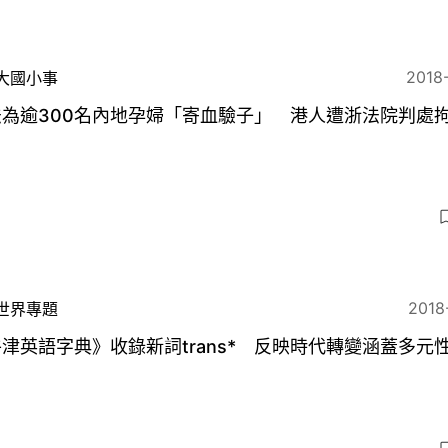
2018
大國小事
為逾300名內地孕婦「寄血驗子」 港人遭浙法院判處拘
月
2018
世界專題
津英語字典》收錄新詞trans* 反映時代轉變涵蓋多元