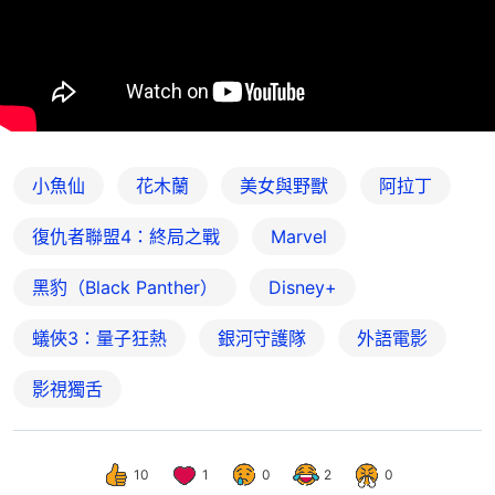
小魚仙
花木蘭
美女與野獸
阿拉丁
復仇者聯盟4：終局之戰
Marvel
黑豹（Black Panther）
Disney+
蟻俠3：量子狂熱
銀河守護隊
外語電影
影視獨舌
10
1
0
2
0