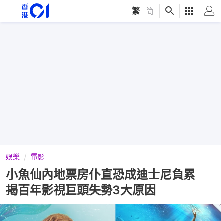
繁
|
简
娛樂
電影
小魚仙內地票房仆直恐成迪士尼負累
揭百年影視巨頭失勢3大原因