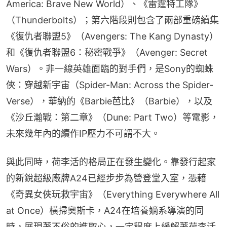
America: Brave New World）、《雷霆特工隊》
（Thunderbolts）；第六階段則包含了兩部重磅續集
《復仇者聯盟5》（Avengers: The Kang Dynasty）
和《復仇者聯盟6：秘密戰爭》（Avenger: Secret 
Wars）。非一線英雄面臨的對手們，是Sony的蜘蛛
俠：穿越新宇宙（Spider-Man: Across the Spider-
Verse），華納的《Barbie芭比》（Barbie），以及
《沙丘瀚戰：第二章》（Dune: Part Two）等電影，
未來幾年內的續作IP壓力不可謂不大。
與此同時，荷李活的格局正在發生變化。靠發行起家
的新銳超級廠牌A24已經步步為營登堂入室，憑藉
《奇異女俠玩救宇宙》（Everything Everywhere All 
at Once）橫掃奧斯卡，A24在培養嫡系導演的同
時，展現著不俗的進取心，一定程度上緩解著荷李活