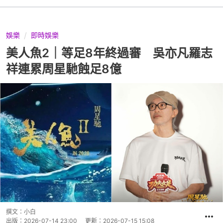
娛樂
即時娛樂
美人魚2｜等足8年終過審 吳亦凡羅志
祥連累周星馳蝕足8億
撰文：
小白
出版：
2026-07-14 23:00
更新：
2026-07-15 15:08