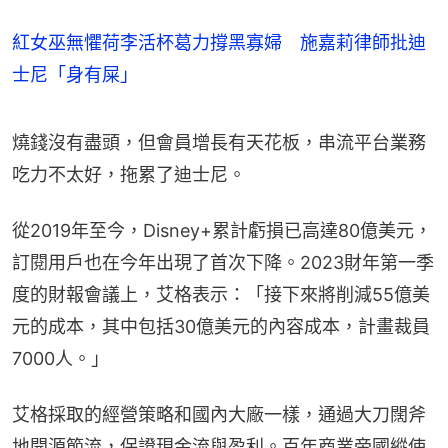
紅女巫無懼荷李活杯葛力撐黑寡婦 施嘉莉律師批迪
士尼「身有屎」
燒錢沒有盡頭，但會員增長有天花板，串流平台業務
吃力不太好，拖累了迪士尼。
從2019年至今，Disney+累計虧損已高達80億美元，
訂閱用戶也在今年出現了首次下降。2023財年第一季
度的財報會議上，艾格表示：「接下來將削減55億美
元的成本，其中包括30億美元的內容成本，計畫裁員
7000人。」
艾格採取的經營策略和國內大廠一樣，通過大刀闊斧
地開源節流，保證現金流與盈利。百年商業帝國縱使