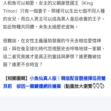
人和魚可以相愛，女主的父親謝登國王（King 
Triton）只有一個妻子，照樣可以生出七個不同人種
的女兒，而白人男主可以成為黑人皇后收養的王子。
如此物種共同體，未免太過歷史虛無。
很難說，在女性主義蓬勃發展的今天去相信愛情神
話，與在後全球化時代忽視歷史去呼喚地球一家親，
這二者究竟誰才是真正的童話與夢想？誰更難被信
服？誰更不合時宜？
【相關圖輯】
小魚仙真人版｜韓版配音靚樣揮低荷爾
貝莉　卻因一關鍵遭網民嫌棄
（點圖放大瀏覽👇👇👇）