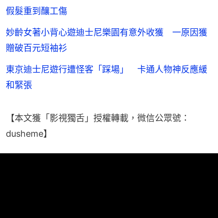
假髮重到釀工傷
妙齡女著小背心遊迪士尼樂園有意外收獲 一原因獲
贈破百元短袖衫
東京迪士尼遊行遭怪客「踩場」 卡通人物神反應緩
和緊張
【本文獲「影視獨舌」授權轉載，微信公眾號：
dusheme】