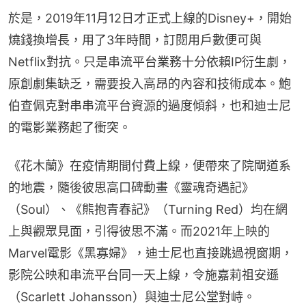
於是，2019年11月12日才正式上線的Disney+，開始
燒錢換增長，用了3年時間，訂閱用戶數便可與
Netflix對抗。只是串流平台業務十分依賴IP衍生劇，
原創劇集缺乏，需要投入高昂的內容和技術成本。鮑
伯查佩克對串串流平台資源的過度傾斜，也和迪士尼
的電影業務起了衝突。
《花木蘭》在疫情期間付費上線，便帶來了院閘道系
的地震，隨後彼思高口碑動畫《靈魂奇遇記》
（Soul）、《熊抱青春記》（Turning Red）均在網
上與觀眾見面，引得彼思不滿。而2021年上映的
Marvel電影《黑寡婦》，迪士尼也直接跳過視窗期，
影院公映和串流平台同一天上線，令施嘉莉祖安遜
（Scarlett Johansson）與迪士尼公堂對峙。