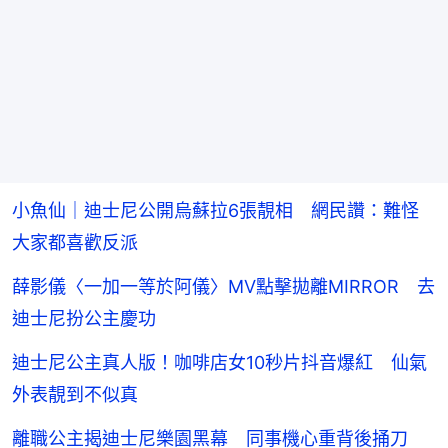
小魚仙｜迪士尼公開烏蘇拉6張靚相 網民讚：難怪
大家都喜歡反派
薛影儀〈一加一等於阿儀〉MV點擊拋離MIRROR 去
迪士尼扮公主慶功
迪士尼公主真人版！咖啡店女10秒片抖音爆紅 仙氣
外表靚到不似真
離職公主揭迪士尼樂園黑幕 同事機心重背後捅刀